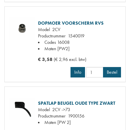
DOPMOER VOORSCHERM RVS
Model
2CV
Productnummer
1540019
Codes
16008
Maten
[PW2]
€ 3,58
(€ 2,96 excl. btw)
Info
Bestel
SPATLAP BEUGEL OUDE TYPE ZWART
Model
2CV ->73
Productnummer
1900156
Maten
[PW 2]