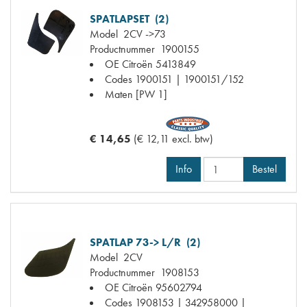
SPATLAPSET (2)
Model
2CV ->73
Productnummer
1900155
OE Citroën
5413849
Codes
1900151 | 1900151/152
Maten
[PW 1]
€ 14,65
(€ 12,11 excl. btw)
Info
Bestel
SPATLAP 73-> L/R (2)
Model
2CV
Productnummer
1908153
OE Citroën
95602794
Codes
1908153 | 342958000 |