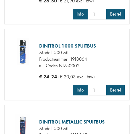
€ 26,50
(€ 21,90 excl. btw)
Info
Bestel
DINITROL 1000 SPUITBUS
Model
500 ML
Productnummer
1918064
Codes
NI750002
€ 24,24
(€ 20,03 excl. btw)
Info
Bestel
DINITROL METALLIC SPUITBUS
Model
500 ML