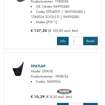
Productnummer
1740024
OE Citroën
96995280
Codes
07040111 | 1601100480 |
1740024 TOOLS D | 96995280
Maten
[PW 1]
€ 157,30
(€ 130,00 excl. btw)
Info
Bestel
SPATLAP
Model
DYANE
Productnummer
1908154
Codes
1600004
€ 10,29
(€ 8,50 excl. btw)