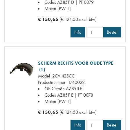
Codes
AZ8511D | PT 0079
Maten
[PW 1]
€ 150,65
(€ 124,50 excl. btw)
Info
Bestel
SCHERM RECHTS VOOR OUDE TYPE
(1)
Model
2CV 425CC
Productnummer
1740022
OE Citroën
AZ8511E
Codes
AZ8511E | PT 0078
Maten
[PW 1]
€ 150,65
(€ 124,50 excl. btw)
Info
Bestel