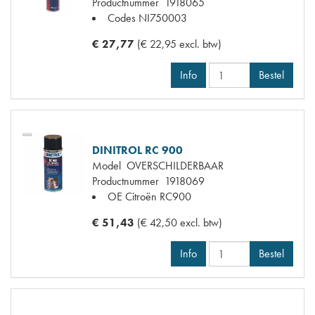
Productnummer
1918065
Codes
NI750003
€ 27,77
(€ 22,95 excl. btw)
Info
Bestel
DINITROL RC 900
Model
OVERSCHILDERBAAR
Productnummer
1918069
OE Citroën
RC900
€ 51,43
(€ 42,50 excl. btw)
Info
Bestel