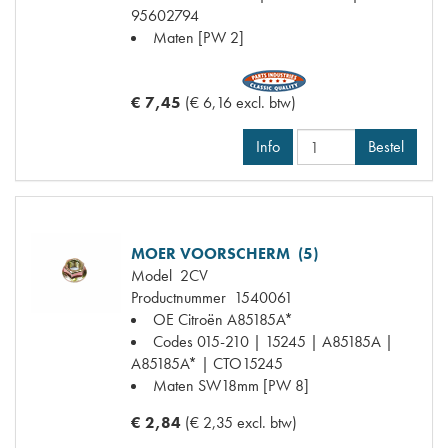
95602794
Maten
[PW 2]
€ 7,45
(€ 6,16 excl. btw)
Info
Bestel
MOER VOORSCHERM (5)
Model
2CV
Productnummer
1540061
OE Citroën
A85185A*
Codes
015-210 | 15245 | A85185A |
A85185A* | CTO15245
Maten
SW18mm [PW 8]
€ 2,84
(€ 2,35 excl. btw)