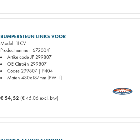
BUMPERSTEUN LINKS VOOR
Model
11CV
Productnummer
6720041
Artikelcode JF
299807
OE Citroën
299807
Codes
299807 | P404
Maten
430x187mm [PW 1]
€ 54,52
(€ 45,06 excl. btw)