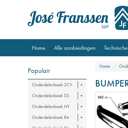
Home
Alle aanbiedingen
Technische
Home
Onde
Populair
BUMPE
Onderdelenboek 2CV
Onderdelenboek DS
Onderdelenboek HY
Onderdelenboek R4