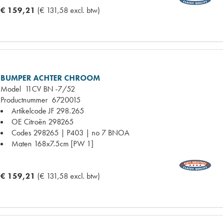
€ 159,21
(€ 131,58 excl. btw)
BUMPER ACHTER CHROOM
Model
11CV BN -7/52
Productnummer
6720015
Artikelcode JF
298.265
OE Citroën
298265
Codes
298265 | P403 | no 7 BNOA
Maten
168x7.5cm [PW 1]
€ 159,21
(€ 131,58 excl. btw)