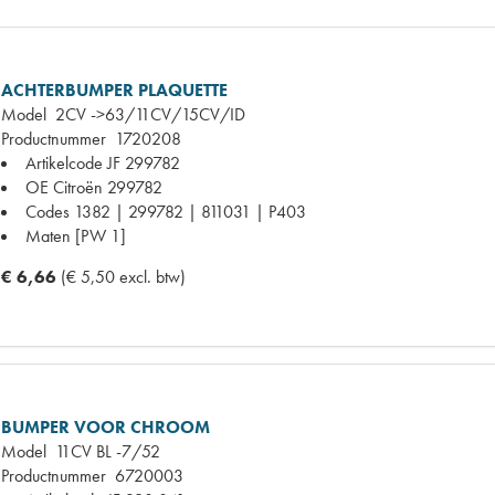
ACHTERBUMPER PLAQUETTE
Model
2CV ->63/11CV/15CV/ID
Productnummer
1720208
Artikelcode JF
299782
OE Citroën
299782
Codes
1382 | 299782 | 811031 | P403
Maten
[PW 1]
€ 6,66
(€ 5,50 excl. btw)
BUMPER VOOR CHROOM
Model
11CV BL -7/52
Productnummer
6720003