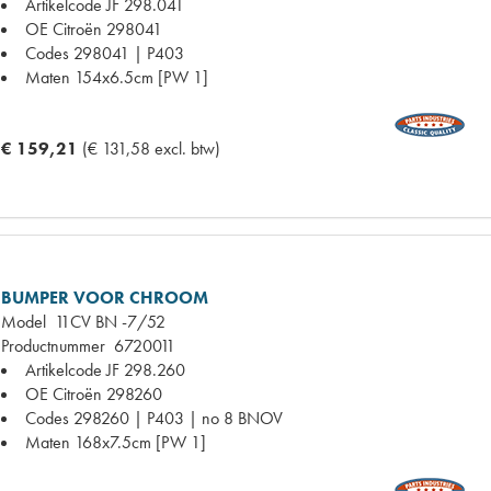
Artikelcode JF
298.041
OE Citroën
298041
Codes
298041 | P403
Maten
154x6.5cm [PW 1]
€ 159,21
(€ 131,58 excl. btw)
BUMPER VOOR CHROOM
Model
11CV BN -7/52
Productnummer
6720011
Artikelcode JF
298.260
OE Citroën
298260
Codes
298260 | P403 | no 8 BNOV
Maten
168x7.5cm [PW 1]