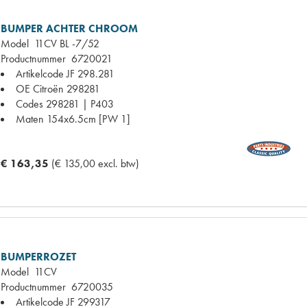
BUMPER ACHTER CHROOM
Model
11CV BL -7/52
Productnummer
6720021
Artikelcode JF
298.281
OE Citroën
298281
Codes
298281 | P403
Maten
154x6.5cm [PW 1]
€ 163,35
(€ 135,00 excl. btw)
BUMPERROZET
Model
11CV
Productnummer
6720035
Artikelcode JF
299317