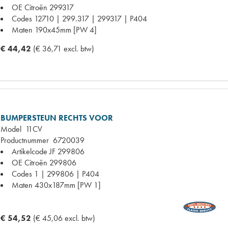
OE Citroën
299317
Codes
12710 | 299.317 | 299317 | P404
Maten
190x45mm [PW 4]
€ 44,42
(€ 36,71 excl. btw)
BUMPERSTEUN RECHTS VOOR
Model
11CV
Productnummer
6720039
Artikelcode JF
299806
OE Citroën
299806
Codes
1 | 299806 | P404
Maten
430x187mm [PW 1]
€ 54,52
(€ 45,06 excl. btw)