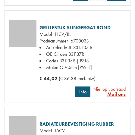
GRILLESTUK SLINGERGAT ROND
Model
11CV/BL
Productnummer
6700033
Artikelcode JF
331.137-R
OE Citroën
331137R
Codes
331137R | P313
Maten
O 90mm [PW 1]
€ 44,02
(€ 36,38 excl. btw)
Niet op voorraad
Info
Mail ons
RADIATEURBEVESTIGING RUBBER
Model
15CV