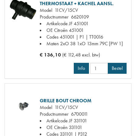
THERMOSTAAT + KACHEL AANSL.
Model
11CV/15CV
Productnummer
6620109
Artikelcode JF
451001
OE Citroën
451001
Codes
451001 | P1 | TT0016
Maten
2xO 38 1xO 13mm 79C [PW 1]
€ 136,10
(€ 112,48 excl. btw)
Info
Bestel
GRILLE BOUT CHROOM
Model
11CV/15CV
Productnummer
6700011
Artikelcode JF
331101
OE Citroën
331101
Codes
331101 | P312