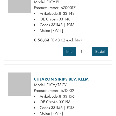
Model
11CV BL
Productnummer
6700017
Artikelcode JF
331148
OE Citroën
331148
Codes
331148 | P313
Maten
[PW 1]
€ 58,83
(€ 48,62 excl. btw)
Info
Bestel
CHEVRON STRIPS BEV. KLEM
Model
11CV/15CV
Productnummer
6700021
Artikelcode JF
331156
OE Citroën
331156
Codes
331156 | P313
Maten
[PW 4]