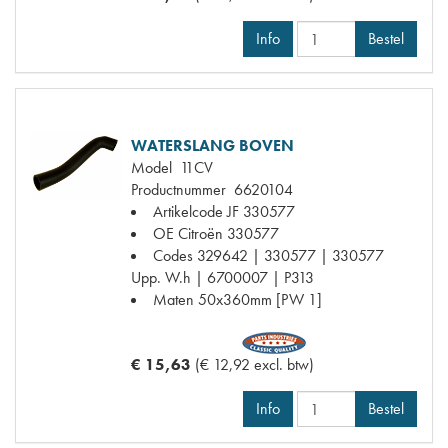
Info
Bestel
WATERSLANG BOVEN
Model
11CV
Productnummer
6620104
Artikelcode JF
330577
OE Citroën
330577
Codes
329642 | 330577 | 330577
Upp. W.h | 6700007 | P313
Maten
50x360mm [PW 1]
€ 15,63
(€ 12,92 excl. btw)
Info
Bestel