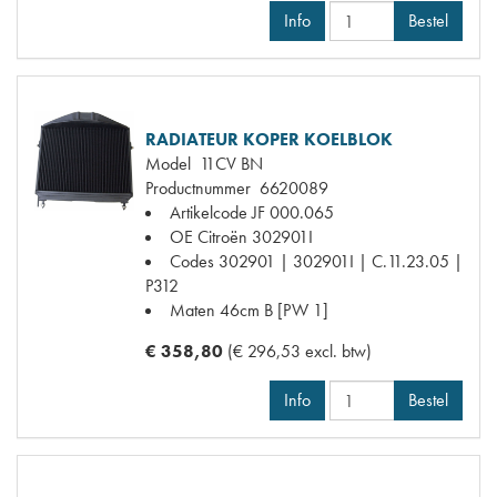
Info
Bestel
RADIATEUR KOPER KOELBLOK
Model
11CV BN
Productnummer
6620089
Artikelcode JF
000.065
OE Citroën
302901I
Codes
302901 | 302901I | C.11.23.05 |
P312
Maten
46cm B [PW 1]
€ 358,80
(€ 296,53 excl. btw)
Info
Bestel