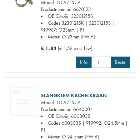
Model
11CV/15CV
Productnummer
6620123
OE Citroën
32301215S
Codes
32301215K | 32301215S |
919987: O23mm | P1
Maten
O 23mm [PW 6]
€ 1,84
(€ 1,52 excl. btw)
Info
Bestel
SLANGKLEM KACHELKRAAN
Model
11CV/15CV
Productnummer
6640004
OE Citroën
600303S
Codes
600303S | 919992: O24.5mm |
P1
Maten
O 24.5mm [PW 6]