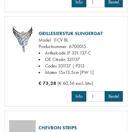
Info
Bestel
GRILLESIERSTUK SLINGERGAT
Model
11CV BL
Productnummer
6700015
Artikelcode JF
331.137-C
OE Citroën
331137
Codes
331137 | P313
Maten
15x13.5cm [PW 1]
€ 73,28
(€ 60,56 excl. btw)
Info
Bestel
CHEVRON STRIPS