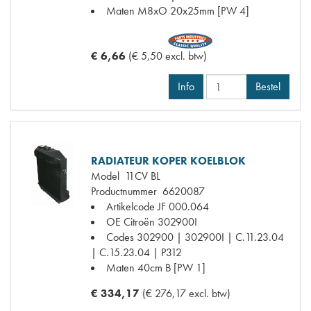
Maten
M8xO 20x25mm [PW 4]
€ 6,66
(€ 5,50 excl. btw)
Info
Bestel
RADIATEUR KOPER KOELBLOK
Model
11CV BL
Productnummer
6620087
Artikelcode JF
000.064
OE Citroën
302900I
Codes
302900 | 302900I | C.11.23.04
| C.15.23.04 | P312
Maten
40cm B [PW 1]
€ 334,17
(€ 276,17 excl. btw)