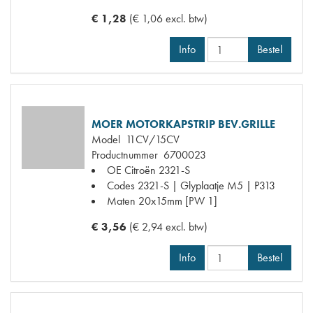
€ 1,28
(€ 1,06 excl. btw)
Info
Bestel
MOER MOTORKAPSTRIP BEV.GRILLE
Model
11CV/15CV
Productnummer
6700023
OE Citroën
2321-S
Codes
2321-S | Glyplaatje M5 | P313
Maten
20x15mm [PW 1]
€ 3,56
(€ 2,94 excl. btw)
Info
Bestel