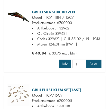
GRILLESIERSTUK BOVEN
Model
11CV 11BN / 15CV
Productnummer
6700003
Artikelcode JF
329621
OE Citroën
329621
Codes
329621 | C.11.55.02 / 15 | P313
Maten
124x31mm [PW 1]
€ 40,84
(€ 33,75 excl. btw)
Info
Bestel
GRILLELIJST KLEM SET(16ST)
Model
11CV/15CV
Productnummer
6700005
Artikelcode JF
330118