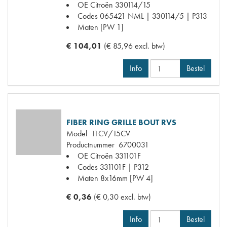
OE Citroën
330114/15
Codes
065421 NML | 330114/5 | P313
Maten
[PW 1]
€ 104,01
(€ 85,96 excl. btw)
Info
Bestel
FIBER RING GRILLE BOUT RVS
Model
11CV/15CV
Productnummer
6700031
OE Citroën
331101F
Codes
331101F | P312
Maten
8x16mm [PW 4]
€ 0,36
(€ 0,30 excl. btw)
Info
Bestel