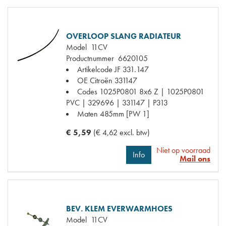
OVERLOOP SLANG RADIATEUR
Model
11CV
Productnummer
6620105
Artikelcode JF
331.147
OE Citroën
331147
Codes
1025P0801 8x6 Z | 1025P0801
PVC | 329696 | 331147 | P313
Maten
485mm [PW 1]
€ 5,59
(€ 4,62 excl. btw)
Niet op voorraad
Info
Mail ons
BEV. KLEM EVERWARMHOES
Model
11CV