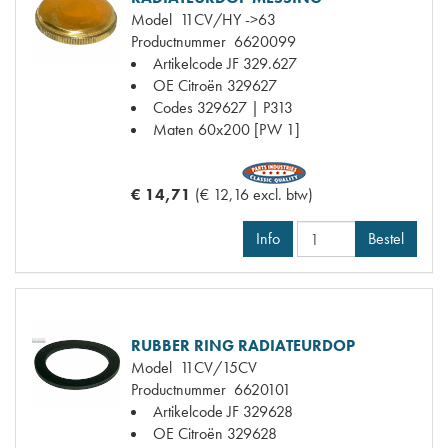
Model
11CV/HY ->63
Productnummer
6620099
Artikelcode JF
329.627
OE Citroën
329627
Codes
329627 | P313
Maten
60x200 [PW 1]
€ 14,71
(€ 12,16 excl. btw)
Info
Bestel
RUBBER RING RADIATEURDOP
Model
11CV/15CV
Productnummer
6620101
Artikelcode JF
329628
OE Citroën
329628