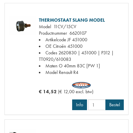
THERMOSTAAT SLANG MODEL
Model
11CV/15CV
Productnummer
6620107
Artikelcode JF
451000
OE Citroën
451000
Codes
2620830 | 451000 | P312 |
TT0920/610083
Maten
O 40mm 83C [PW 1]
Model Renault
R4
€ 14,52
(€ 12,00 excl. btw)
Info
Bestel