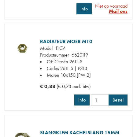
Niet op voorraad
Info
Mail ons
RADIATEUR MOER M10
Model
11CV
Productnummer
6620119
OE Citroën
2611-S
Codes
2611-S | P313
Maten
10x150 [PW 2]
€ 0,88
(€ 0,73 excl. btw)
Info
Bestel
SLANGKLEM KACHELSLANG 15MM