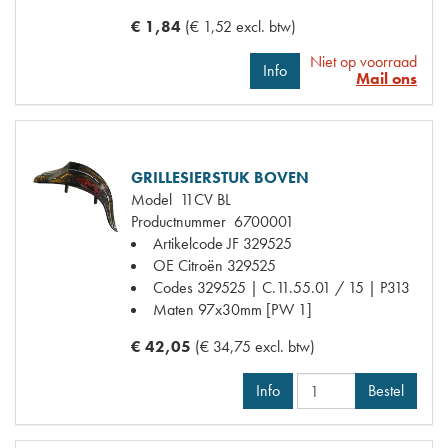
€ 1,84
(€ 1,52 excl. btw)
Niet op voorraad
Info
Mail ons
GRILLESIERSTUK BOVEN
Model
11CV BL
Productnummer
6700001
Artikelcode JF
329525
OE Citroën
329525
Codes
329525 | C.11.55.01 / 15 | P313
Maten
97x30mm [PW 1]
€ 42,05
(€ 34,75 excl. btw)
Info
Bestel