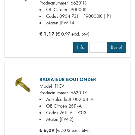
Productnummer
6620113
OE Citroën
190000K
Codes
0904 731 | 190000K | P1
Maten
[PW 14]
€ 1,17
(€ 0,97 excl. btw)
Info
Bestel
RADIATEUR BOUT ONDER
Model
11CV
Productnummer
6620117
Artikelcode JF
002.611-A
OE Citroën
2611-A
Codes
2611-A | P313
Maten
[PW 2]
€ 6,09
(€ 5,03 excl. btw)