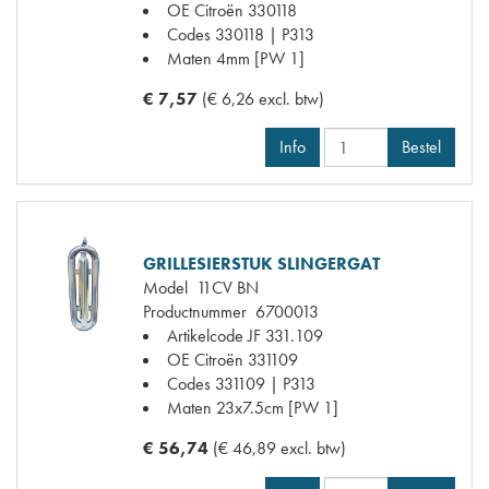
OE Citroën
330118
Codes
330118 | P313
Maten
4mm [PW 1]
€ 7,57
(€ 6,26 excl. btw)
Info
Bestel
GRILLESIERSTUK SLINGERGAT
Model
11CV BN
Productnummer
6700013
Artikelcode JF
331.109
OE Citroën
331109
Codes
331109 | P313
Maten
23x7.5cm [PW 1]
€ 56,74
(€ 46,89 excl. btw)