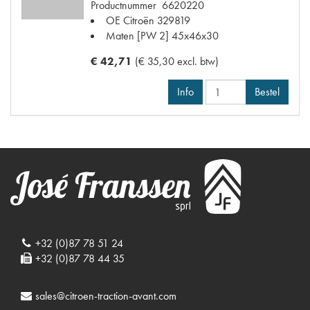
Productnummer
6620220
OE Citroën
329819
Maten
[PW 2] 45x46x30
€ 42,71
(€ 35,30 excl. btw)
Info
Bestel
+32 (0)87 78 51 24
+32 (0)87 78 44 35
sales@citroen-traction-avant.com