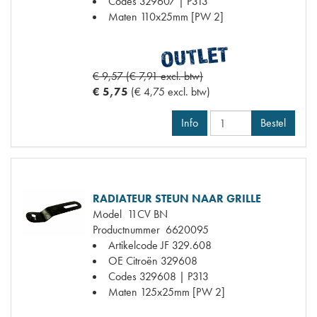
Codes
329607 | P313
Maten
110x25mm [PW 2]
€ 9,57 (€ 7,91 excl. btw)
€ 5,75
(€ 4,75 excl. btw)
Info
Bestel
RADIATEUR STEUN NAAR GRILLE
Model
11CV BN
Productnummer
6620095
Artikelcode JF
329.608
OE Citroën
329608
Codes
329608 | P313
Maten
125x25mm [PW 2]