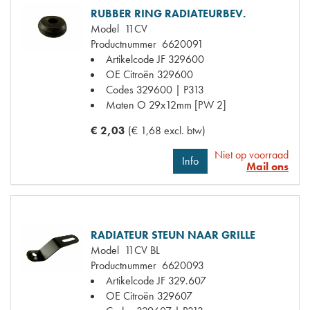
RUBBER RING RADIATEURBEV.
Model
11CV
Productnummer
6620091
Artikelcode JF
329600
OE Citroën
329600
Codes
329600 | P313
Maten
O 29x12mm [PW 2]
€ 2,03
(€ 1,68 excl. btw)
Niet op voorraad
Info
Mail ons
RADIATEUR STEUN NAAR GRILLE
Model
11CV BL
Productnummer
6620093
Artikelcode JF
329.607
OE Citroën
329607