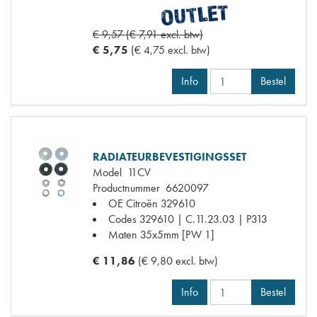
€ 9,57 (€ 7,91 excl. btw)
€ 5,75
(€ 4,75 excl. btw)
Info
Bestel
RADIATEURBEVESTIGINGSSET
Model
11CV
Productnummer
6620097
OE Citroën
329610
Codes
329610 | C.11.23.03 | P313
Maten
35x5mm [PW 1]
€ 11,86
(€ 9,80 excl. btw)
Info
Bestel