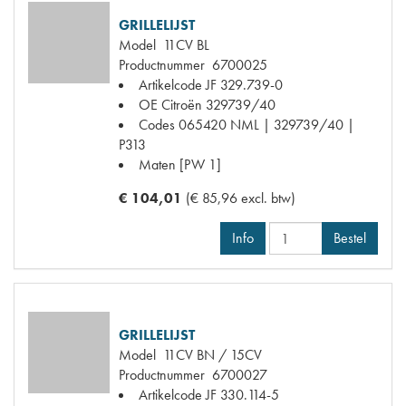
GRILLELIJST
Model
11CV BL
Productnummer
6700025
Artikelcode JF
329.739-0
OE Citroën
329739/40
Codes
065420 NML | 329739/40 |
P313
Maten
[PW 1]
€ 104,01
(€ 85,96 excl. btw)
Info
Bestel
GRILLELIJST
Model
11CV BN / 15CV
Productnummer
6700027
Artikelcode JF
330.114-5