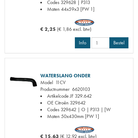
Codes
329628 | P313
Maten
44x59x3 [PW 1]
€ 2,25
(€ 1,86 excl. btw)
Info
Bestel
WATERSLANG ONDER
Model
11CV
Productnummer
6620103
Artikelcode JF
329.642
OE Citroën
329642
Codes
329642 | O | P313 | [W
Maten
50x430mm [PW 1]
€ 15,63
(€ 12,92 excl. btw)