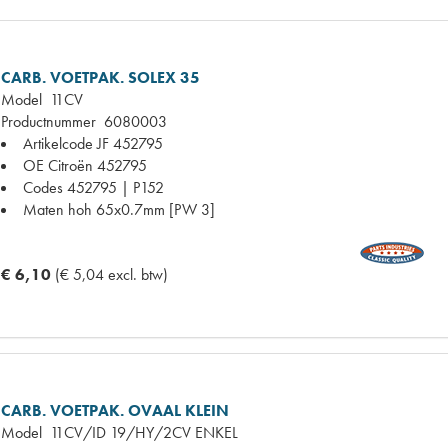
CARB. VOETPAK. SOLEX 35
Model
11CV
Productnummer
6080003
Artikelcode JF
452795
OE Citroën
452795
Codes
452795 | P152
Maten
hoh 65x0.7mm [PW 3]
€ 6,10
(€ 5,04 excl. btw)
CARB. VOETPAK. OVAAL KLEIN
Model
11CV/ID 19/HY/2CV ENKEL