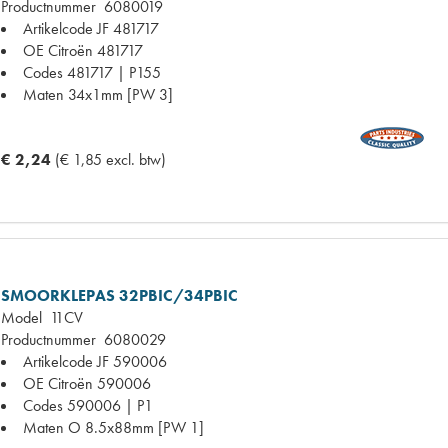
Productnummer
6080019
Artikelcode JF
481717
OE Citroën
481717
Codes
481717 | P155
Maten
34x1mm [PW 3]
€ 2,24
(€ 1,85 excl. btw)
SMOORKLEPAS 32PBIC/34PBIC
Model
11CV
Productnummer
6080029
Artikelcode JF
590006
OE Citroën
590006
Codes
590006 | P1
Maten
O 8.5x88mm [PW 1]