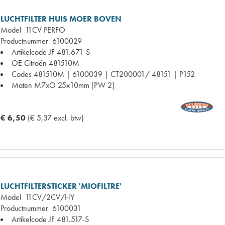
LUCHTFILTER HUIS MOER BOVEN
Model
11CV PERFO
Productnummer
6100029
Artikelcode JF
481.671-S
OE Citroën
481510M
Codes
481510M | 6100039 | CT200001/ 48151 | P152
Maten
M7xO 25x10mm [PW 2]
€ 6,50
(€ 5,37 excl. btw)
LUCHTFILTERSTICKER 'MIOFILTRE'
Model
11CV/2CV/HY
Productnummer
6100031
Artikelcode JF
481.517-S