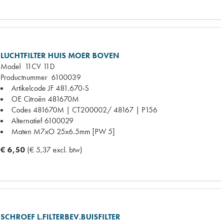
LUCHTFILTER HUIS MOER BOVEN
Model
11CV 11D
Productnummer
6100039
Artikelcode JF
481.670-S
OE Citroën
481670M
Codes
481670M | CT200002/ 48167 | P156
Alternatief
6100029
Maten
M7xO 25x6.5mm [PW 5]
€ 6,50
(€ 5,37 excl. btw)
SCHROEF L.FILTERBEV.BUISFILTER