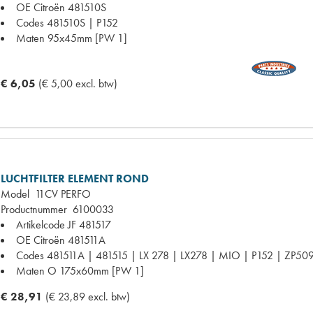
OE Citroën
481510S
Codes
481510S | P152
Maten
95x45mm [PW 1]
€ 6,05
(€ 5,00 excl. btw)
LUCHTFILTER ELEMENT ROND
Model
11CV PERFO
Productnummer
6100033
Artikelcode JF
481517
OE Citroën
481511A
Codes
481511A | 481515 | LX 278 | LX278 | MIO | P152 | ZP50
Maten
O 175x60mm [PW 1]
€ 28,91
(€ 23,89 excl. btw)