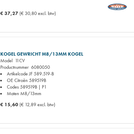
€ 37,27
(€ 30,80 excl. btw)
KOGEL GEWRICHT M8/13MM KOGEL
Model
11CV
Productnummer
6080050
Artikelcode JF
589.519-B
OE Citroën
589519B
Codes
589519B | P1
Maten
M8/13mm
€ 15,60
(€ 12,89 excl. btw)