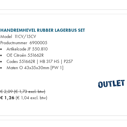
HANDREMHEVEL RUBBER LAGERBUS SET
Model
11CV/15CV
Productnummer
6900005
Artikelcode JF
550.810
OE Citroën
551662R
Codes
551662R | HB 317 HS | P257
Maten
O 43x35x30mm [PW 1]
€ 2,09 (€ 1,73 excl. btw)
€ 1,26
(€ 1,04 excl. btw)