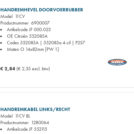
HANDREMHEVEL DOORVOERRUBBER
Model
11CV
Productnummer
6900007
Artikelcode JF
000.023
OE Citroën
552085A
Codes
552085A | 552085a 4-cil | P257
Maten
O 14x82mm [PW 1]
€ 2,84
(€ 2,35 excl. btw)
HANDREMKABEL LINKS/RECHT
Model
11CV BL
Productnummer
1280064
Artikelcode JF
552115