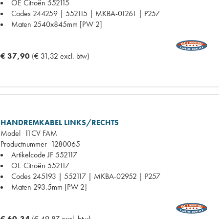
OE Citroën
552115
Codes
244259 | 552115 | MKBA-01261 | P257
Maten
2540x845mm [PW 2]
€ 37,90
(€ 31,32 excl. btw)
HANDREMKABEL LINKS/RECHTS
Model
11CV FAM
Productnummer
1280065
Artikelcode JF
552117
OE Citroën
552117
Codes
245193 | 552117 | MKBA-02952 | P257
Maten
293.5mm [PW 2]
€ 60,34
(€ 49,87 excl. btw)