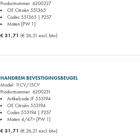
Productnummer
6200227
OE Citroën
551365
Codes
551365 | P257
Maten
[PW 1]
€ 31,71
(€ 26,21 excl. btw)
HANDREM BEVESTIGINGSBEUGEL
Model
11CV/15CV
Productnummer
6200231
Artikelcode JF
553194
OE Citroën
553194
Codes
553194 | P257
Maten
4/47> [PW 1]
€ 31,71
(€ 26,21 excl. btw)