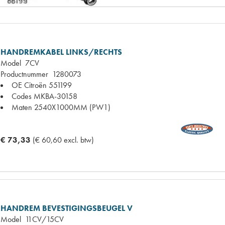
HANDREMKABEL LINKS/RECHTS
Model
7CV
Productnummer
1280073
OE Citroën
551199
Codes
MKBA-30158
Maten
2540X1000MM (PW1)
€ 73,33
(€ 60,60 excl. btw)
HANDREM BEVESTIGINGSBEUGEL V
Model
11CV/15CV