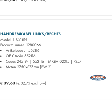
HANDREMKABEL LINKS/RECHTS
Model
11CV BN
Productnummer
1280066
Artikelcode JF
552116
OE Citroën
552116
Codes
245194 | 552116 | MKBA-02315 | P257
Maten
2750x875mm [PW 2]
€ 39,63
(€ 32,75 excl. btw)