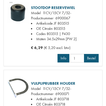
STOOTDOP RESERVEWIEL
Model
11CV/15CV 7/52-
Productnummer
6900067
Artikelcode JF
803515
OE Citroën
803515
Codes
803515 | P430
Maten
34.5x29mm [PW 2]
€ 6,29
(€ 5,20 excl. btw)
Info
Bestel
VULPIJPRUBBER HOUDER
Model
11CV/15CV 7/52-
Productnummer
6900071
Artikelcode JF
803718
OE Citroën
803718