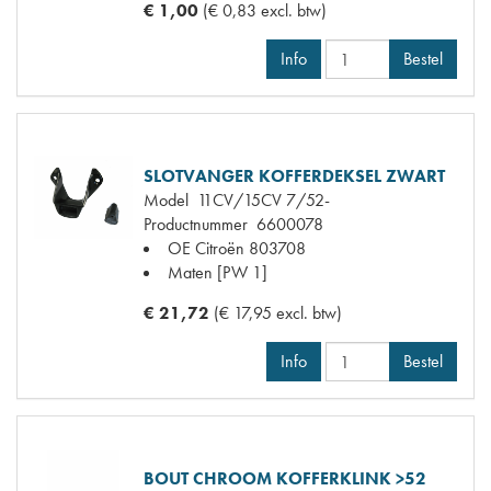
€ 1,00
(€ 0,83 excl. btw)
Info
Bestel
SLOTVANGER KOFFERDEKSEL ZWART
Model
11CV/15CV 7/52-
Productnummer
6600078
OE Citroën
803708
Maten
[PW 1]
€ 21,72
(€ 17,95 excl. btw)
Info
Bestel
BOUT CHROOM KOFFERKLINK >52