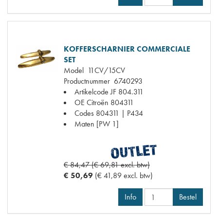
KOFFERSCHARNIER COMMERCIALE
SET
Model
11CV/15CV
Productnummer
6740293
Artikelcode JF
804.311
OE Citroën
804311
Codes
804311 | P434
Maten
[PW 1]
€ 84,47 (€ 69,81 excl. btw)
€ 50,69
(€ 41,89 excl. btw)
Info
Bestel