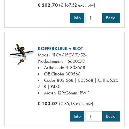
€ 202,70
(€ 167,52 excl. btw)
Info
Bestel
KOFFERKLINK + SLOT
Model
11CV/15CV 7/52-
Productnummer
6600073
Artikelcode JF
803568
OE Citroën
803568
Codes
803.568 | 803568 | C.11.65.20
/ 18 | P430
Maten
129x26mm [PW 1]
€ 103,07
(€ 85,18 excl. btw)
Info
Bestel