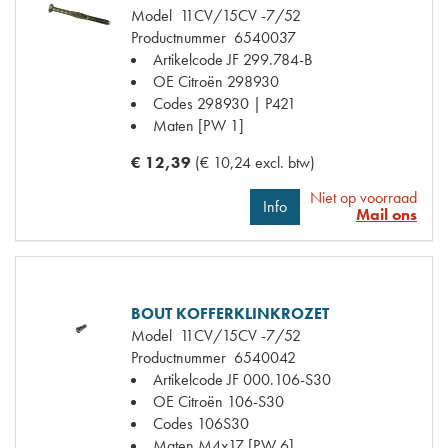
Model
11CV/15CV -7/52
Productnummer
6540037
Artikelcode JF
299.784-B
OE Citroën
298930
Codes
298930 | P421
Maten
[PW 1]
€ 12,39
(€ 10,24 excl. btw)
Niet op voorraad
Info
Mail ons
BOUT KOFFERKLINKROZET
Model
11CV/15CV -7/52
Productnummer
6540042
Artikelcode JF
000.106-S30
OE Citroën
106-S30
Codes
106S30
Maten
M4x17 [PW 6]