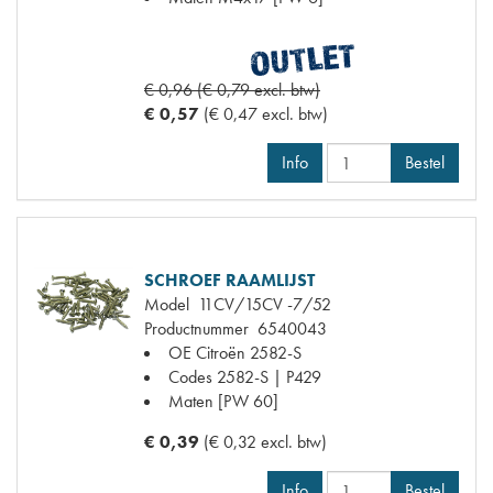
€ 0,96 (€ 0,79 excl. btw)
€ 0,57
(€ 0,47 excl. btw)
Info
Bestel
SCHROEF RAAMLIJST
Model
11CV/15CV -7/52
Productnummer
6540043
OE Citroën
2582-S
Codes
2582-S | P429
Maten
[PW 60]
€ 0,39
(€ 0,32 excl. btw)
Info
Bestel