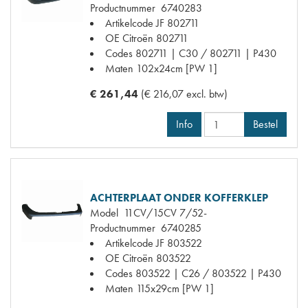
Productnummer
6740283
Artikelcode JF
802711
OE Citroën
802711
Codes
802711 | C30 / 802711 | P430
Maten
102x24cm [PW 1]
€ 261,44
(€ 216,07 excl. btw)
Info
Bestel
ACHTERPLAAT ONDER KOFFERKLEP
Model
11CV/15CV 7/52-
Productnummer
6740285
Artikelcode JF
803522
OE Citroën
803522
Codes
803522 | C26 / 803522 | P430
Maten
115x29cm [PW 1]