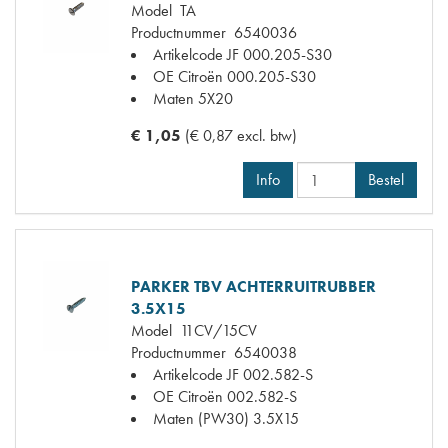
Model
TA
Productnummer
6540036
Artikelcode JF
000.205-S30
OE Citroën
000.205-S30
Maten
5X20
€ 1,05
(€ 0,87 excl. btw)
Info
Bestel
PARKER TBV ACHTERRUITRUBBER
3.5X15
Model
11CV/15CV
Productnummer
6540038
Artikelcode JF
002.582-S
OE Citroën
002.582-S
Maten
(PW30) 3.5X15