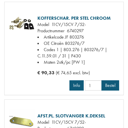
KOFFERSCHAR. PER STEL CHROOM
Model
11CV/15CV 7/52-
Productnummer
6740297
Artikelcode JF
803276
OE Citroën
803276/7
Codes
1 | 803.276 | 803276/7 |
C.11.59.01 / 31 | P430
Maten
2stk/pc [PW 1]
€ 90,33
(€ 74,65 excl. btw)
Info
Bestel
AFST.PL. SLOTVANGER K.DEKSEL
Model
11CV/15CV 7/52-