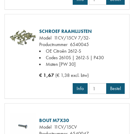
SCHROEF RAAMLIJSTEN
Model
11CV/15CV 7/52-
Productnummer
6540045
OE Citroën
2612-S
Codes
2610S | 2612-S | P430
Maten
[PW 30]
€ 1,67
(€ 1,38 excl. btw)
Info
Bestel
BOUT M7X30
Model
11CV/15CV
Productnummer
6540047