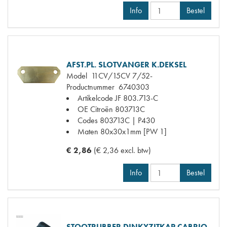
Info
Bestel
AFST.PL. SLOTVANGER K.DEKSEL
Model
11CV/15CV 7/52-
Productnummer
6740303
Artikelcode JF
803.713-C
OE Citroën
803713C
Codes
803713C | P430
Maten
80x30x1mm [PW 1]
€ 2,86
(€ 2,36 excl. btw)
Info
Bestel
STOOTRUBBER DINKYZITKAP CABRIO