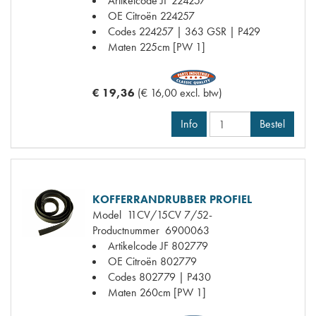
Artikelcode JF
224257
OE Citroën
224257
Codes
224257 | 363 GSR | P429
Maten
225cm [PW 1]
€ 19,36
(€ 16,00 excl. btw)
Info
Bestel
KOFFERRANDRUBBER PROFIEL
Model
11CV/15CV 7/52-
Productnummer
6900063
Artikelcode JF
802779
OE Citroën
802779
Codes
802779 | P430
Maten
260cm [PW 1]