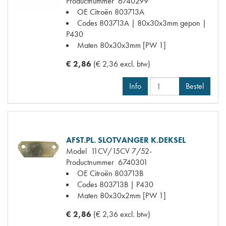
Productnummer
6740299
OE Citroën
803713A
Codes
803713A | 80x30x3mm gepon |
P430
Maten
80x30x3mm [PW 1]
€ 2,86
(€ 2,36 excl. btw)
Info
Bestel
AFST.PL. SLOTVANGER K.DEKSEL
Model
11CV/15CV 7/52-
Productnummer
6740301
OE Citroën
803713B
Codes
803713B | P430
Maten
80x30x2mm [PW 1]
€ 2,86
(€ 2,36 excl. btw)