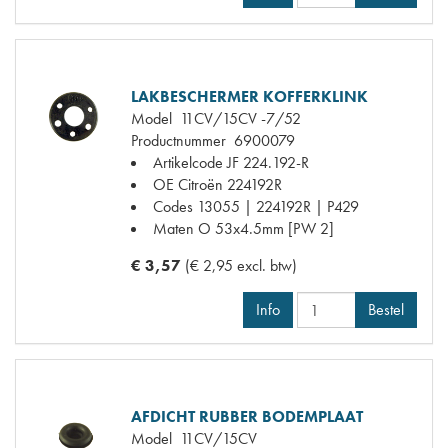
LAKBESCHERMER KOFFERKLINK
Model
11CV/15CV -7/52
Productnummer
6900079
Artikelcode JF
224.192-R
OE Citroën
224192R
Codes
13055 | 224192R | P429
Maten
O 53x4.5mm [PW 2]
€ 3,57
(€ 2,95 excl. btw)
Info
Bestel
AFDICHT RUBBER BODEMPLAAT
Model
11CV/15CV