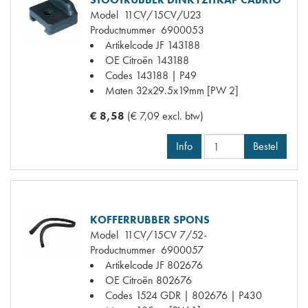
Model
11CV/15CV/U23
Productnummer
6900053
Artikelcode JF
143188
OE Citroën
143188
Codes
143188 | P49
Maten
32x29.5x19mm [PW 2]
€ 8,58
(€ 7,09 excl. btw)
Info
Bestel
KOFFERRUBBER SPONS
Model
11CV/15CV 7/52-
Productnummer
6900057
Artikelcode JF
802676
OE Citroën
802676
Codes
1524 GDR | 802676 | P430