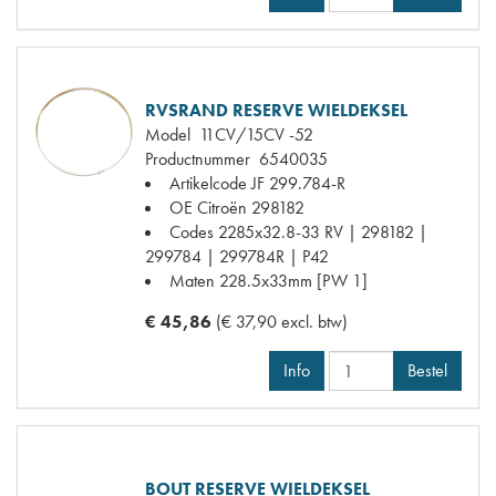
RVSRAND RESERVE WIELDEKSEL
Model
11CV/15CV -52
Productnummer
6540035
Artikelcode JF
299.784-R
OE Citroën
298182
Codes
2285x32.8-33 RV | 298182 |
299784 | 299784R | P42
Maten
228.5x33mm [PW 1]
€ 45,86
(€ 37,90 excl. btw)
Info
Bestel
BOUT RESERVE WIELDEKSEL