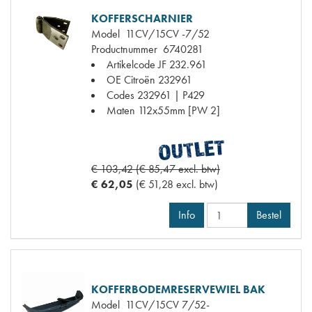
KOFFERSCHARNIER
Model
11CV/15CV -7/52
Productnummer
6740281
Artikelcode JF
232.961
OE Citroën
232961
Codes
232961 | P429
Maten
112x55mm [PW 2]
€ 103,42 (€ 85,47 excl. btw)
€ 62,05
(€ 51,28 excl. btw)
Info
Bestel
KOFFERBODEMRESERVEWIEL BAK
Model
11CV/15CV 7/52-