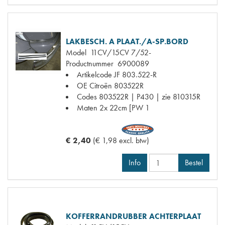
LAKBESCH. A PLAAT./A-SP.BORD
Model
11CV/15CV 7/52-
Productnummer
6900089
Artikelcode JF
803.522-R
OE Citroën
803522R
Codes
803522R | P430 | zie 810315R
Maten
2x 22cm [PW 1
€ 2,40
(€ 1,98 excl. btw)
Info
Bestel
KOFFERRANDRUBBER ACHTERPLAAT