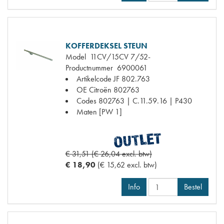
KOFFERDEKSEL STEUN
Model
11CV/15CV 7/52-
Productnummer
6900061
Artikelcode JF
802.763
OE Citroën
802763
Codes
802763 | C.11.59.16 | P430
Maten
[PW 1]
€ 31,51 (€ 26,04 excl. btw)
€ 18,90
(€ 15,62 excl. btw)
Info
Bestel