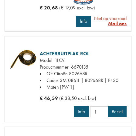
€ 20,68
(€ 17,09 excl. btw)
Niet op voorraad
Info
Mail ons
ACHTERRUITPLAK ROL
Model
11CV
Productnummer
6670135
OE Citroën
802668R
Codes
3M 08611 | 802668R | P430
Maten
[PW 1]
€ 46,59
(€ 38,50 excl. btw)
Info
Bestel