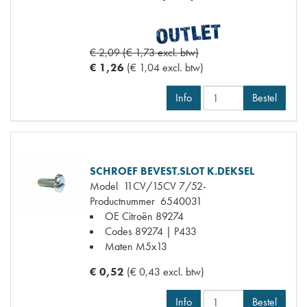
€ 2,09 (€ 1,73 excl. btw)
€ 1,26
(€ 1,04 excl. btw)
Info
Bestel
SCHROEF BEVEST.SLOT K.DEKSEL
Model
11CV/15CV 7/52-
Productnummer
6540031
OE Citroën
89274
Codes
89274 | P433
Maten
M5x13
€ 0,52
(€ 0,43 excl. btw)
Info
Bestel