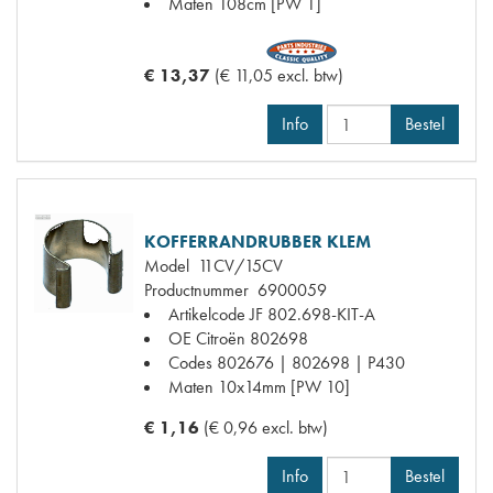
Maten
108cm [PW 1]
€ 13,37
(€ 11,05 excl. btw)
Info
Bestel
KOFFERRANDRUBBER KLEM
Model
11CV/15CV
Productnummer
6900059
Artikelcode JF
802.698-KIT-A
OE Citroën
802698
Codes
802676 | 802698 | P430
Maten
10x14mm [PW 10]
€ 1,16
(€ 0,96 excl. btw)
Info
Bestel