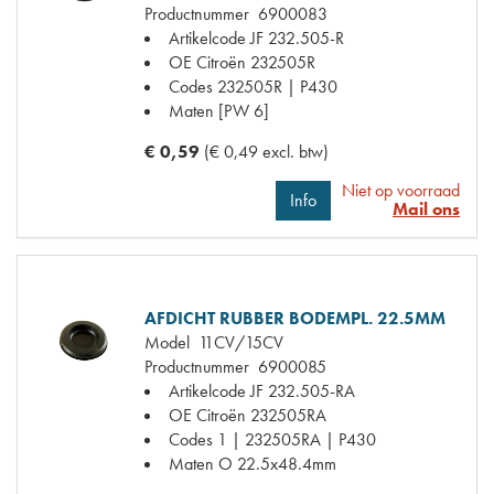
Productnummer
6900083
Artikelcode JF
232.505-R
OE Citroën
232505R
Codes
232505R | P430
Maten
[PW 6]
€ 0,59
(€ 0,49 excl. btw)
Niet op voorraad
Info
Mail ons
AFDICHT RUBBER BODEMPL. 22.5MM
Model
11CV/15CV
Productnummer
6900085
Artikelcode JF
232.505-RA
OE Citroën
232505RA
Codes
1 | 232505RA | P430
Maten
O 22.5x48.4mm