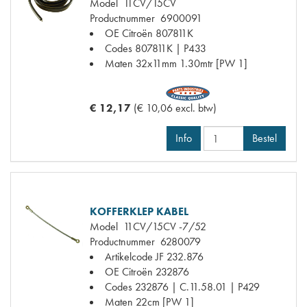
Model
11CV/15CV
Productnummer
6900091
OE Citroën
807811K
Codes
807811K | P433
Maten
32x11mm 1.30mtr [PW 1]
€ 12,17
(€ 10,06 excl. btw)
Info
Bestel
KOFFERKLEP KABEL
Model
11CV/15CV -7/52
Productnummer
6280079
Artikelcode JF
232.876
OE Citroën
232876
Codes
232876 | C.11.58.01 | P429
Maten
22cm [PW 1]