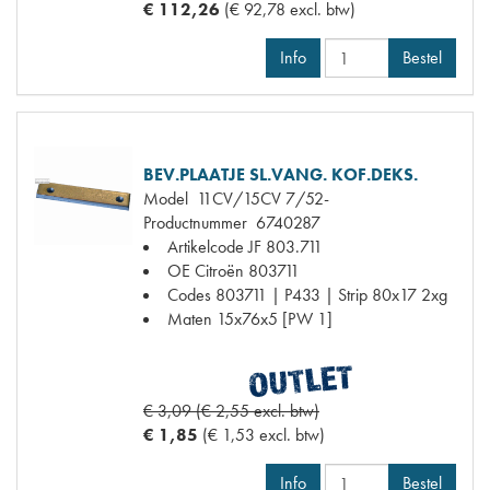
€ 112,26
(€ 92,78 excl. btw)
Info
Bestel
BEV.PLAATJE SL.VANG. KOF.DEKS.
Model
11CV/15CV 7/52-
Productnummer
6740287
Artikelcode JF
803.711
OE Citroën
803711
Codes
803711 | P433 | Strip 80x17 2xg
Maten
15x76x5 [PW 1]
€ 3,09 (€ 2,55 excl. btw)
€ 1,85
(€ 1,53 excl. btw)
Info
Bestel