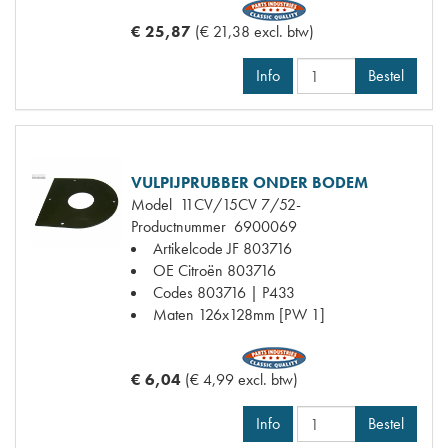
€ 25,87
(€ 21,38 excl. btw)
Info
Bestel
VULPIJPRUBBER ONDER BODEM
Model
11CV/15CV 7/52-
Productnummer
6900069
Artikelcode JF
803716
OE Citroën
803716
Codes
803716 | P433
Maten
126x128mm [PW 1]
€ 6,04
(€ 4,99 excl. btw)
Info
Bestel