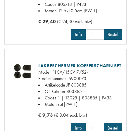
Codes
803718 | P433
Maten
12.5x10.5cm [PW 1]
€ 29,40
(€ 24,30 excl. btw)
Info
Bestel
LAKBESCHERMER KOFFERSCHARN.SET
Model
11CV/15CV 7/52-
Productnummer
6900073
Artikelcode JF
803885
OE Citroën
803885
Codes
1 | 13025 | 803885 | P433
Maten
set [PW 1]
€ 9,73
(€ 8,04 excl. btw)
Info
Bestel