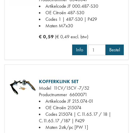
Artikelcode JF
000.487-S30
OE Citroën
487-S30
Codes
1 | 487-S30 | P429
Maten
M7x30
€ 0,59
(€ 0,49 excl. btw)
Info
Bestel
KOFFERKLINK SET
Model
11CV/15CV -7/52
Productnummer
6600071
Artikelcode JF
215.074-01
OE Citroën
215074
Codes
215074 | C.11.65.17 / 18 |
C.11.65.17 /187 | P429
Maten
2stk/pc [PW 1]