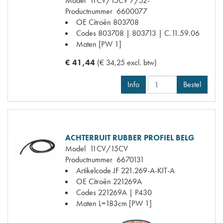
Model
11CV/15CV 7/52-
Productnummer
6600077
OE Citroën
803708
Codes
803708 | 803713 | C.11.59.06
Maten
[PW 1]
€ 41,44
(€ 34,25 excl. btw)
Info
Bestel
ACHTERRUIT RUBBER PROFIEL BELG
Model
11CV/15CV
Productnummer
6670131
Artikelcode JF
221.269-A-KIT-A
OE Citroën
221269A
Codes
221269A | P430
Maten
L=183cm [PW 1]