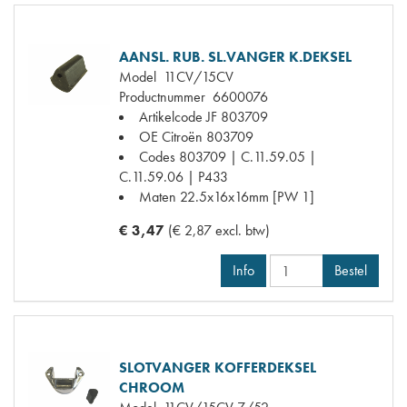
AANSL. RUB. SL.VANGER K.DEKSEL
Model
11CV/15CV
Productnummer
6600076
Artikelcode JF
803709
OE Citroën
803709
Codes
803709 | C.11.59.05 |
C.11.59.06 | P433
Maten
22.5x16x16mm [PW 1]
€ 3,47
(€ 2,87 excl. btw)
Info
Bestel
SLOTVANGER KOFFERDEKSEL
CHROOM