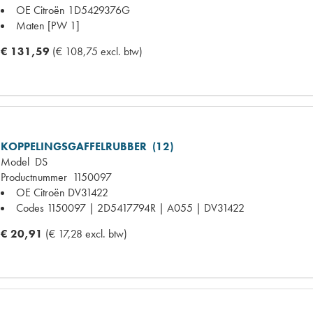
OE Citroën
1D5429376G
Maten
[PW 1]
€ 131,59
(€ 108,75 excl. btw)
KOPPELINGSGAFFELRUBBER (12)
Model
DS
Productnummer
1150097
OE Citroën
DV31422
Codes
1150097 | 2D5417794R | A055 | DV31422
€ 20,91
(€ 17,28 excl. btw)