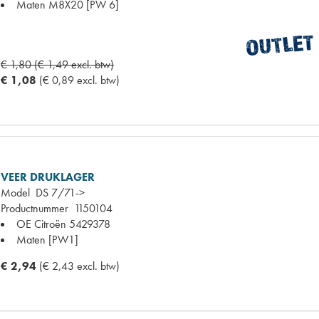
Maten
M8X20 [PW 6]
€ 1,80 (€ 1,49 excl. btw)
€ 1,08
(€ 0,89 excl. btw)
VEER DRUKLAGER
Model
DS 7/71->
Productnummer
1150104
OE Citroën
5429378
Maten
[PW1]
€ 2,94
(€ 2,43 excl. btw)