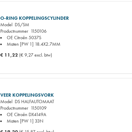
O-RING KOPPELINGSCYLINDER
Model
DS/SM
Productnummer
1150106
OE Citroën
5037S
Maten
[PW 1] 18.4X2.7MM
€ 11,22
(€ 9,27 excl. btw)
VEER KOPPELINGSVORK
Model
DS HALFAUTOMAAT
Productnummer
1150109
OE Citroën
DX4149A
Maten
[PW 1] 33N
€ 19,20
(€ 15,87 excl. btw)