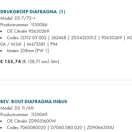
DRUKGROEP DIAFRAGMA (1)
Model
DS 7/72->
Productnummer
1150086
OE Citroën
95630269
Codes
12312 05 002 | 262468 | 2D5432501Z | 95630269 | A005
0A / M341 | M473581 | P94
Maten
238mm [PW 1]
€ 155,74
(€ 128,71 excl. btw)
BEV. BOUT DIAFRAGMA INBUS
Model
DS 11/69-
Productnummer
1150069
OE Citroën
ZD9051600W
Codes
7060080020 | D7060.080.020 | ZD9066500U