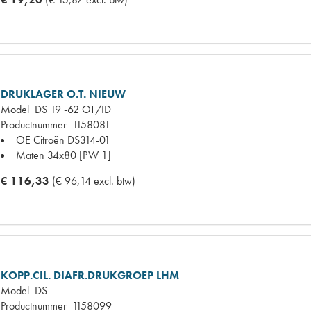
DRUKLAGER O.T. NIEUW
Model
DS 19 -62 OT/ID
Productnummer
1158081
OE Citroën
DS314-01
Maten
34x80 [PW 1]
€ 116,33
(€ 96,14 excl. btw)
KOPP.CIL. DIAFR.DRUKGROEP LHM
Model
DS
Productnummer
1158099