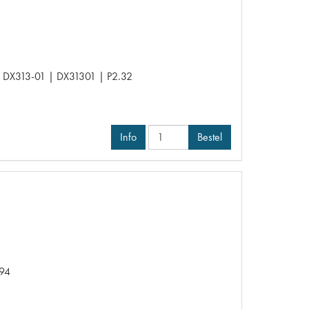
 DX313-01 | DX31301 | P2.32
Info
Bestel
P94