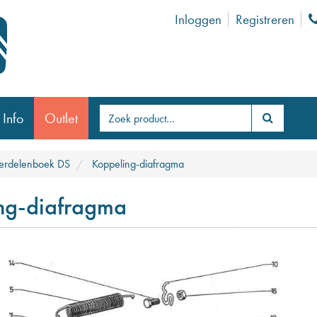
Inloggen
Registreren
 Info
Outlet
rdelenboek DS
Koppeling-diafragma
ng-diafragma