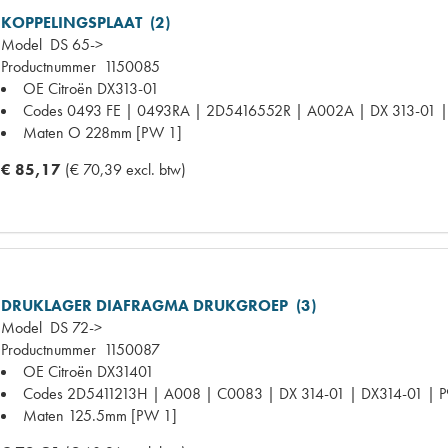
KOPPELINGSPLAAT (2)
Model
DS 65->
Productnummer
1150085
OE Citroën
DX313-01
Codes
0493 FE | 0493RA | 2D5416552R | A002A | DX 313-01 |
Maten
O 228mm [PW 1]
€ 85,17
(€ 70,39 excl. btw)
DRUKLAGER DIAFRAGMA DRUKGROEP (3)
Model
DS 72->
Productnummer
1150087
OE Citroën
DX31401
Codes
2D5411213H | A008 | C0083 | DX 314-01 | DX314-01 | 
Maten
125.5mm [PW 1]