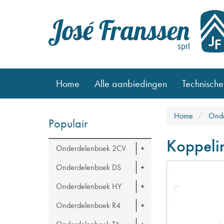
Home
Alle aanbiedingen
Technische
Home
Onde
Populair
Koppeli
Onderdelenboek 2CV
Onderdelenboek DS
Onderdelenboek HY
Onderdelenboek R4