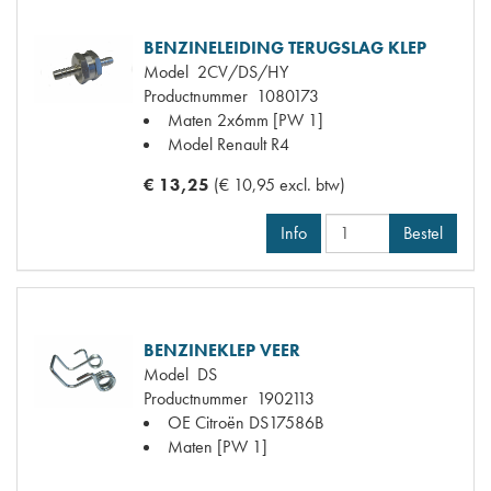
BENZINELEIDING TERUGSLAG KLEP
Model
2CV/DS/HY
Productnummer
1080173
Maten
2x6mm [PW 1]
Model Renault
R4
€ 13,25
(€ 10,95 excl. btw)
Info
Bestel
BENZINEKLEP VEER
Model
DS
Productnummer
1902113
OE Citroën
DS17586B
Maten
[PW 1]