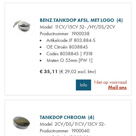
BENZ.TANKDOP AFSL. MET LOGO (4)
Model
11CV/15CV 52- /HY/DS/2CV
Productnummer
1900038
Artikelcode JF
803.884-S
OE Citroën
803884S
Codes
803884S | P318
Maten
O 55mm [PW 1]
€ 35,11
(€ 29,02 excl. btw)
Niet op voorraad
Info
Mail ons
TANKDOP CHROOM (4)
Model
2CV/DS/11CV/15CV 52-
Productnummer
1900040