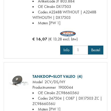
Artikelcode JF
803.884
OE Citroën
DX17503
Codes
A2248B WITHOUT | A2248B
WITHOUTH | DX17503
Maten
[PW 1]
€ 16,07
(€ 13,28 excl. btw)
Info
Bestel
TANKDOP+SLOT VALEO (4)
Model
2CV/DS/HY
Productnummer
1900044
OE Citroën
ZC9866056U
Codes
247504 | C087 | DX17503 ZC |
ZC9866056U
Maten
[PW 1]