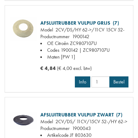
AFSLUITRUBBER VULPIJP GRIJS (7)
Model
2CV/DS/HY 62->/11CV 15CV 52-
Productnummer
1900142
OE Citroën
ZC9807107U
Codes
1900142 | ZC9807107U
Maten
[PW 1]
€ 4,84
(€ 4,00 excl. btw)
Info
Bestel
AFSLUITRUBBER VULPIJP ZWART (7)
Model
2CV/DS/ 11CV/15CV 52-/HY 62->
Productnummer
1900043
Artikelcode JF
803630