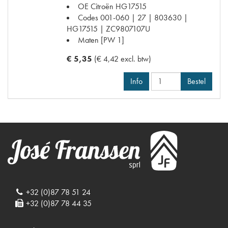
OE Citroën
HG17515
Codes
001-060 | 27 | 803630 |
HG17515 | ZC9807107U
Maten
[PW 1]
€ 5,35
(€ 4,42 excl. btw)
Info
Bestel
+32 (0)87 78 51 24
+32 (0)87 78 44 35