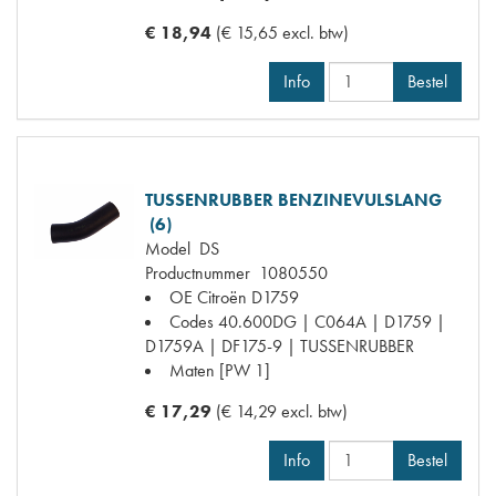
€ 18,94
(€ 15,65 excl. btw)
Info
Bestel
TUSSENRUBBER BENZINEVULSLANG
(6)
Model
DS
Productnummer
1080550
OE Citroën
D1759
Codes
40.600DG | C064A | D1759 |
D1759A | DF175-9 | TUSSENRUBBER
Maten
[PW 1]
€ 17,29
(€ 14,29 excl. btw)
Info
Bestel