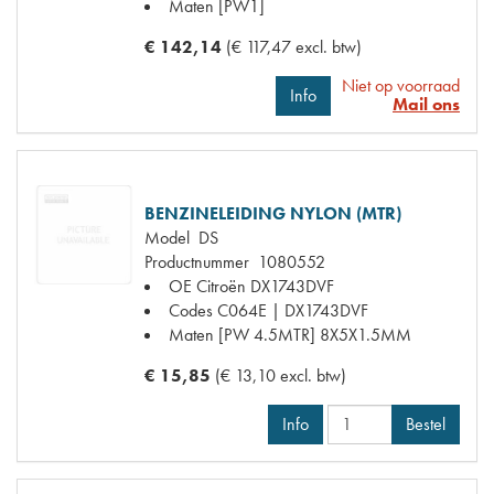
Maten
[PW1]
€ 142,14
(€ 117,47 excl. btw)
Niet op voorraad
Info
Mail ons
BENZINELEIDING NYLON (MTR)
Model
DS
Productnummer
1080552
OE Citroën
DX1743DVF
Codes
C064E | DX1743DVF
Maten
[PW 4.5MTR] 8X5X1.5MM
€ 15,85
(€ 13,10 excl. btw)
Info
Bestel