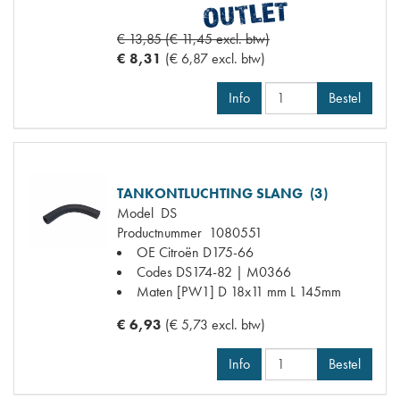
€ 13,85 (€ 11,45 excl. btw)
€ 8,31
(€ 6,87 excl. btw)
Info
Bestel
TANKONTLUCHTING SLANG (3)
Model
DS
Productnummer
1080551
OE Citroën
D175-66
Codes
DS174-82 | M0366
Maten
[PW1] D 18x11 mm L 145mm
€ 6,93
(€ 5,73 excl. btw)
Info
Bestel