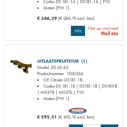
Codes
DS 181-1A | DS181-1A | P10
Maten
[PW 1]
€ 346,29
(€ 286,19 excl. btw)
Niet op voorraad
Info
Mail ons
UITLAATSPRUITSTUK (1)
Model
DS 62-65
Productnummer
1500266
OE Citroën
DS181-1B
Codes
DS 181-1B | DS181-1B | DS1811B
| M037B | M037b | P10
Maten
[PW 1]
€ 595,51
(€ 492,16 excl. btw)