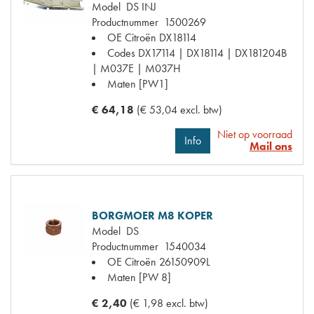
Model
DS INJ
Productnummer
1500269
OE Citroën
DX18114
Codes
DX17114 | DX18114 | DX181204B
| M037E | M037H
Maten
[PW1]
€ 64,18
(€ 53,04 excl. btw)
Niet op voorraad
Info
Mail ons
BORGMOER M8 KOPER
Model
DS
Productnummer
1540034
OE Citroën
26150909L
Maten
[PW 8]
€ 2,40
(€ 1,98 excl. btw)