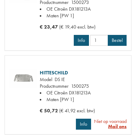
Productnummer
1500273
OE Citroën
DX181213A
Maten
[PW 1]
€ 23,47
(€ 19,40 excl. btw)
Info
Bestel
HITTESCHILD
Model
DS IE
Productnummer
1500275
OE Citroën
DX181213A
Maten
[PW 1]
€ 50,72
(€ 41,92 excl. btw)
Niet op voorraad
Info
Mail ons