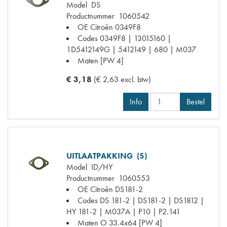
Model
DS
Productnummer
1060542
OE Citroën
0349F8
Codes
0349F8 | 13015160 |
1D5412149G | 5412149 | 680 | M037
Maten
[PW 4]
€ 3,18
(€ 2,63 excl. btw)
Info
Bestel
UITLAATPAKKING (5)
Model
ID/HY
Productnummer
1060553
OE Citroën
DS181-2
Codes
DS 181-2 | DS181-2 | DS1812 |
HY 181-2 | M037A | P10 | P2.141
Maten
O 33.4x64 [PW 4]