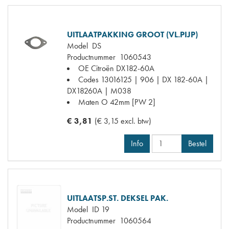
UITLAATPAKKING GROOT (VL.PIJP)
Model
DS
Productnummer
1060543
OE Citroën
DX182-60A
Codes
13016125 | 906 | DX 182-60A |
DX18260A | M038
Maten
O 42mm [PW 2]
€ 3,81
(€ 3,15 excl. btw)
Info
Bestel
UITLAATSP.ST. DEKSEL PAK.
Model
ID 19
Productnummer
1060564