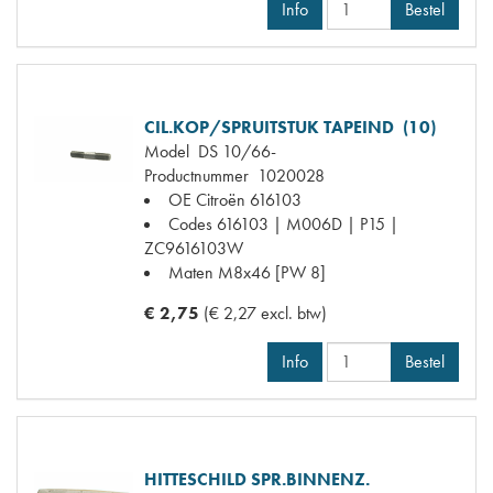
Info
Bestel
CIL.KOP/SPRUITSTUK TAPEIND (10)
Model
DS 10/66-
Productnummer
1020028
OE Citroën
616103
Codes
616103 | M006D | P15 |
ZC9616103W
Maten
M8x46 [PW 8]
€ 2,75
(€ 2,27 excl. btw)
Info
Bestel
HITTESCHILD SPR.BINNENZ.