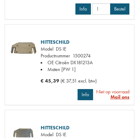
Info
Bestel
HITTESCHILD
Model
DS IE
Productnummer
1500274
OE Citroën
DX181213A
Maten
[PW 1]
€ 45,39
(€ 37,51 excl. btw)
Niet op voorraad
Info
Mail ons
HITTESCHILD
Model
DS IE