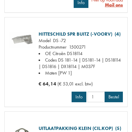
Info
Mail ons
HITTESCHILD SPR BUITZ (-VOORV) (4)
Model
DS -72
Productnummer
1500271
OE Citroën
DS18114
Codes
DS 181-14 | DS181-14 | DS18114
| DS1816 | DX18114 | M037F
Maten
[PW 1]
€ 64,14
(€ 53,01 excl. btw)
Info
Bestel
UITLAATPAKKING KLEIN (CIL.KOP) (5)