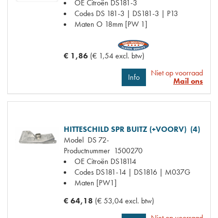
OE Citroën
DS181-3
Codes
DS 181-3 | DS181-3 | P13
Maten
O 18mm [PW 1]
€ 1,86
(€ 1,54 excl. btw)
Niet op voorraad
Info
Mail ons
HITTESCHILD SPR BUITZ (+VOORV) (4)
Model
DS 72-
Productnummer
1500270
OE Citroën
DS18114
Codes
DS181-14 | DS1816 | M037G
Maten
[PW1]
€ 64,18
(€ 53,04 excl. btw)
Niet op voorraad