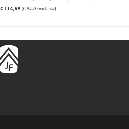
€ 114,59
(€ 94,70 excl. btw)