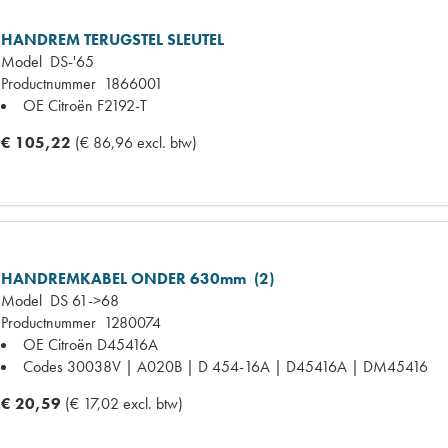
HANDREM TERUGSTEL SLEUTEL
Model
DS-'65
Productnummer
1866001
OE Citroën
F2192-T
€ 105,22
(€ 86,96 excl. btw)
HANDREMKABEL ONDER 630mm (2)
Model
DS 61->68
Productnummer
1280074
OE Citroën
D45416A
Codes
30038V | A020B | D 454-16A | D45416A | DM45416
€ 20,59
(€ 17,02 excl. btw)