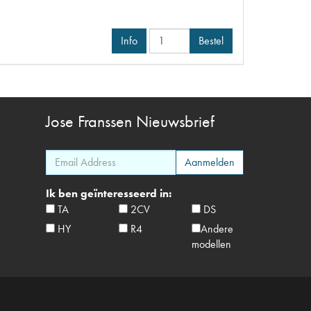
Info
Bestel
Jose Franssen
Nieuwsbrief
Ik ben geïnteresseerd in:
TA
2CV
DS
HY
R4
Andere
modellen