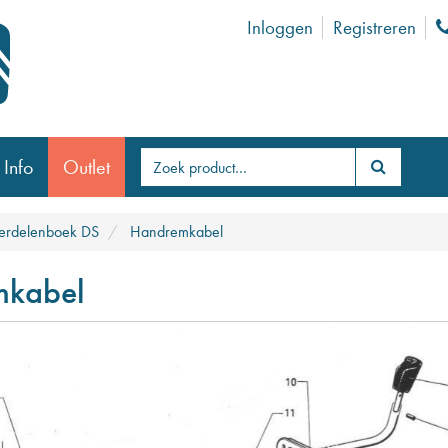
Inloggen
Registreren
 Info
Outlet
rdelenboek DS
Handremkabel
mkabel