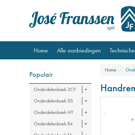
Home
Alle aanbiedingen
Technische
Home
Onde
Populair
Handre
Onderdelenboek 2CV
Onderdelenboek DS
Onderdelenboek HY
Onderdelenboek R4