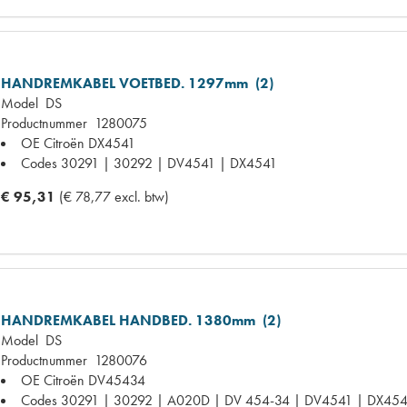
HANDREMKABEL VOETBED. 1297mm (2)
Model
DS
Productnummer
1280075
OE Citroën
DX4541
Codes
30291 | 30292 | DV4541 | DX4541
€ 95,31
(€ 78,77 excl. btw)
HANDREMKABEL HANDBED. 1380mm (2)
Model
DS
Productnummer
1280076
OE Citroën
DV45434
Codes
30291 | 30292 | A020D | DV 454-34 | DV4541 | DX45