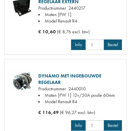
REGELAAR EXTERN
Productnummer
2440217
Maten
[PW 1]
Model Renault
R4
€ 10,60
(€ 8,76 excl. btw)
Info
Bestel
DYNAMO MET INGEBOUWDE
REGELAAR
Productnummer
2440010
Maten
[PW 1] 12v/50A poulie 60mm
Model Renault
R4
€ 116,49
(€ 96,27 excl. btw)
Info
Bestel