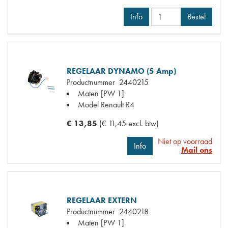
Info
Bestel
REGELAAR DYNAMO (5 Amp)
Productnummer
2440215
Maten
[PW 1]
Model Renault
R4
€ 13,85
(€ 11,45 excl. btw)
Niet op voorraad
Info
Mail ons
REGELAAR EXTERN
Productnummer
2440218
Maten
[PW 1]