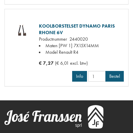
KOOLBORSTELSET DYNAMO PARIS
RHONE 6V
Productnummer
2440020
Maten
[PW 1] 7X15X14MM
Model Renault
R4
€ 7,27
(€ 6,01 excl. btw)
Info
Bestel