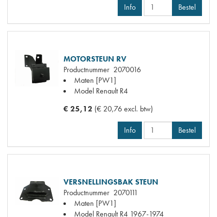
Info
Bestel
MOTORSTEUN RV
Productnummer
2070016
Maten
[PW1]
Model Renault
R4
€ 25,12
(€ 20,76 excl. btw)
Info
Bestel
VERSNELLINGSBAK STEUN
Productnummer
2070111
Maten
[PW1]
Model Renault
R4 1967-1974