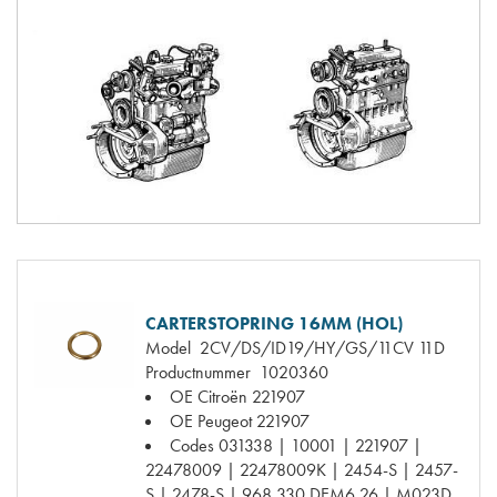
CARTERSTOPRING 16MM (HOL)
Model
2CV/DS/ID19/HY/GS/11CV 11D
Productnummer
1020360
OE Citroën
221907
OE Peugeot
221907
Codes
031338 | 10001 | 221907 |
22478009 | 22478009K | 2454-S | 2457-
S | 2478-S | 968.330 DEM6.26 | M023D