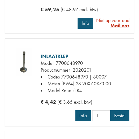
€ 59,25
(€ 48,97 excl. btw)
Niet op voorraad
Info
Mail ons
INLAATKLEP
Model
7700648970
Productnummer
2020201
Codes
7700648970 | 80007
Maten
[PW4] 28.20X7.0X73.00
Model Renault
R4
€ 4,42
(€ 3,65 excl. btw)
Info
Bestel