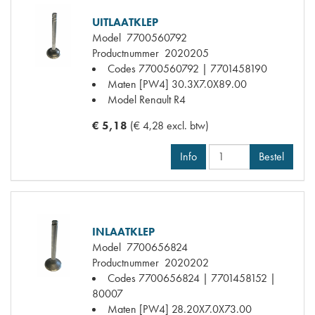
UITLAATKLEP
Model
7700560792
Productnummer
2020205
Codes
7700560792 | 7701458190
Maten
[PW4] 30.3X7.0X89.00
Model Renault
R4
€ 5,18
(€ 4,28 excl. btw)
Info
Bestel
INLAATKLEP
Model
7700656824
Productnummer
2020202
Codes
7700656824 | 7701458152 |
80007
Maten
[PW4] 28.20X7.0X73.00