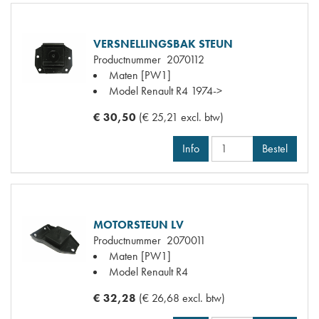
VERSNELLINGSBAK STEUN
Productnummer
2070112
Maten
[PW1]
Model Renault
R4 1974->
€ 30,50
(€ 25,21 excl. btw)
Info
Bestel
MOTORSTEUN LV
Productnummer
2070011
Maten
[PW1]
Model Renault
R4
€ 32,28
(€ 26,68 excl. btw)