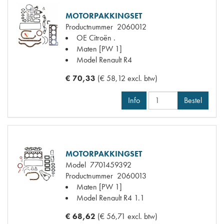
MOTORPAKKINGSET
Productnummer
2060012
OE Citroën
.
Maten
[PW 1]
Model Renault
R4
€ 70,33
(€ 58,12 excl. btw)
Info
Bestel
MOTORPAKKINGSET
Model
7701459392
Productnummer
2060013
Maten
[PW 1]
Model Renault
R4 1.1
€ 68,62
(€ 56,71 excl. btw)