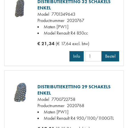
DISTRIBUTIEKETTING 32 SCHAKELS
ENKEL
Model
7701349643
Productnummer
2020767
Maten
[PW1]
Model Renault
R4 850cc
€ 21,34
(€ 17,64 excl. btw)
Info
Bestel
DISTRIBUTIEKETTING 29 SCHAKELS
ENKEL
Model
7700722758
Productnummer
2020768
Maten
[PW1]
Model Renault
R4 950/1100/1100GTL