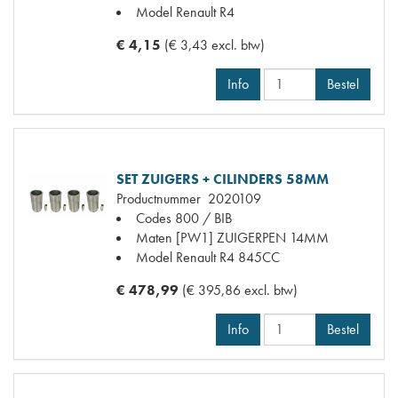
Model Renault
R4
€ 4,15
(€ 3,43 excl. btw)
Info
Bestel
SET ZUIGERS + CILINDERS 58MM
Productnummer
2020109
Codes
800 / BIB
Maten
[PW1] ZUIGERPEN 14MM
Model Renault
R4 845CC
€ 478,99
(€ 395,86 excl. btw)
Info
Bestel