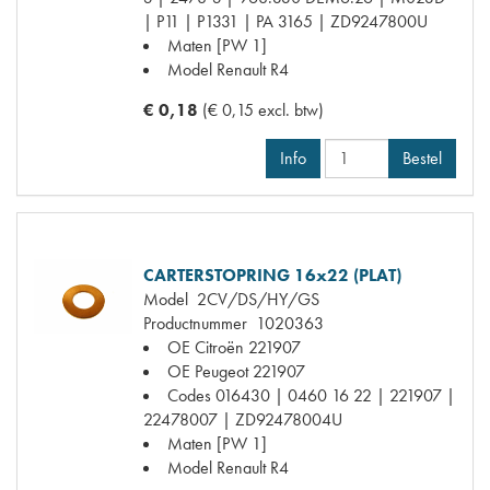
| P11 | P1331 | PA 3165 | ZD9247800U
Maten
[PW 1]
Model Renault
R4
€ 0,18
(€ 0,15 excl. btw)
Info
Bestel
CARTERSTOPRING 16x22 (PLAT)
Model
2CV/DS/HY/GS
Productnummer
1020363
OE Citroën
221907
OE Peugeot
221907
Codes
016430 | 0460 16 22 | 221907 |
22478007 | ZD92478004U
Maten
[PW 1]
Model Renault
R4