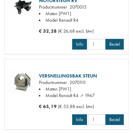
MOTORSTEUN RV
Productnummer
2070015
Maten
[PW1]
Model Renault
R4
€ 32,28
(€ 26,68 excl. btw)
Info
Bestel
VERSNELLINGSBAK STEUN
Productnummer
2070110
Maten
[PW1]
Model Renault
R4 -> 1967
€ 65,19
(€ 53,88 excl. btw)
Info
Bestel