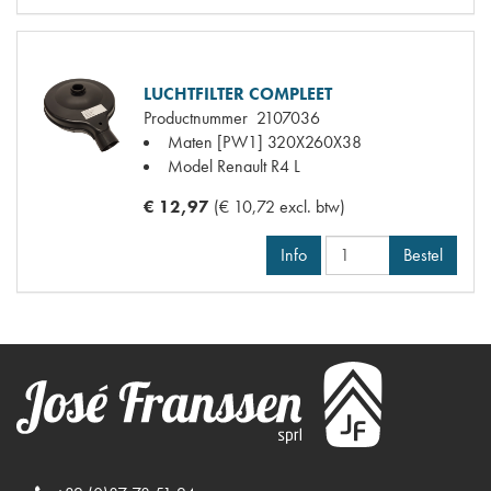
LUCHTFILTER COMPLEET
Productnummer
2107036
Maten
[PW1] 320X260X38
Model Renault
R4 L
€ 12,97
(€ 10,72 excl. btw)
Info
Bestel