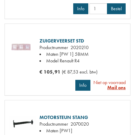
Info
Bestel
ZUIGERVEERSET STD
Productnummer
2020210
Maten
[PW 1] 58MM
Model Renault
R4
€ 105,91
(€ 87,53 excl. btw)
Niet op voorraad
Info
Mail ons
MOTORSTEUN STANG
Productnummer
2070020
Maten
[PW1]