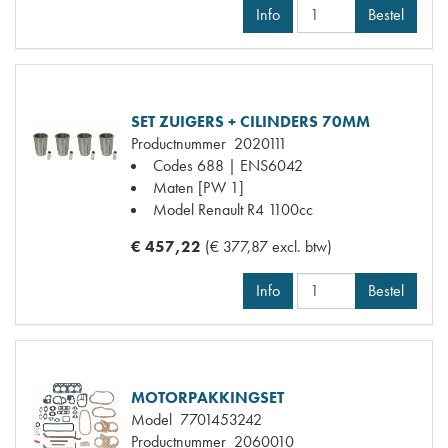
Info
Bestel
SET ZUIGERS + CILINDERS 70MM
Productnummer
2020111
Codes
688 | ENS6042
Maten
[PW 1]
Model Renault
R4 1100cc
€ 457,22
(€ 377,87 excl. btw)
Info
Bestel
MOTORPAKKINGSET
Model
7701453242
Productnummer
2060010