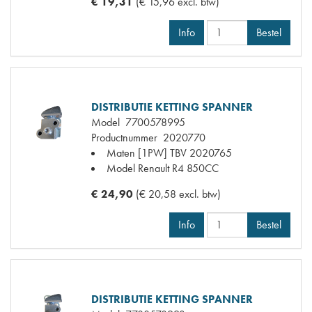
€ 19,31
(€ 15,96 excl. btw)
Info
Bestel
DISTRIBUTIE KETTING SPANNER
Model
7700578995
Productnummer
2020770
Maten
[1PW] TBV 2020765
Model Renault
R4 850CC
€ 24,90
(€ 20,58 excl. btw)
Info
Bestel
DISTRIBUTIE KETTING SPANNER