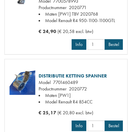
Model
7700578993
Productnummer
2020771
Maten
[PW1] TBV 2020768
Model Renault
R4 950-1100-1100GTL
€ 24,90
(€ 20,58 excl. btw)
Info
Bestel
DISTRIBUTIE KETTING SPANNER
Model
7701460489
Productnummer
2020772
Maten
[PW1]
Model Renault
R4 854CC
€ 25,17
(€ 20,80 excl. btw)
Info
Bestel