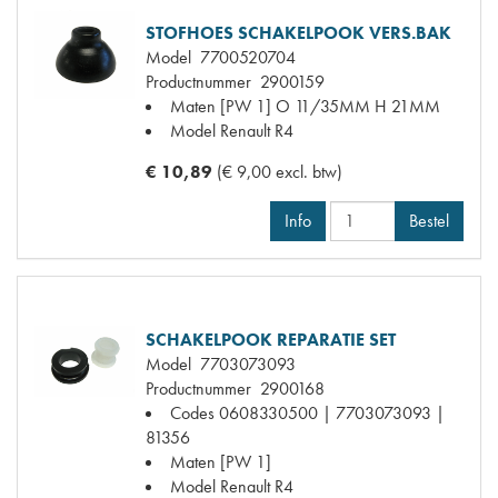
STOFHOES SCHAKELPOOK VERS.BAK
Model
7700520704
Productnummer
2900159
Maten
[PW 1] O 11/35MM H 21MM
Model Renault
R4
€ 10,89
(€ 9,00 excl. btw)
Info
Bestel
SCHAKELPOOK REPARATIE SET
Model
7703073093
Productnummer
2900168
Codes
0608330500 | 7703073093 |
81356
Maten
[PW 1]
Model Renault
R4