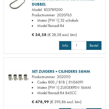
DUBBEL
Model
855789200
Productnummer
2020765
Maten
[PW 1] 32 schakels
Model Renault
R4
€ 34,58
(€ 28,58 excl. btw)
Info
Bestel
SET ZUIGERS + CILINDERS 58MM
Productnummer
2020110
Codes
800 / B1B | ENS6091
Maten
[PW 1] ZUIGERPEN 16MM
Model Renault
R4 845CC
€ 478,99
(€ 395,86 excl. btw)