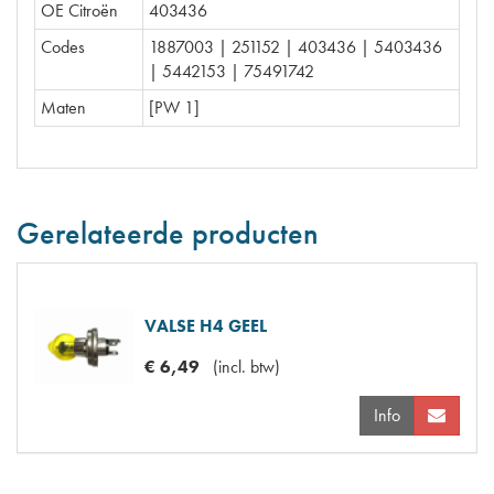
OE Citroën
403436
Codes
1887003 | 251152 | 403436 | 5403436
| 5442153 | 75491742
Maten
[PW 1]
Gerelateerde producten
VALSE H4 GEEL
€
6
,
49
(
incl. btw
)
Info