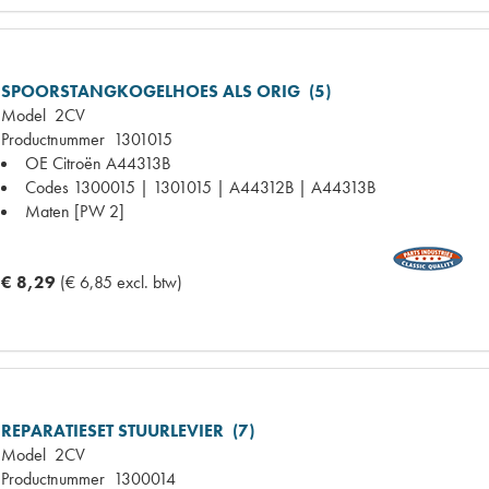
SPOORSTANGKOGELHOES ALS ORIG (5)
Model
2CV
Productnummer
1301015
OE Citroën
A44313B
Codes
1300015 | 1301015 | A44312B | A44313B
Maten
[PW 2]
€ 8,29
(€ 6,85 excl. btw)
REPARATIESET STUURLEVIER (7)
Model
2CV
Productnummer
1300014