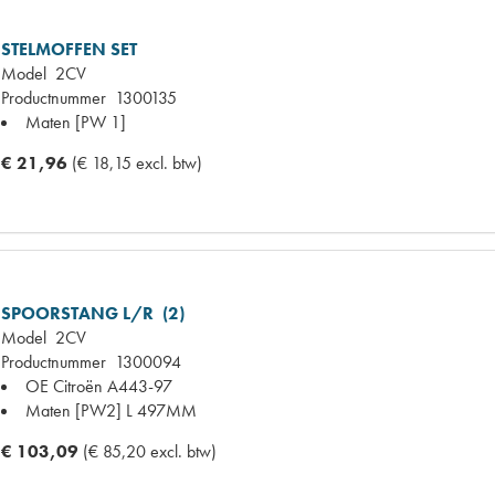
STELMOFFEN SET
Model
2CV
Productnummer
1300135
Maten
[PW 1]
€ 21,96
(€ 18,15 excl. btw)
SPOORSTANG L/R (2)
Model
2CV
Productnummer
1300094
OE Citroën
A443-97
Maten
[PW2] L 497MM
€ 103,09
(€ 85,20 excl. btw)