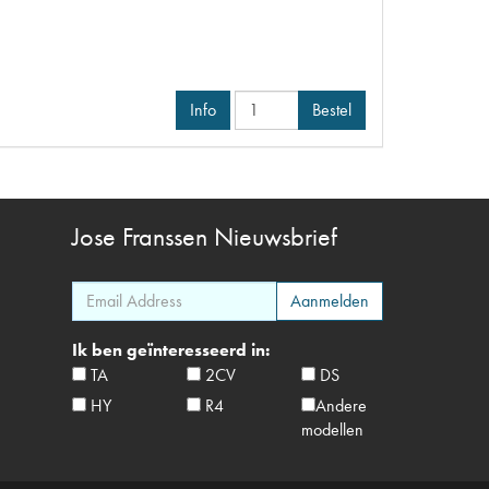
Info
Bestel
Jose Franssen
Nieuwsbrief
Ik ben geïnteresseerd in:
TA
2CV
DS
HY
R4
Andere
modellen