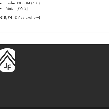
Codes
1300014 (4PC)
Maten
[PW 2]
€ 8,74
(€ 7,22 excl. btw)