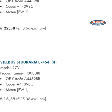
OE Citroën
A44398C
Codes
A44398C
Maten
[PW 1]
€ 22,58
(€ 18,66 excl. btw)
STELBUS STUURARM L ->64 (4)
Model
2CV
Productnummer
1308018
OE Citroën
A44398B
Codes
A44398C
Maten
[PW 1]
€ 18,59
(€ 15,36 excl. btw)