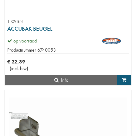
11CV BN
ACCUBAK BEUGEL
op voorraad
Productnummer
6740053
€
22
,
39
(
incl. btw
)
Info