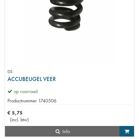
DS
ACCUBEUGEL VEER
op voorraad
Productnummer
1740506
€
5
,
75
(
incl. btw
)
Info