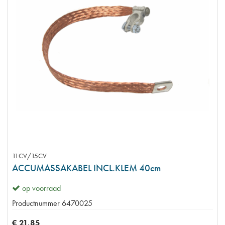
11CV/15CV
ACCUMASSAKABEL INCL.KLEM 40cm
op voorraad
Productnummer
6470025
€
21
,
85