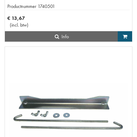
Productnummer
1740501
€
13
,
67
(
incl. btw
)
Info