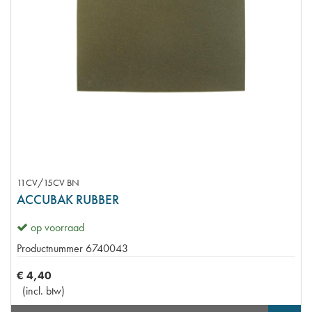
11CV/15CV BN
ACCUBAK RUBBER
op voorraad
Productnummer
6740043
€
4
,
40
(
incl. btw
)