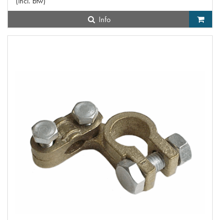
(
incl. btw
)
Info