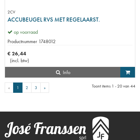
2CV
ACCUBEUGEL RVS MET REGELAARST.
op voorraad
Productnummer
1748012
€
26
,
44
(
incl. btw
)
Info
Toont items
1 - 20
van
44
«
1
2
3
»