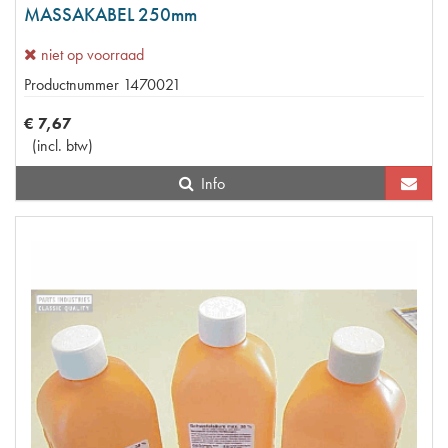
MASSAKABEL 250mm
niet op voorraad
Productnummer
1470021
€
7
,
67
(
incl. btw
)
Info