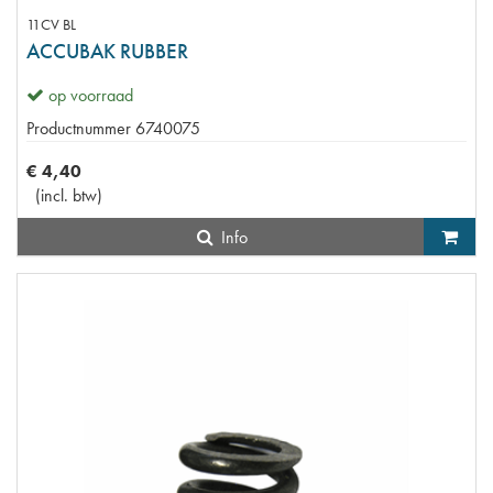
11CV BL
ACCUBAK RUBBER
op voorraad
Productnummer
6740075
€
4
,
40
(
incl. btw
)
Info