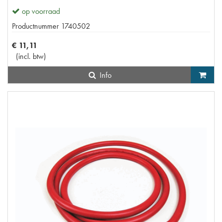
op voorraad
Productnummer
1740502
€
11
,
11
(
incl. btw
)
Info