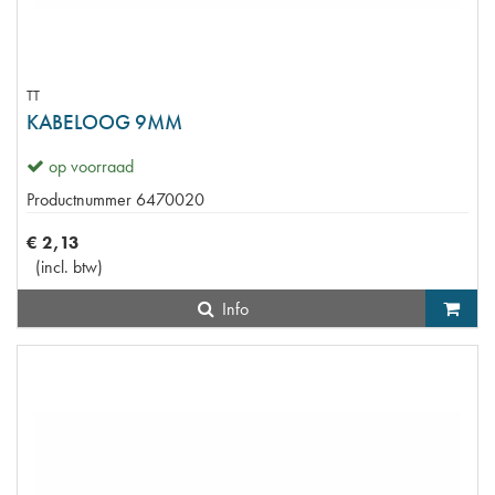
TT
KABELOOG 9MM
op voorraad
Productnummer
6470020
€
2
,
13
(
incl. btw
)
Info