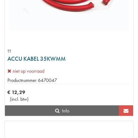
TT
ACCU KABEL 35KWMM
niet op voorraad
Productnummer
6470047
€
12
,
29
(
incl. btw
)
Info