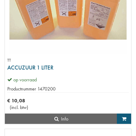
TT
ACCUZUUR 1 LITER
op voorraad
Productnummer
1470200
€
10
,
08
(
incl. btw
)
Info