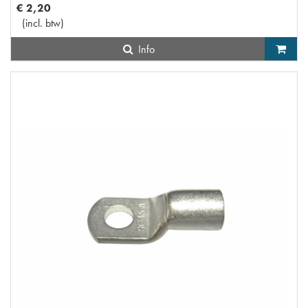
€
2
,
20
(
incl. btw
)
Info