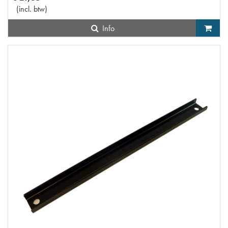
(
incl. btw
)
Info