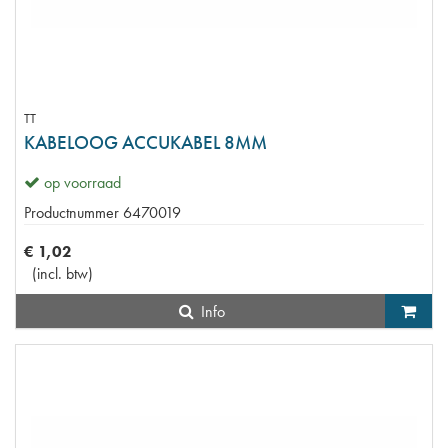
TT
KABELOOG ACCUKABEL 8MM
op voorraad
Productnummer
6470019
€
1
,
02
(
incl. btw
)
Info