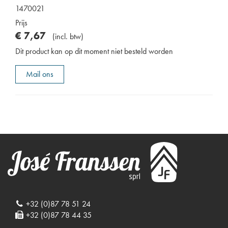
1470021
Prijs
€
7
,
67
(
incl. btw
)
Dit product kan op dit moment niet besteld worden
Mail ons
+32 (0)87 78 51 24
+32 (0)87 78 44 35