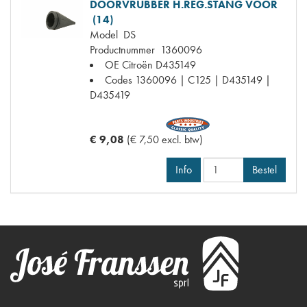
DOORVRUBBER H.REG.STANG VOOR
(14)
Model
DS
Productnummer
1360096
OE Citroën
D435149
Codes
1360096 | C125 | D435149 |
D435419
€ 9,08
(€ 7,50 excl. btw)
Info
Bestel