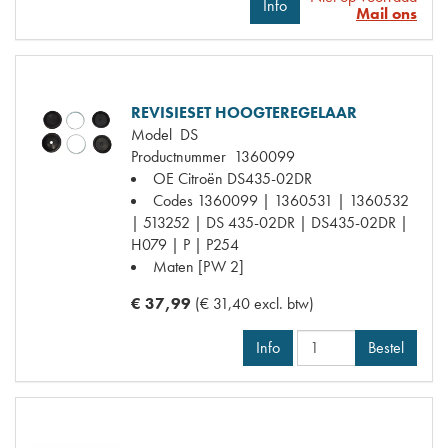
Info
Mail ons
REVISIESET HOOGTEREGELAAR
Model
DS
Productnummer
1360099
OE Citroën
DS435-02DR
Codes
1360099 | 1360531 | 1360532
| 513252 | DS 435-02DR | DS435-02DR |
H079 | P | P254
Maten
[PW 2]
€ 37,99
(€ 31,40 excl. btw)
Info
Bestel