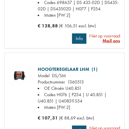
Codes
698657 | DS 435-02D | DS435-
02D | DS43502D | H077 | P254
Maten
[PW 2]
€ 128,88
(€ 106,51 excl. btw)
Niet op voorraad
Info
Mail ons
HOOGTEREGELAAR LHM (1)
Model
DS/SM
Productnummer
1360513
OE Citroën
U40.851
Codes
H076 | P254 | U 40.851 |
U40.851 | U408511S54
Maten
[PW 2]
€ 107,31
(€ 88,69 excl. btw)
Niet op voorraad