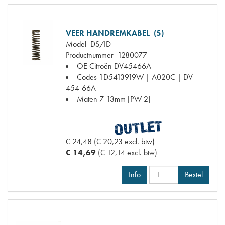
VEER HANDREMKABEL (5)
Model
DS/ID
Productnummer
1280077
OE Citroën
DV45466A
Codes
1D5413919W | A020C | DV
454-66A
Maten
7-13mm [PW 2]
€ 24,48 (€ 20,23 excl. btw)
€ 14,69
(€ 12,14 excl. btw)
Info
Bestel