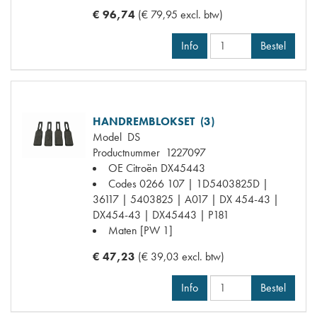
€ 96,74
(€ 79,95 excl. btw)
Info
Bestel
HANDREMBLOKSET (3)
Model
DS
Productnummer
1227097
OE Citroën
DX45443
Codes
0266 107 | 1D5403825D |
36117 | 5403825 | A017 | DX 454-43 |
DX454-43 | DX45443 | P181
Maten
[PW 1]
€ 47,23
(€ 39,03 excl. btw)
Info
Bestel