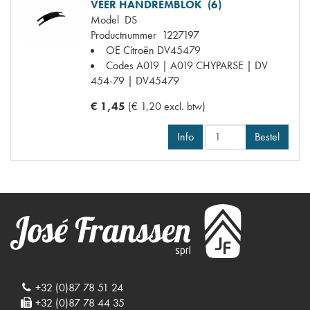
VEER HANDREMBLOK (6)
Model
DS
Productnummer
1227197
OE Citroën
DV45479
Codes
A019 | A019 CHYPARSE | DV
454-79 | DV45479
€ 1,45
(€ 1,20 excl. btw)
Info
Bestel
+32 (0)87 78 51 24
+32 (0)87 78 44 35