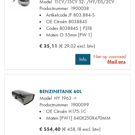
Model
11CV/15CV 52- /HY/DS/2CV
Productnummer
1900038
Artikelcode JF
803.884-S
OE Citroën
803884S
Codes
803884S | P318
Maten
O 55mm [PW 1]
€ 35,11
(€ 29,02 excl. btw)
Niet op voorraad
Info
Mail ons
BENZINETANK 60L
Model
HY 1963 ->
Productnummer
1900099
OE Citroën
H175-1C
Maten
[PW1] 640X250X470MM
€ 554,40
(€ 458,18 excl. btw)