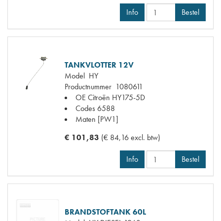
Info
Bestel
TANKVLOTTER 12V
Model
HY
Productnummer
1080611
OE Citroën
HY175-5D
Codes
6588
Maten
[PW1]
€ 101,83
(€ 84,16 excl. btw)
Info
Bestel
BRANDSTOFTANK 60L