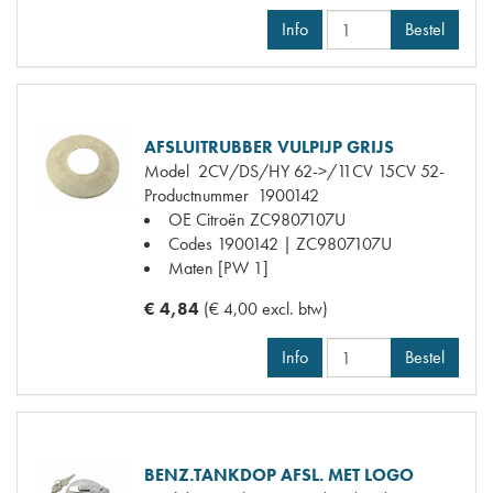
Info
Bestel
AFSLUITRUBBER VULPIJP GRIJS
Model
2CV/DS/HY 62->/11CV 15CV 52-
Productnummer
1900142
OE Citroën
ZC9807107U
Codes
1900142 | ZC9807107U
Maten
[PW 1]
€ 4,84
(€ 4,00 excl. btw)
Info
Bestel
BENZ.TANKDOP AFSL. MET LOGO