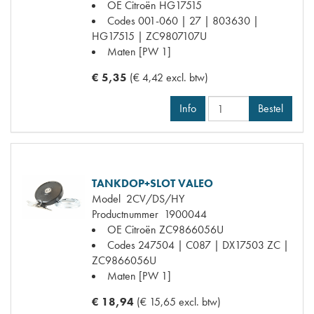
OE Citroën
HG17515
Codes
001-060 | 27 | 803630 |
HG17515 | ZC9807107U
Maten
[PW 1]
€ 5,35
(€ 4,42 excl. btw)
Info
Bestel
TANKDOP+SLOT VALEO
Model
2CV/DS/HY
Productnummer
1900044
OE Citroën
ZC9866056U
Codes
247504 | C087 | DX17503 ZC |
ZC9866056U
Maten
[PW 1]
€ 18,94
(€ 15,65 excl. btw)