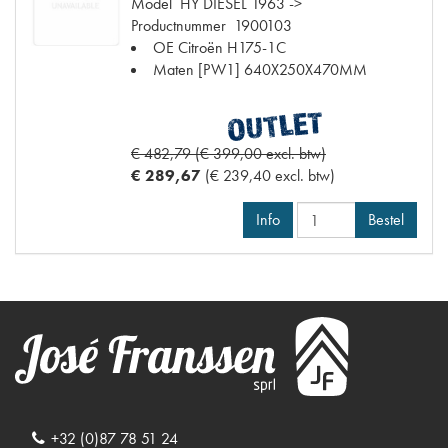
Model
HY DIESEL 1963 ->
Productnummer
1900103
OE Citroën
H175-1C
Maten
[PW1] 640X250X470MM
€ 482,79 (€ 399,00 excl. btw)
€ 289,67
(€ 239,40 excl. btw)
Info
Bestel
+32 (0)87 78 51 24