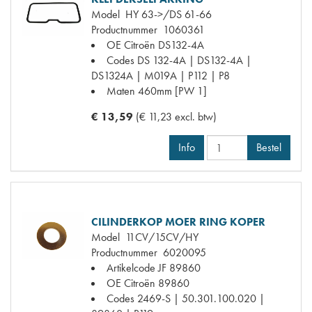
Model
HY 63->/DS 61-66
Productnummer
1060361
OE Citroën
DS132-4A
Codes
DS 132-4A | DS132-4A |
DS1324A | M019A | P112 | P8
Maten
460mm [PW 1]
€ 13,59
(€ 11,23 excl. btw)
Info
Bestel
CILINDERKOP MOER RING KOPER
Model
11CV/15CV/HY
Productnummer
6020095
Artikelcode JF
89860
OE Citroën
89860
Codes
2469-S | 50.301.100.020 |