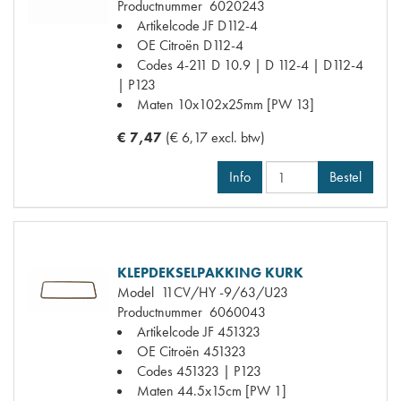
Productnummer
6020243
Artikelcode JF
D112-4
OE Citroën
D112-4
Codes
4-211 D 10.9 | D 112-4 | D112-4
| P123
Maten
10x102x25mm [PW 13]
€ 7,47
(€ 6,17 excl. btw)
Info
Bestel
KLEPDEKSELPAKKING KURK
Model
11CV/HY -9/63/U23
Productnummer
6060043
Artikelcode JF
451323
OE Citroën
451323
Codes
451323 | P123
Maten
44.5x15cm [PW 1]