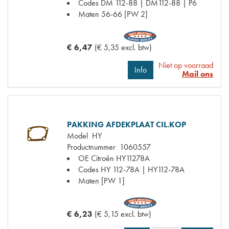
Codes
DM 112-88 | DM112-88 | P6
Maten
56-66 [PW 2]
€ 6,47
(€ 5,35 excl. btw)
Niet op voorraad
Info
Mail ons
PAKKING AFDEKPLAAT CIL.KOP
Model
HY
Productnummer
1060557
OE Citroën
HY11278A
Codes
HY 112-78A | HY112-78A
Maten
[PW 1]
€ 6,23
(€ 5,15 excl. btw)