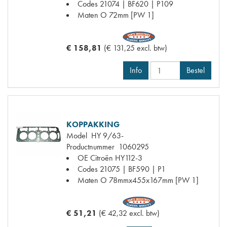
Codes
21074 | BF620 | P109
Maten
O 72mm [PW 1]
€ 158,81
(€ 131,25 excl. btw)
Info
Bestel
KOPPAKKING
Model
HY 9/63-
Productnummer
1060295
OE Citroën
HY112-3
Codes
21075 | BF590 | P1
Maten
O 78mmx455x167mm [PW 1]
€ 51,21
(€ 42,32 excl. btw)