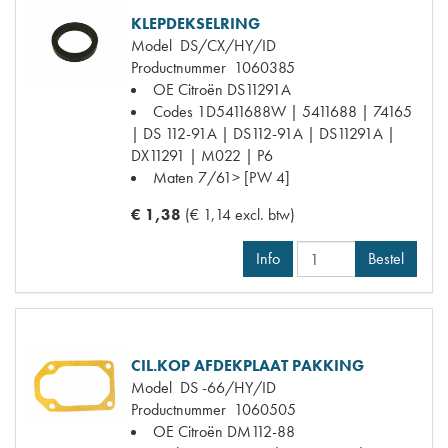
KLEPDEKSELRING
Model
DS/CX/HY/ID
Productnummer
1060385
OE Citroën
DS11291A
Codes
1D5411688W | 5411688 | 74165
| DS 112-91A | DS112-91A | DS11291A |
DX11291 | M022 | P6
Maten
7/61> [PW 4]
€ 1,38
(€ 1,14 excl. btw)
Info
Bestel
CIL.KOP AFDEKPLAAT PAKKING
Model
DS -66/HY/ID
Productnummer
1060505
OE Citroën
DM112-88