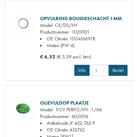
OPVULRING BOUGIESCHACHT 1MM
Model
CX/DS/HY
Productnummer
1020921
OE Citroën
1D5416691B
Maten
[PW 4]
€ 6,52
(€ 5,39 excl. btw)
Info
Bestel
OLIEVULDOP PLAATJE
Model
11CV PERFO/HY -1/66
Productnummer
6020116
Artikelcode JF
452.762-P
OE Citroën
452762
Maten
[PW1]