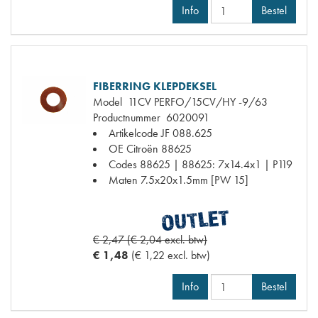
Info
Bestel
FIBERRING KLEPDEKSEL
Model
11CV PERFO/15CV/HY -9/63
Productnummer
6020091
Artikelcode JF
088.625
OE Citroën
88625
Codes
88625 | 88625: 7x14.4x1 | P119
Maten
7.5x20x1.5mm [PW 15]
€ 2,47 (€ 2,04 excl. btw)
€ 1,48
(€ 1,22 excl. btw)
Info
Bestel