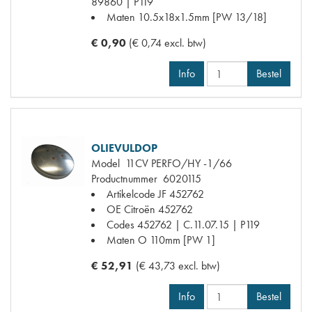
89860 | P119
Maten
10.5x18x1.5mm [PW 13/18]
€ 0,90
(€ 0,74 excl. btw)
Info
Bestel
OLIEVULDOP
Model
11CV PERFO/HY -1/66
Productnummer
6020115
Artikelcode JF
452762
OE Citroën
452762
Codes
452762 | C.11.07.15 | P119
Maten
O 110mm [PW 1]
€ 52,91
(€ 43,73 excl. btw)
Info
Bestel