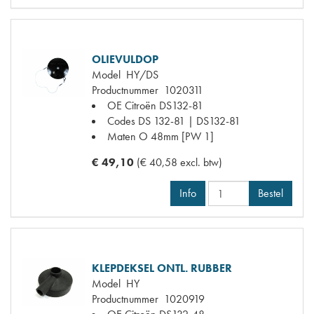
OLIEVULDOP
Model
HY/DS
Productnummer
1020311
OE Citroën
DS132-81
Codes
DS 132-81 | DS132-81
Maten
O 48mm [PW 1]
€ 49,10
(€ 40,58 excl. btw)
Info
Bestel
KLEPDEKSEL ONTL. RUBBER
Model
HY
Productnummer
1020919