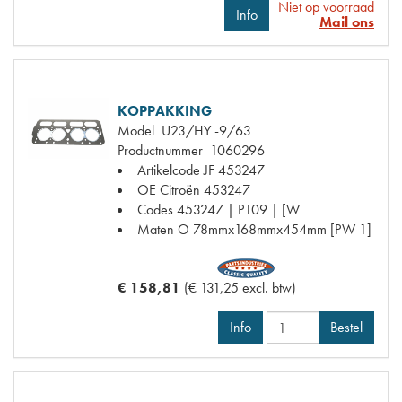
Niet op voorraad
Info
Mail ons
KOPPAKKING
Model
U23/HY -9/63
Productnummer
1060296
Artikelcode JF
453247
OE Citroën
453247
Codes
453247 | P109 | [W
Maten
O 78mmx168mmx454mm [PW 1]
€ 158,81
(€ 131,25 excl. btw)
Info
Bestel