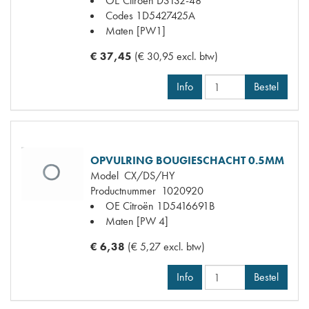
OE Citroën
DS132-48
Codes
1D5427425A
Maten
[PW1]
€ 37,45
(€ 30,95 excl. btw)
Info
Bestel
OPVULRING BOUGIESCHACHT 0.5MM
Model
CX/DS/HY
Productnummer
1020920
OE Citroën
1D5416691B
Maten
[PW 4]
€ 6,38
(€ 5,27 excl. btw)
Info
Bestel