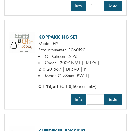
Info
Bestel
KOPPAKKING SET
Model
HY
Productnummer
1060190
OE Citroën
15176
Codes
12007 NML | 15176 |
2101201567 | DF590 | P1
Maten
O 78mm [PW 1]
€ 143,51
(€ 118,60 excl. btw)
Info
Bestel
KLEPDEKSELPAKKING