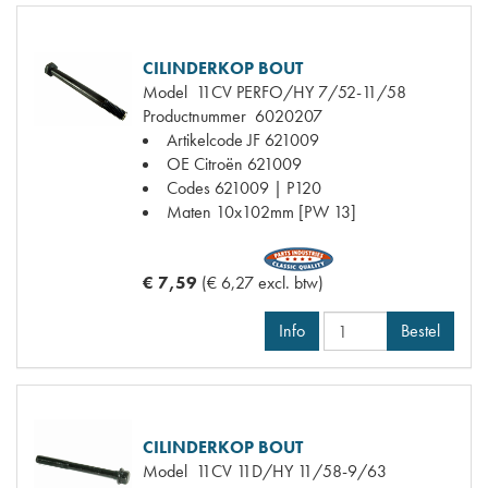
CILINDERKOP BOUT
Model
11CV PERFO/HY 7/52-11/58
Productnummer
6020207
Artikelcode JF
621009
OE Citroën
621009
Codes
621009 | P120
Maten
10x102mm [PW 13]
€ 7,59
(€ 6,27 excl. btw)
Info
Bestel
CILINDERKOP BOUT
Model
11CV 11D/HY 11/58-9/63