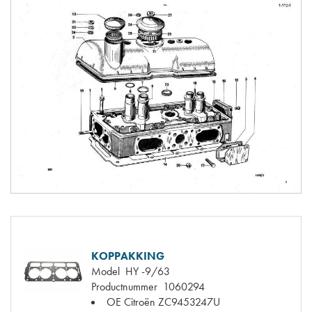
KOPPAKKING
Model
HY -9/63
Productnummer
1060294
OE Citroën
ZC9453247U