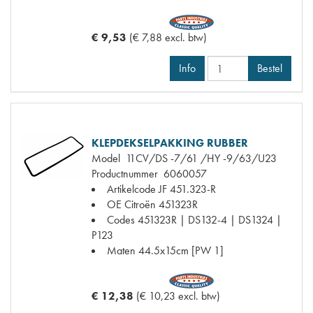
€ 9,53
(€ 7,88 excl. btw)
Info
Bestel
KLEPDEKSELPAKKING RUBBER
Model
11CV/DS -7/61 /HY -9/63/U23
Productnummer
6060057
Artikelcode JF
451.323-R
OE Citroën
451323R
Codes
451323R | DS132-4 | DS1324 |
P123
Maten
44.5x15cm [PW 1]
€ 12,38
(€ 10,23 excl. btw)