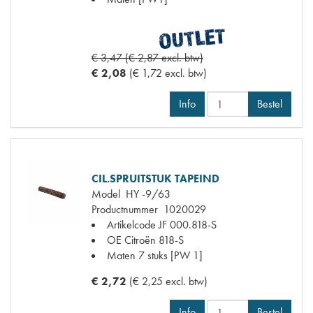
€ 3,47 (€ 2,87 excl. btw)
€ 2,08
(€ 1,72 excl. btw)
Info
Bestel
CIL.SPRUITSTUK TAPEIND
Model
HY -9/63
Productnummer
1020029
Artikelcode JF
000.818-S
OE Citroën
818-S
Maten
7 stuks [PW 1]
€ 2,72
(€ 2,25 excl. btw)
Info
Bestel