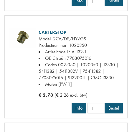
Info
Bestel
CARTERSTOP
Model
2CV/DS/HY/GS
Productnummer
1020350
Artikelcode JF
A 132-1
OE Citroën
7703075016
Codes
002-050 | 1020350 | 13330 |
5411382 | 5411382V | 75411382 |
7703075016 | 9132001L | CMO13330
Maten
[PW 1]
€ 2,73
(€ 2,26 excl. btw)
Info
Bestel