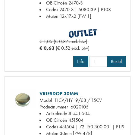
OE Citroën
2470-S
Codes
2470-S | 6080139 | P108
Maten
12x17x2 [PW 1]
€ 1,05 (€ 0,87 excl. btw)
€ 0,63
(€ 0,52 excl. btw)
Info
Bestel
VRIESDOP 30MM
Model
11CV/HY -9/63 / 15CV
Productnummer
6020105
Artikelcode JF
451.504
OE Citroën
451504
Codes
451504 | 72.150.300.001 | P119
Maten
30mm [PW 4/8]