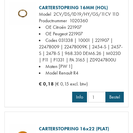
CARTERSTOPRING 16MM (HOL)
Model
2CV/DS/ID19/HY/GS/11CV 11D
Productnummer
1020360
OE Citroën
221907
OE Peugeot
221907
Codes
031338 | 10001 | 221907 |
22478009 | 22478009K | 2454-S | 2457-
S | 2478-S | 968.330 DEM6.26 | M023D
| P11 | P1331 | PA 3165 | ZD9247800U
Maten
[PW 1]
Model Renault
R4
€ 0,18
(€ 0,15 excl. btw)
Info
Bestel
CARTERSTOPRING 16x22 (PLAT)