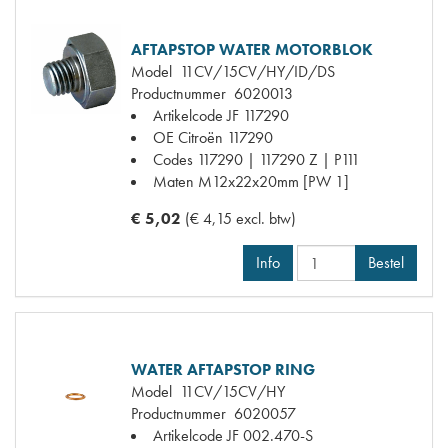
AFTAPSTOP WATER MOTORBLOK
Model
11CV/15CV/HY/ID/DS
Productnummer
6020013
Artikelcode JF
117290
OE Citroën
117290
Codes
117290 | 117290 Z | P111
Maten
M12x22x20mm [PW 1]
€ 5,02
(€ 4,15 excl. btw)
Info
Bestel
WATER AFTAPSTOP RING
Model
11CV/15CV/HY
Productnummer
6020057
Artikelcode JF
002.470-S