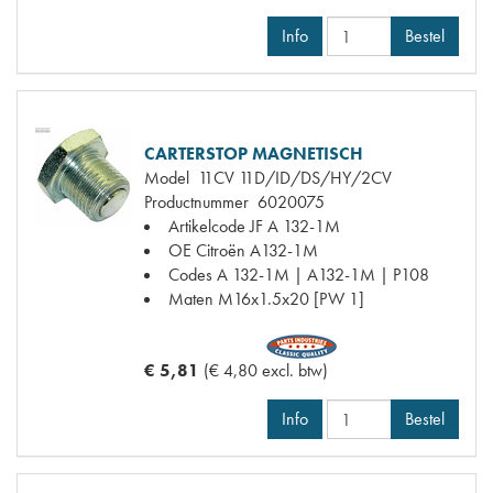
Info
Bestel
CARTERSTOP MAGNETISCH
Model
11CV 11D/ID/DS/HY/2CV
Productnummer
6020075
Artikelcode JF
A 132-1M
OE Citroën
A132-1M
Codes
A 132-1M | A132-1M | P108
Maten
M16x1.5x20 [PW 1]
€ 5,81
(€ 4,80 excl. btw)
Info
Bestel