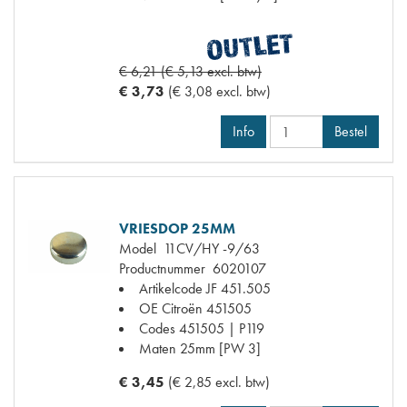
€ 6,21 (€ 5,13 excl. btw)
€ 3,73
(€ 3,08 excl. btw)
Info
Bestel
VRIESDOP 25MM
Model
11CV/HY -9/63
Productnummer
6020107
Artikelcode JF
451.505
OE Citroën
451505
Codes
451505 | P119
Maten
25mm [PW 3]
€ 3,45
(€ 2,85 excl. btw)