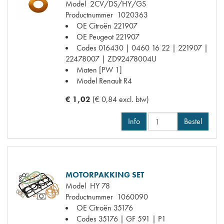
Model
2CV/DS/HY/GS
Productnummer
1020363
OE Citroën
221907
OE Peugeot
221907
Codes
016430 | 0460 16 22 | 221907 |
22478007 | ZD92478004U
Maten
[PW 1]
Model Renault
R4
€ 1,02
(€ 0,84 excl. btw)
Info
Bestel
MOTORPAKKING SET
Model
HY 78
Productnummer
1060090
OE Citroën
35176
Codes
35176 | GF 591 | P1