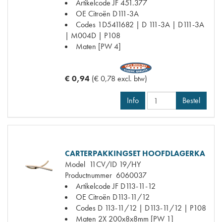
Artikelcode JF
451.377
OE Citroën
D111-3A
Codes
1D5411682 | D 111-3A | D111-3A
| M004D | P108
Maten
[PW 4]
€ 0,94
(€ 0,78 excl. btw)
Info
Bestel
CARTERPAKKINGSET HOOFDLAGERKA
Model
11CV/ID 19/HY
Productnummer
6060037
Artikelcode JF
D113-11-12
OE Citroën
D113-11/12
Codes
D 113-11/12 | D113-11/12 | P108
Maten
2X 200x8x8mm [PW 1]