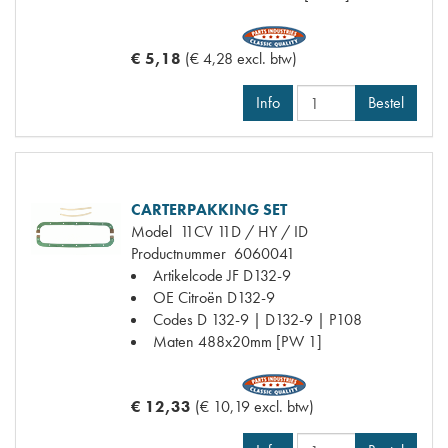
€ 5,18
(€ 4,28 excl. btw)
Info
Bestel
CARTERPAKKING SET
Model
11CV 11D / HY / ID
Productnummer
6060041
Artikelcode JF
D132-9
OE Citroën
D132-9
Codes
D 132-9 | D132-9 | P108
Maten
488x20mm [PW 1]
€ 12,33
(€ 10,19 excl. btw)