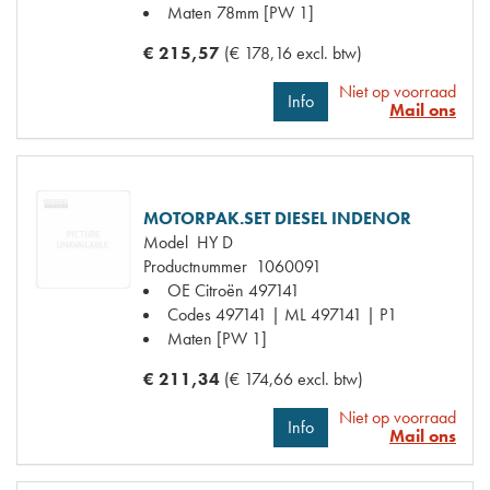
Maten
78mm [PW 1]
€ 215,57
(€ 178,16 excl. btw)
Niet op voorraad
Info
Mail ons
MOTORPAK.SET DIESEL INDENOR
Model
HY D
Productnummer
1060091
OE Citroën
497141
Codes
497141 | ML 497141 | P1
Maten
[PW 1]
€ 211,34
(€ 174,66 excl. btw)
Niet op voorraad
Info
Mail ons