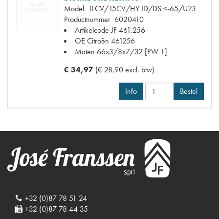
Model
11CV/15CV/HY ID/DS <-65/U23
Productnummer
6020410
Artikelcode JF
461.256
OE Citroën
461256
Maten
66x3/8x7/32 [PW 1]
€ 34,97
(€ 28,90 excl. btw)
Info
Bestel
+32 (0)87 78 51 24
+32 (0)87 78 44 35