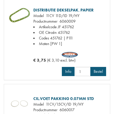
DISTRIBUTIE DEKSELPAK. PAPIER
Model
11CV 11D/ID 19/HY
Productnummer
6060009
Artikelcode JF
451762
OE Citroën
451762
Codes
451762 | P111
Maten
[PW 1]
€ 3,75
(€ 3,10 excl. btw)
Info
Bestel
CIL.VOET PAKKING 0.07MM STD
Model
11CV/15CV/ID 19/HY
Productnummer
6060017