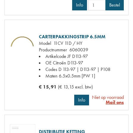
Info
Bestel
CARTERPAKKINGSTRIP 6.5MM
Model
11CV 11D / HY
Productnummer
6060039
Artikelcode JF
D113-97
OE Citroën
D113-97
Codes
D 113-97 | D113-97 | P108
Maten
6.5x0.5mm [PW 1]
€ 15,91
(€ 13,15 excl. btw)
Niet op voorraad
Info
Mail ons
DISTRIBUTIE KETTING