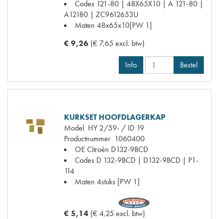
Codes
121-80 | 48X65X10 | A 121-80 |
A12180 | ZC9612653U
Maten
48x65x10[PW 1]
€ 9,26
(€ 7,65 excl. btw)
Info
Bestel
KURKSET HOOFDLAGERKAP
Model
HY 2/59- / ID 19
Productnummer
1060400
OE Citroën
D132-9BCD
Codes
D 132-9BCD | D132-9BCD | P1-
114
Maten
4stuks [PW 1]
€ 5,14
(€ 4,25 excl. btw)