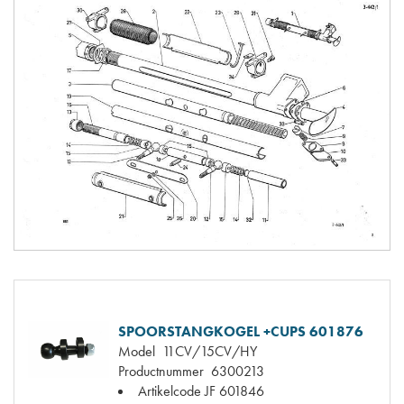
SPOORSTANGKOGEL +CUPS 601876
Model
11CV/15CV/HY
Productnummer
6300213
Artikelcode JF
601846