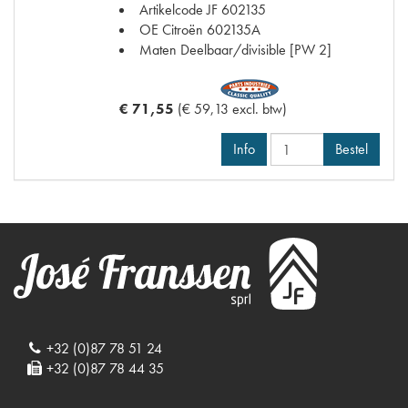
Artikelcode JF
602135
OE Citroën
602135A
Maten
Deelbaar/divisible [PW 2]
€ 71,55
(€ 59,13 excl. btw)
Info
Bestel
+32 (0)87 78 51 24
+32 (0)87 78 44 35