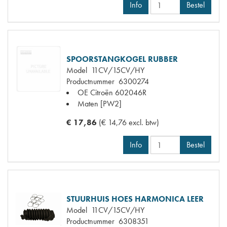
Info
Bestel
SPOORSTANGKOGEL RUBBER
Model
11CV/15CV/HY
Productnummer
6300274
OE Citroën
602046R
Maten
[PW2]
€ 17,86
(€ 14,76 excl. btw)
Info
Bestel
STUURHUIS HOES HARMONICA LEER
Model
11CV/15CV/HY
Productnummer
6308351