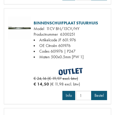
BINNENSCHUIFPLAAT STUURHUIS
Model
11CV BN/15CV/HY
Productnummer
6300251
Artikelcode JF
601.976
OE Citroën
601976
Codes
601976 | P247
Maten
500x0.5mm [PW 1]
€ 24,16 (€ 19,97 excl. btw)
€ 14,50
(€ 11,98 excl. btw)
Info
Bestel