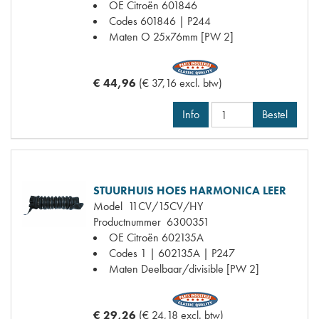
OE Citroën
601846
Codes
601846 | P244
Maten
O 25x76mm [PW 2]
€ 44,96
(€ 37,16 excl. btw)
Info
Bestel
STUURHUIS HOES HARMONICA LEER
Model
11CV/15CV/HY
Productnummer
6300351
OE Citroën
602135A
Codes
1 | 602135A | P247
Maten
Deelbaar/divisible [PW 2]
€ 29,26
(€ 24,18 excl. btw)