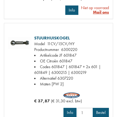
Niet op voorraad
Info
Mail ons
STUURHUISKOGEL
Model
11CV/15CV/HY
Productnummer
6300220
Artikelcode JF
601847
OE Citroën
601847
Codes
601847 | 601847 + 2x 601 |
601849 | 6300215 | 6300219
Alternatief
6307220
Maten
[PW 2]
€ 37,87
(€ 31,30 excl. btw)
Info
Bestel