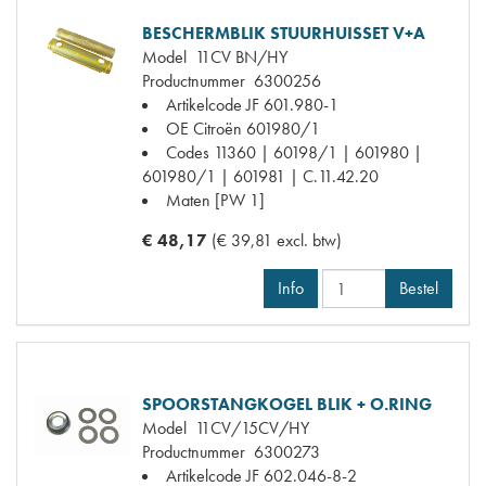
BESCHERMBLIK STUURHUISSET V+A
Model
11CV BN/HY
Productnummer
6300256
Artikelcode JF
601.980-1
OE Citroën
601980/1
Codes
11360 | 60198/1 | 601980 |
601980/1 | 601981 | C.11.42.20
Maten
[PW 1]
€ 48,17
(€ 39,81 excl. btw)
Info
Bestel
SPOORSTANGKOGEL BLIK + O.RING
Model
11CV/15CV/HY
Productnummer
6300273
Artikelcode JF
602.046-8-2