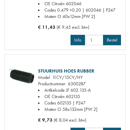
OE Citroën
602046
Codes
0.479 +0.20 | 602046 | P247
Maten
O 40x12mm [PW 2]
€ 11,43
(€ 9,45 excl. btw)
Info
Bestel
STUURHUIS HOES RUBBER
Model
11CV/15CV/HY
Productnummer
6300287
Artikelcode JF
602.135-A
OE Citroën
602135
Codes
602135 | P247
Maten
O 58x132mm [PW 2]
€ 9,73
(€ 8,04 excl. btw)