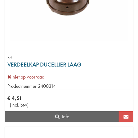
R4
VERDEELKAP DUCELLIER LAAG
niet op voorraad
Productnummer
2400314
€
4
,
51
(
incl. btw
)
Info