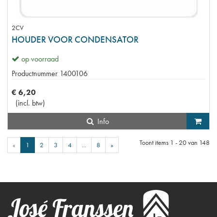
2CV
HOUDER VOOR CONDENSATOR
op voorraad
Productnummer
1400106
€
6
,
20
(
incl. btw
)
Info
Toont items
1 - 20
van
148
«
1
2
3
4
...
8
»