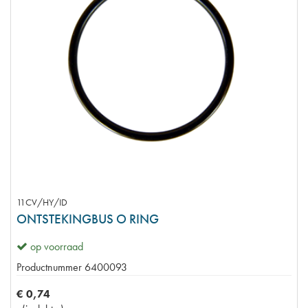
11CV/HY/ID
ONTSTEKINGBUS O RING
op voorraad
Productnummer
6400093
€
0
,
74