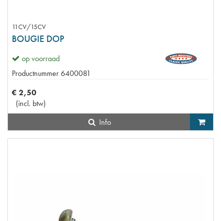
11CV/15CV
BOUGIE DOP
op voorraad
Productnummer
6400081
€
2
,
50
(
incl. btw
)
Info