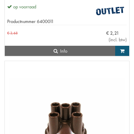
op voorraad
Productnummer
6400011
€
2
,
21
€
3
,
68
(
incl. btw
)
Info