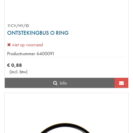
11CV/HY/ID
ONTSTEKINGBUS O RING
niet op voorraad
Productnummer
6400091
€
0
,
88
(
incl. btw
)
Info