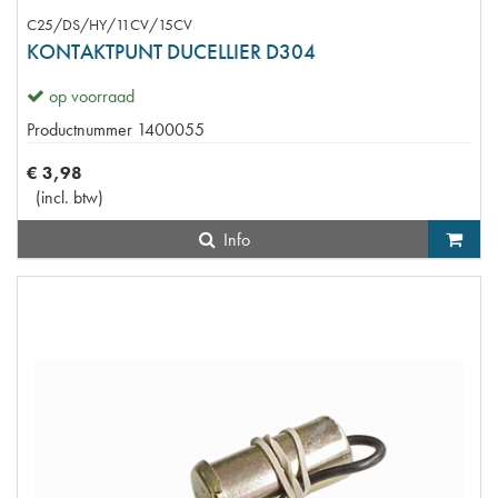
C25/DS/HY/11CV/15CV
KONTAKTPUNT DUCELLIER D304
op voorraad
Productnummer
1400055
€
3
,
98
(
incl. btw
)
Info