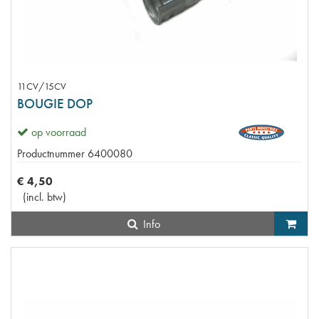
11CV/15CV
BOUGIE DOP
op voorraad
Productnummer
6400080
€
4
,
50
(
incl. btw
)
Info