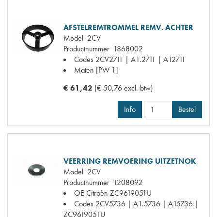
AFSTELREMTROMMEL REMV. ACHTER
Model
2CV
Productnummer
1868002
Codes
2CV2711 | A1.2711 | A12711
Maten
[PW 1]
€ 61,42
(€ 50,76 excl. btw)
Info
Bestel
VEERRING REMVOERING UITZETNOK
Model
2CV
Productnummer
1208092
OE Citroën
ZC9619051U
Codes
2CV5736 | A1.5736 | A15736 |
ZC9619051U