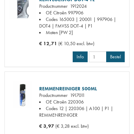
Productnummer
1912024
OE Citroën
997906
Codes
165003 | 20001 | 997906 |
DOT4 | FMVSS DOT-4 | P1
Maten
[PW 2]
€ 12,71
(€ 10,50 excl. btw)
Info
Bestel
REMMENREINIGER 500ML
Productnummer
1917011
OE Citroën
220306
Codes
12 | 220306 | A100 | P1 |
REMMENREINIGER
€ 3,97
(€ 3,28 excl. btw)