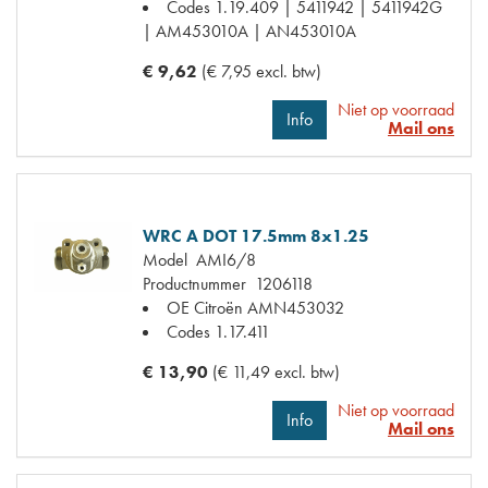
Codes
1.19.409 | 5411942 | 5411942G
| AM453010A | AN453010A
€ 9,62
(€ 7,95 excl. btw)
Niet op voorraad
Info
Mail ons
WRC A DOT 17.5mm 8x1.25
Model
AMI6/8
Productnummer
1206118
OE Citroën
AMN453032
Codes
1.17.411
€ 13,90
(€ 11,49 excl. btw)
Niet op voorraad
Info
Mail ons