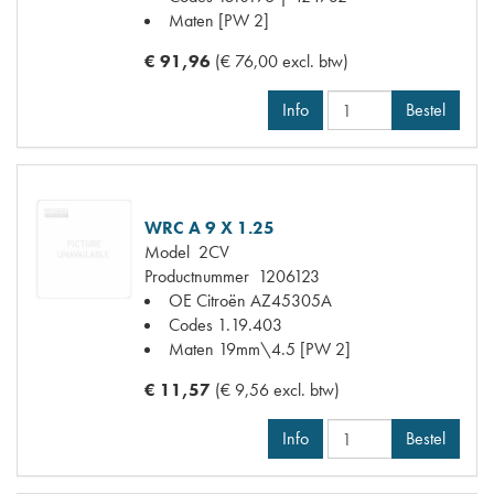
Maten
[PW 2]
€ 91,96
(€ 76,00 excl. btw)
Info
Bestel
WRC A 9 X 1.25
Model
2CV
Productnummer
1206123
OE Citroën
AZ45305A
Codes
1.19.403
Maten
19mm\4.5 [PW 2]
€ 11,57
(€ 9,56 excl. btw)
Info
Bestel