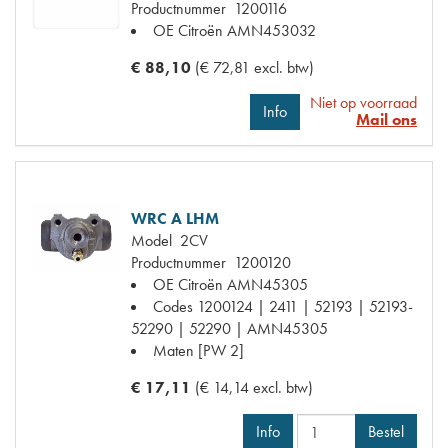
Productnummer
1200116
OE Citroën
AMN453032
€ 88,10
(€ 72,81 excl. btw)
Niet op voorraad
Info
Mail ons
WRC A LHM
Model
2CV
Productnummer
1200120
OE Citroën
AMN45305
Codes
1200124 | 2411 | 52193 | 52193-
52290 | 52290 | AMN45305
Maten
[PW 2]
€ 17,11
(€ 14,14 excl. btw)
Info
Bestel