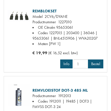
REMBLOKSET
Model
2CV6/DYANE
Productnummer
1227010
OE Citroën
95653061
Codes
1227015 | 203400 | 36046 |
95653061 | BNL4515906 | WVA20207
Maten
[PW 1]
€ 19,99
(€ 16,52 excl. btw)
Info
Bestel
REMVLOEISTOF DOT-3 485 ML
Productnummer
1912013
Codes
1912011 | 19485 | DOT3 |
FMVSS DOT-3 24