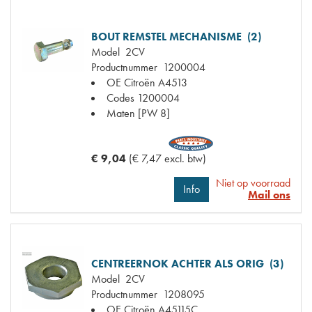
BOUT REMSTEL MECHANISME (2)
Model
2CV
Productnummer
1200004
OE Citroën
A4513
Codes
1200004
Maten
[PW 8]
€ 9,04
(€ 7,47 excl. btw)
Niet op voorraad
Info
Mail ons
CENTREERNOK ACHTER ALS ORIG (3)
Model
2CV
Productnummer
1208095
OE Citroën
A45115C