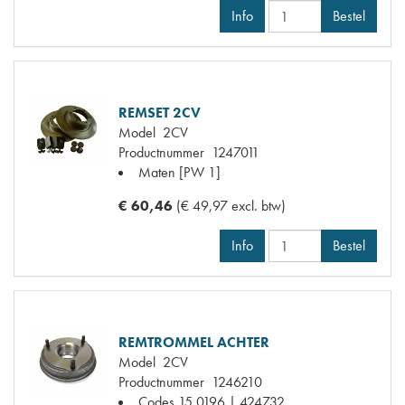
Info
Bestel
REMSET 2CV
Model
2CV
Productnummer
1247011
Maten
[PW 1]
€ 60,46
(€ 49,97 excl. btw)
Info
Bestel
REMTROMMEL ACHTER
Model
2CV
Productnummer
1246210
Codes
15.0196 | 424732