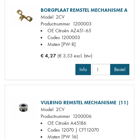
BORGPLAAT REMSTEL MECHANISME A
Model
2CV
Productnummer
1200003
OE Citroën
AZ451-65
Codes
1200003
Maten
[PW 8]
€ 4,27
(€ 3,53 excl. btw)
Info
Bestel
VULRING REMSTEL MECHANISME (11)
Model
2CV
Productnummer
1200006
OE Citroën
A45186
Codes
12070 | CFT12070
Maten
[PW 16]