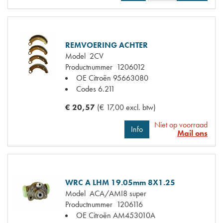
REMVOERING ACHTER
Model
2CV
Productnummer
1206012
OE Citroën
95663080
Codes
6.211
€ 20,57
(€ 17,00 excl. btw)
Niet op voorraad
Info
Mail ons
WRC A LHM 19.05mm 8X1.25
Model
ACA/AMI8 super
Productnummer
1206116
OE Citroën
AM453010A