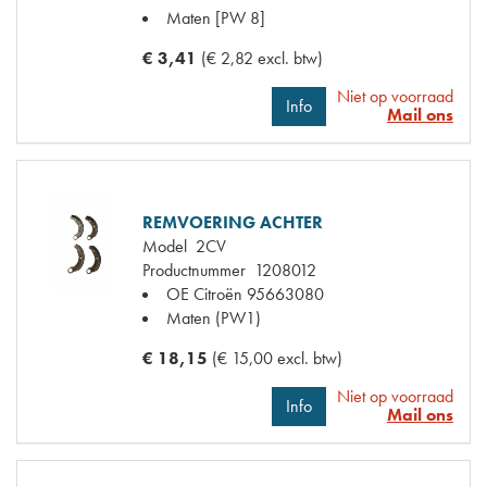
Maten
[PW 8]
€ 3,41
(€ 2,82 excl. btw)
Niet op voorraad
Info
Mail ons
REMVOERING ACHTER
Model
2CV
Productnummer
1208012
OE Citroën
95663080
Maten
(PW1)
€ 18,15
(€ 15,00 excl. btw)
Niet op voorraad
Info
Mail ons