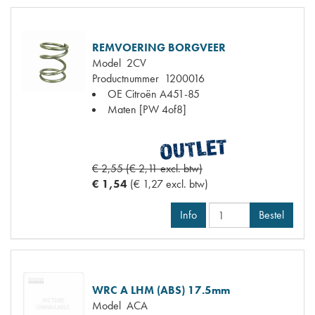
REMVOERING BORGVEER
Model
2CV
Productnummer
1200016
OE Citroën
A451-85
Maten
[PW 4of8]
€ 2,55 (€ 2,11 excl. btw)
€ 1,54
(€ 1,27 excl. btw)
Info
Bestel
WRC A LHM (ABS) 17.5mm
Model
ACA