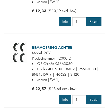
Maten
[PW 1]
€ 12,33
(€ 10,19 excl. btw)
Info
Bestel
REMVOERING ACHTER
Model
2CV
Productnummer
1200012
OE Citroën
95663080
Codes
4005.00 | 8402 | 95663080 |
BNL4515919 | H6622 | S 120
Maten
[PW 1]
€ 22,57
(€ 18,65 excl. btw)
Info
Bestel