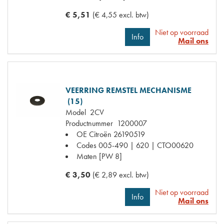
€ 5,51
(€ 4,55 excl. btw)
Niet op voorraad
Info
Mail ons
VEERRING REMSTEL MECHANISME
(15)
Model
2CV
Productnummer
1200007
OE Citroën
26190519
Codes
005-490 | 620 | CTO00620
Maten
[PW 8]
€ 3,50
(€ 2,89 excl. btw)
Niet op voorraad
Info
Mail ons