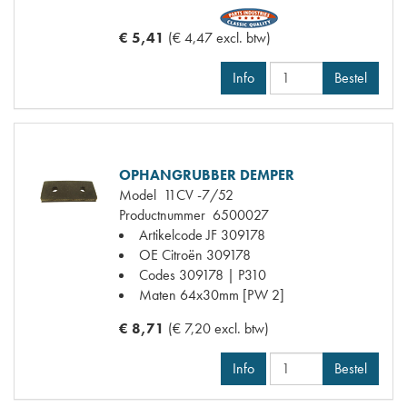
€ 5,41
(€ 4,47 excl. btw)
Info
Bestel
OPHANGRUBBER DEMPER
Model
11CV -7/52
Productnummer
6500027
Artikelcode JF
309178
OE Citroën
309178
Codes
309178 | P310
Maten
64x30mm [PW 2]
€ 8,71
(€ 7,20 excl. btw)
Info
Bestel