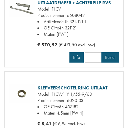
UITLAATDEMPER + ACHTERPIJP RVS
Model
11CV
Productnummer
6508043
Artikelcode JF
321.121-I
OE Citroën
321121
Maten
[PW1]
€ 570,52
(€ 471,50 excl. btw)
Info
Bestel
KLEPVEERSCHOTEL RING UITLAAT
Model
11CV/HY 1/55-9/63
Productnummer
6020133
OE Citroën
457182
Maten
4.5mm [PW 4]
€ 8,41
(€ 6,95 excl. btw)