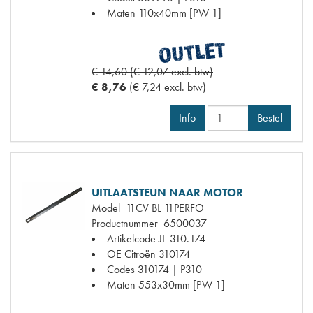
Maten
110x40mm [PW 1]
€ 14,60 (€ 12,07 excl. btw)
€ 8,76
(€ 7,24 excl. btw)
Info
Bestel
UITLAATSTEUN NAAR MOTOR
Model
11CV BL 11PERFO
Productnummer
6500037
Artikelcode JF
310.174
OE Citroën
310174
Codes
310174 | P310
Maten
553x30mm [PW 1]