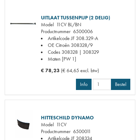
UITLAAT TUSSENPIJP (2 DELIG)
Model
11CV BL/BN
Productnummer
6500006
Artikelcode JF
308.329-A
OE Citroën
308328/9
Codes
308328 | 308329
Maten
[PW 1]
€ 78,23
(€ 64,65 excl. btw)
Info
Bestel
HITTESCHILD DYNAMO
Model
11CV
Productnummer
6500011
Artikelcode JF
308334