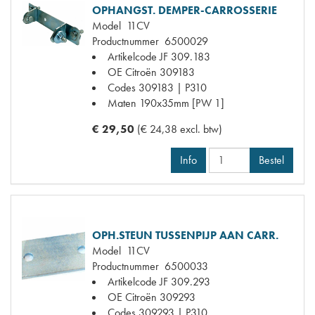
OPHANGST. DEMPER-CARROSSERIE
Model
11CV
Productnummer
6500029
Artikelcode JF
309.183
OE Citroën
309183
Codes
309183 | P310
Maten
190x35mm [PW 1]
€ 29,50
(€ 24,38 excl. btw)
Info
Bestel
OPH.STEUN TUSSENPIJP AAN CARR.
Model
11CV
Productnummer
6500033
Artikelcode JF
309.293
OE Citroën
309293
Codes
309293 | P310