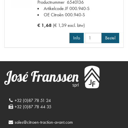
Productnummer
6540136
Artikelcode JF
000.940-S
OE Citroën
000.940-S
€ 1,68
(€ 1,39 excl. btw)
Info
Bestel
+32 (0)87 78 51 24
+32 (0)87 78 44 35
sales@citroen-traction-avant.com