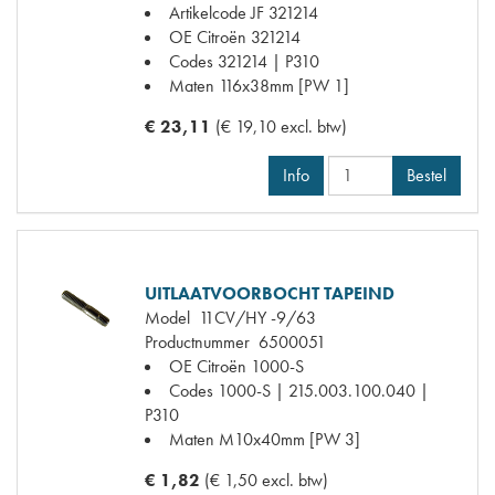
Artikelcode JF
321214
OE Citroën
321214
Codes
321214 | P310
Maten
116x38mm [PW 1]
€ 23,11
(€ 19,10 excl. btw)
Info
Bestel
UITLAATVOORBOCHT TAPEIND
Model
11CV/HY -9/63
Productnummer
6500051
OE Citroën
1000-S
Codes
1000-S | 215.003.100.040 |
P310
Maten
M10x40mm [PW 3]
€ 1,82
(€ 1,50 excl. btw)