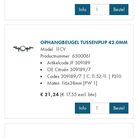
Info
Bestel
OPHANGBEUGEL TUSSENPIJP 42.0MM
Model
11CV
Productnummer
6500061
Artikelcode JF
309189
OE Citroën
309189/7
Codes
309189/7 | C.11.52.11 | P310
Maten
116x38mm [PW 1]
€ 21,24
(€ 17,55 excl. btw)
Info
Bestel