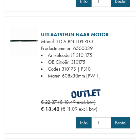
Info
Bestel
UITLAATSTEUN NAAR MOTOR
Model
11CV BN 11PERFO
Productnummer
6500039
Artikelcode JF
310.175
OE Citroën
310175
Codes
310175 | P310
Maten
608x30mm [PW 1]
€ 22,37 (€ 18,49 excl. btw)
€ 13,42
(€ 11,09 excl. btw)
Info
Bestel