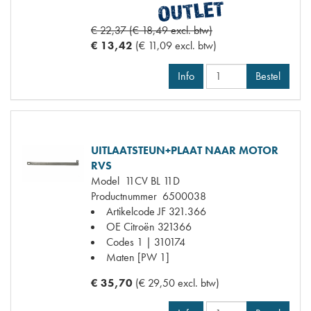
€ 22,37 (€ 18,49 excl. btw)
€ 13,42
(€ 11,09 excl. btw)
Info
Bestel
UITLAATSTEUN+PLAAT NAAR MOTOR
RVS
Model
11CV BL 11D
Productnummer
6500038
Artikelcode JF
321.366
OE Citroën
321366
Codes
1 | 310174
Maten
[PW 1]
€ 35,70
(€ 29,50 excl. btw)