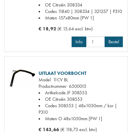
OE Citroën
308334
Codes
11840 | 308334 | 321257 | P310
Maten
157x80mm [PW 1]
€ 18,92
(€ 15,64 excl. btw)
Info
Bestel
UITLAAT VOORBOCHT
Model
11CV BL
Productnummer
6500015
Artikelcode JF
308553
OE Citroën
308553
Codes
308553 | 48x1050mm / kor |
P310
Maten
O 48x1050mm [PW 1]
€ 143,66
(€ 118,73 excl. btw)