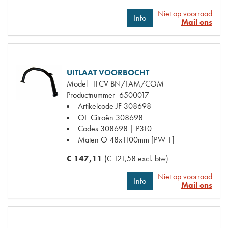
Niet op voorraad
Info
Mail ons
UITLAAT VOORBOCHT
Model
11CV BN/FAM/COM
Productnummer
6500017
Artikelcode JF
308698
OE Citroën
308698
Codes
308698 | P310
Maten
O 48x1100mm [PW 1]
€ 147,11
(€ 121,58 excl. btw)
Niet op voorraad
Info
Mail ons