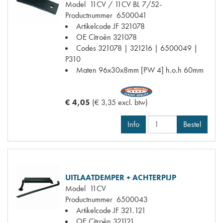
Model
11CV / 11CV BL 7/52-
Productnummer
6500041
Artikelcode JF
321078
OE Citroën
321078
Codes
321078 | 321216 | 6500049 |
P310
Maten
96x30x8mm [PW 4] h.o.h 60mm
€ 4,05
(€ 3,35 excl. btw)
Info
Bestel
UITLAATDEMPER + ACHTERPIJP
Model
11CV
Productnummer
6500043
Artikelcode JF
321.121
OE Citroën
321121