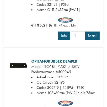
Codes
321121 | P310
Maten
O 11.5x55cm [PW 1]
€ 135,21
(€ 111,74 excl. btw)
Info
Bestel
OPHANGRUBBER DEMPER
Model
11CV BN 7/52- / 15CV
Productnummer
6500045
Artikelcode JF
321195
OE Citroën
321195
Codes
309219 | 321195 | P310
Maten
105x30mm [PW 2] h.o.h 75mm