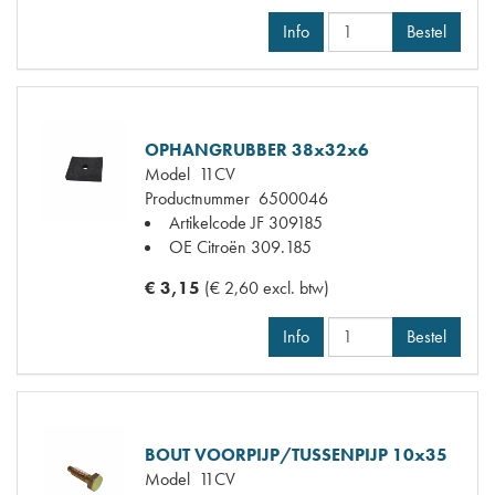
Info
Bestel
OPHANGRUBBER 38x32x6
Model
11CV
Productnummer
6500046
Artikelcode JF
309185
OE Citroën
309.185
€ 3,15
(€ 2,60 excl. btw)
Info
Bestel
BOUT VOORPIJP/TUSSENPIJP 10x35
Model
11CV