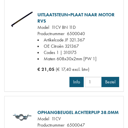
UITLAATSTEUN+PLAAT NAAR MOTOR
RVS
Model
11CV BN 11D
Productnummer
6500040
Artikelcode JF
321.367
OE Citroën
321367
Codes
1 | 310175
Maten
608x30x2mm [PW 1]
€ 21,05
(€ 17,40 excl. btw)
Info
Bestel
OPHANGBEUGEL ACHTERPIJP 38.0MM
Model
11CV
Productnummer
6500047