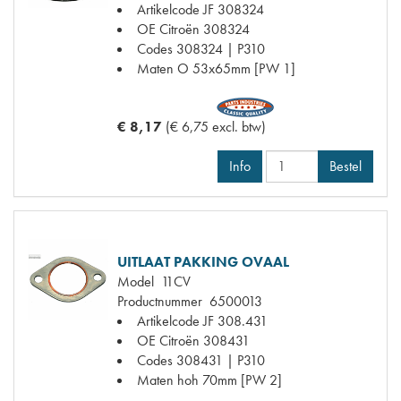
Artikelcode JF
308324
OE Citroën
308324
Codes
308324 | P310
Maten
O 53x65mm [PW 1]
€ 8,17
(€ 6,75 excl. btw)
Info
Bestel
UITLAAT PAKKING OVAAL
Model
11CV
Productnummer
6500013
Artikelcode JF
308.431
OE Citroën
308431
Codes
308431 | P310
Maten
hoh 70mm [PW 2]