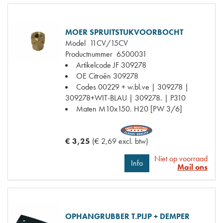
MOER SPRUITSTUKVOORBOCHT
Model
11CV/15CV
Productnummer
6500031
Artikelcode JF
309278
OE Citroën
309278
Codes
00229 + w.bl.ve | 309278 |
309278+WIT-BLAU | 309278. | P310
Maten
M10x150. H20 [PW 3/6]
€ 3,25
(€ 2,69 excl. btw)
Niet op voorraad
Info
Mail ons
OPHANGRUBBER T.PIJP + DEMPER