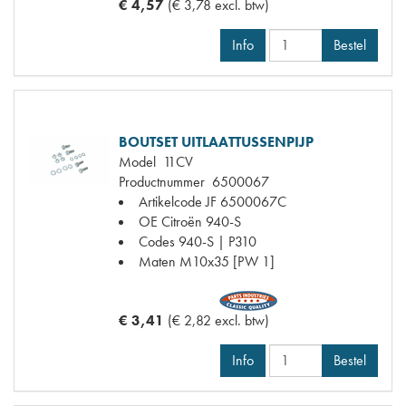
€ 4,57
(€ 3,78 excl. btw)
Info
Bestel
BOUTSET UITLAATTUSSENPIJP
Model
11CV
Productnummer
6500067
Artikelcode JF
6500067C
OE Citroën
940-S
Codes
940-S | P310
Maten
M10x35 [PW 1]
€ 3,41
(€ 2,82 excl. btw)
Info
Bestel