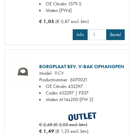
OE Citroën
1579-S
Maten
[PW4]
€ 1,05
(€ 0,87 excl. btw)
Info
Bestel
BORGPLAAT BEV. V-BAK OPHANGPEN
Model
11CV
Productnummer
6070021
OE Citroën
452297
Codes
452297 | P307
Maten
M14x200 [PW 2]
€ 2,48 (€ 2,05 excl. btw)
€ 1,49
(€ 1,23 excl. btw)