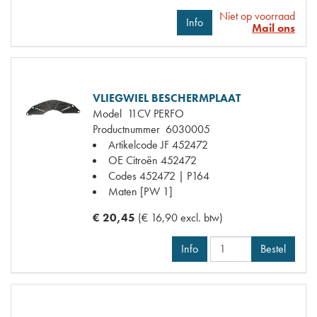
Niet op voorraad
Info
Mail ons
VLIEGWIEL BESCHERMPLAAT
Model
11CV PERFO
Productnummer
6030005
Artikelcode JF
452472
OE Citroën
452472
Codes
452472 | P164
Maten
[PW 1]
€ 20,45
(€ 16,90 excl. btw)
Info
Bestel