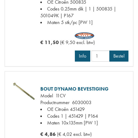
OE Citroën
500835
Codes
0.25mm dik | 1 | 500835 |
501049K | P167
Maten
5 stk/pc [PW 1]
€ 11,50
(€ 9,50 excl. btw)
Info
Bestel
BOUT DYNAMO BEVESTIGING
Model
11CV
Productnummer
6030003
OE Citroën
451429
Codes
1 | 451429 | P164
Maten
10x135mm [PW 1]
€ 4,86
(€ 4,02 excl. btw)