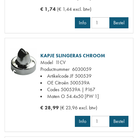
€ 1,74
(€ 1,44 excl. btw)
Info
Bestel
KAPJE SLINGERAS CHROOM
Model
11CV
Productnummer
6030059
Artikelcode JF
500539
OE Citroën
500539A
Codes
500539A | P167
Maten
O 54.4x50 [PW 1]
€ 28,99
(€ 23,96 excl. btw)
Info
Bestel