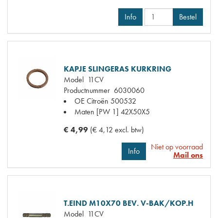
Info
Bestel
KAPJE SLINGERAS KURKRING
Model
11CV
Productnummer
6030060
OE Citroën
500532
Maten
[PW 1] 42X50X5
€ 4,99
(€ 4,12 excl. btw)
Niet op voorraad
Info
Mail ons
T.EIND M10X70 BEV. V-BAK/KOP.H
Model
11CV