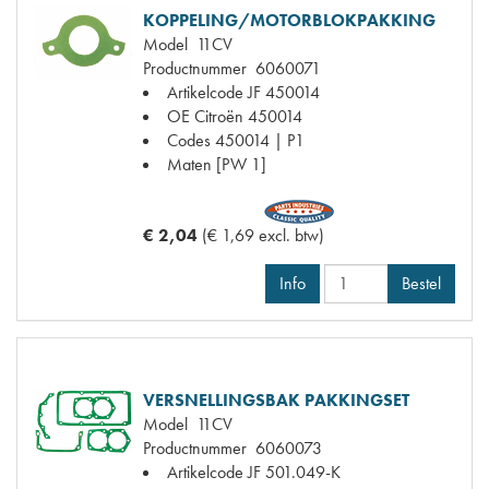
KOPPELING/MOTORBLOKPAKKING
Model
11CV
Productnummer
6060071
Artikelcode JF
450014
OE Citroën
450014
Codes
450014 | P1
Maten
[PW 1]
€ 2,04
(€ 1,69 excl. btw)
Info
Bestel
VERSNELLINGSBAK PAKKINGSET
Model
11CV
Productnummer
6060073
Artikelcode JF
501.049-K