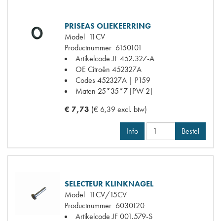
PRISEAS OLIEKEERRING
Model
11CV
Productnummer
6150101
Artikelcode JF
452.327-A
OE Citroën
452327A
Codes
452327A | P159
Maten
25*35*7 [PW 2]
€ 7,73
(€ 6,39 excl. btw)
Info
Bestel
SELECTEUR KLINKNAGEL
Model
11CV/15CV
Productnummer
6030120
Artikelcode JF
001.579-S