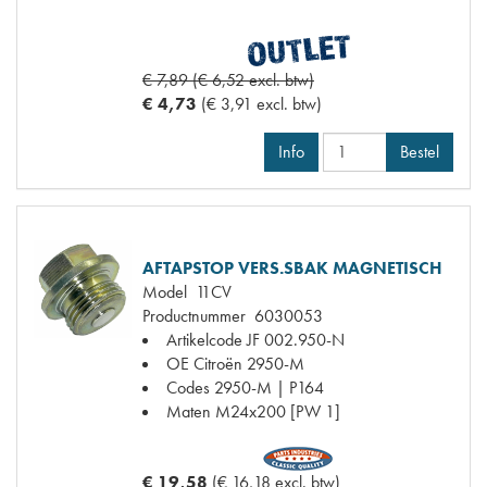
€ 7,89 (€ 6,52 excl. btw)
€ 4,73
(€ 3,91 excl. btw)
Info
Bestel
AFTAPSTOP VERS.SBAK MAGNETISCH
Model
11CV
Productnummer
6030053
Artikelcode JF
002.950-N
OE Citroën
2950-M
Codes
2950-M | P164
Maten
M24x200 [PW 1]
€ 19,58
(€ 16,18 excl. btw)