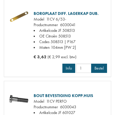
BORGPLAAT DIFF. LAGERKAP DUB.
Model
11CV 6/53-
Productnummer
6030041
Artikelcode JF
508513
OE Citroën
508513
Codes
508513 | P167
Maten
104mm [PW 2]
€ 3,62
(€ 2,99 excl. btw)
Info
Bestel
BOUT BEVESTIGING KOPP.HUIS
Model
11CV PERFO
Productnummer
6030043
Artikelcode JF
601027