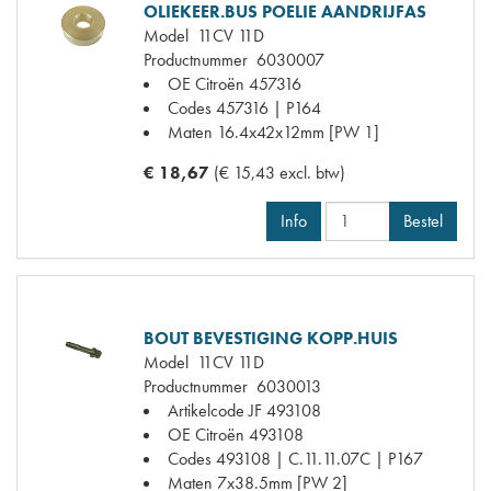
OLIEKEER.BUS POELIE AANDRIJFAS
Model
11CV 11D
Productnummer
6030007
OE Citroën
457316
Codes
457316 | P164
Maten
16.4x42x12mm [PW 1]
€ 18,67
(€ 15,43 excl. btw)
Info
Bestel
BOUT BEVESTIGING KOPP.HUIS
Model
11CV 11D
Productnummer
6030013
Artikelcode JF
493108
OE Citroën
493108
Codes
493108 | C.11.11.07C | P167
Maten
7x38.5mm [PW 2]