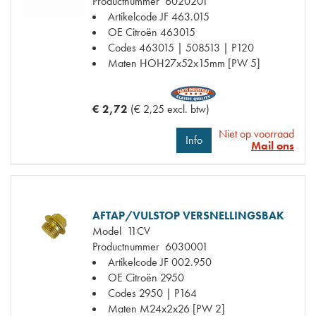
Productnummer
6020201
Artikelcode JF
463.015
OE Citroën
463015
Codes
463015 | 508513 | P120
Maten
HOH27x52x15mm [PW 5]
€ 2,72
(€ 2,25 excl. btw)
Niet op voorraad
Info
Mail ons
AFTAP/VULSTOP VERSNELLINGSBAK
Model
11CV
Productnummer
6030001
Artikelcode JF
002.950
OE Citroën
2950
Codes
2950 | P164
Maten
M24x2x26 [PW 2]