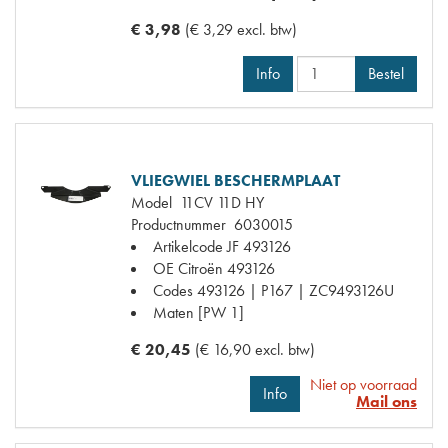
€ 3,98
(€ 3,29 excl. btw)
Info
Bestel
VLIEGWIEL BESCHERMPLAAT
Model
11CV 11D HY
Productnummer
6030015
Artikelcode JF
493126
OE Citroën
493126
Codes
493126 | P167 | ZC9493126U
Maten
[PW 1]
€ 20,45
(€ 16,90 excl. btw)
Niet op voorraad
Info
Mail ons