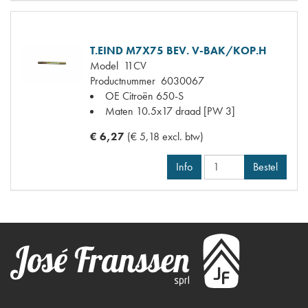
T.EIND M7X75 BEV. V-BAK/KOP.H
Model
11CV
Productnummer
6030067
OE Citroën
650-S
Maten
10.5x17 draad [PW 3]
€ 6,27
(€ 5,18 excl. btw)
Info
Bestel