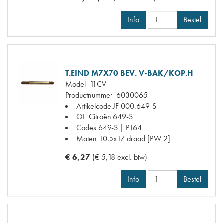
Info
Bestel
T.EIND M7X70 BEV. V-BAK/KOP.H
Model
11CV
Productnummer
6030065
Artikelcode JF
000.649-S
OE Citroën
649-S
Codes
649-S | P164
Maten
10.5x17 draad [PW 2]
€ 6,27
(€ 5,18 excl. btw)
Info
Bestel