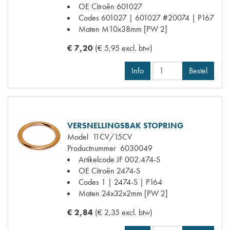
OE Citroën
601027
Codes
601027 | 601027 #20074 | P167
Maten
M10x38mm [PW 2]
€ 7,20
(€ 5,95 excl. btw)
Info
Bestel
VERSNELLINGSBAK STOPRING
Model
11CV/15CV
Productnummer
6030049
Artikelcode JF
002.474-S
OE Citroën
2474-S
Codes
1 | 2474-S | P164
Maten
24x32x2mm [PW 2]
€ 2,84
(€ 2,35 excl. btw)