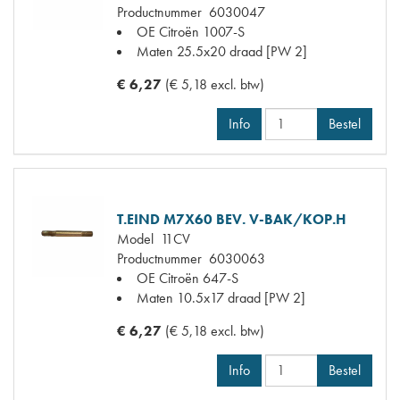
Productnummer
6030047
OE Citroën
1007-S
Maten
25.5x20 draad [PW 2]
€ 6,27
(€ 5,18 excl. btw)
Info
Bestel
T.EIND M7X60 BEV. V-BAK/KOP.H
Model
11CV
Productnummer
6030063
OE Citroën
647-S
Maten
10.5x17 draad [PW 2]
€ 6,27
(€ 5,18 excl. btw)
Info
Bestel