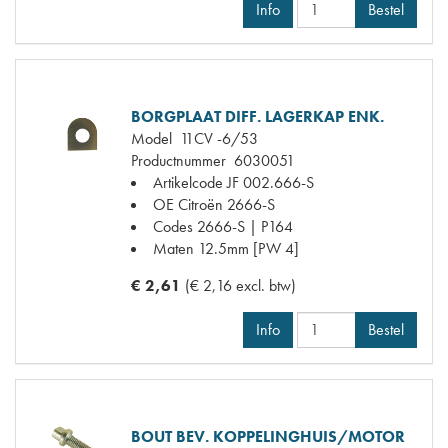
Info
Bestel
BORGPLAAT DIFF. LAGERKAP ENK.
Model
11CV -6/53
Productnummer
6030051
Artikelcode JF
002.666-S
OE Citroën
2666-S
Codes
2666-S | P164
Maten
12.5mm [PW 4]
€ 2,61
(€ 2,16 excl. btw)
Info
Bestel
BOUT BEV. KOPPELINGHUIS/MOTOR