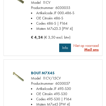
Model
11CV
Productnummer
6030055
Artikelcode JF
000.486-S
OE Citroën
486-S
Codes
486-S | P164
Maten
M7x25.5 [PW 4]
€ 4,24
(€ 3,50 excl. btw)
Niet op voorraad
Info
Mail ons
BOUT M7X45
Model
11CV/15CV
Productnummer
6030057
Artikelcode JF
495-S30
OE Citroën
495-S30
Codes
495-S30 | P164
Maten
M7x45 [PW 4]