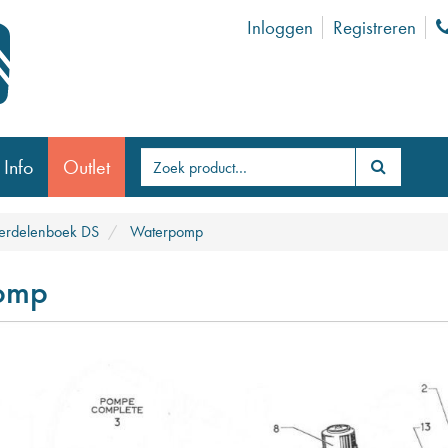
Inloggen
Registreren
 Info
Outlet
rdelenboek DS
Waterpomp
omp