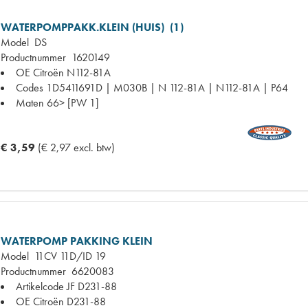
WATERPOMPPAKK.KLEIN (HUIS) (1)
Model
DS
Productnummer
1620149
OE Citroën
N112-81A
Codes
1D5411691D | M030B | N 112-81A | N112-81A | P64
Maten
66> [PW 1]
€ 3,59
(€ 2,97 excl. btw)
WATERPOMP PAKKING KLEIN
Model
11CV 11D/ID 19
Productnummer
6620083
Artikelcode JF
D231-88
OE Citroën
D231-88