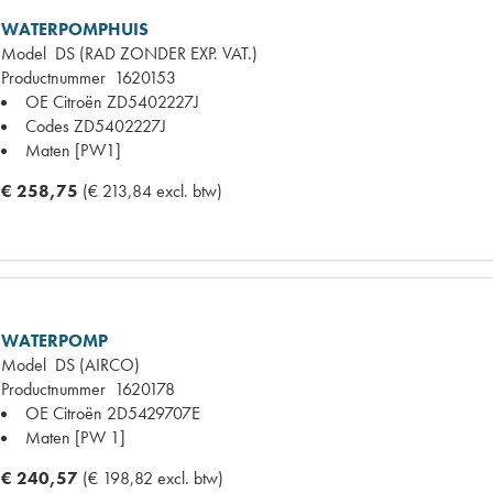
WATERPOMPHUIS
Model
DS (RAD ZONDER EXP. VAT.)
Productnummer
1620153
OE Citroën
ZD5402227J
Codes
ZD5402227J
Maten
[PW1]
€ 258,75
(€ 213,84 excl. btw)
WATERPOMP
Model
DS (AIRCO)
Productnummer
1620178
OE Citroën
2D5429707E
Maten
[PW 1]
€ 240,57
(€ 198,82 excl. btw)