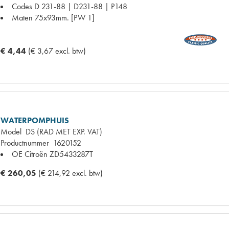
Codes
D 231-88 | D231-88 | P148
Maten
75x93mm. [PW 1]
€ 4,44
(€ 3,67 excl. btw)
WATERPOMPHUIS
Model
DS (RAD MET EXP. VAT)
Productnummer
1620152
OE Citroën
ZD5433287T
€ 260,05
(€ 214,92 excl. btw)