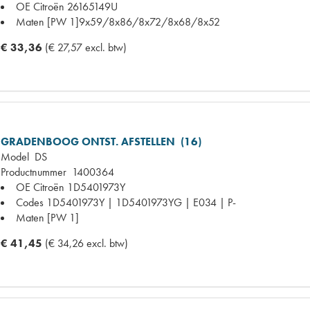
OE Citroën
26165149U
Maten
[PW 1]9x59/8x86/8x72/8x68/8x52
€ 33,36
(€ 27,57 excl. btw)
GRADENBOOG ONTST. AFSTELLEN (16)
Model
DS
Productnummer
1400364
OE Citroën
1D5401973Y
Codes
1D5401973Y | 1D5401973YG | E034 | P-
Maten
[PW 1]
€ 41,45
(€ 34,26 excl. btw)