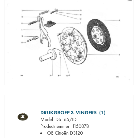
DRUKGROEP 3-VINGERS (1)
Model
DS -65/ID
Productnummer
1150078
OE Citroën
D3120