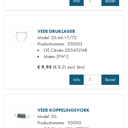
Info
Bestel
VEER DRUKLAGER
Model
DS 66->7/72
Productnummer
1150103
OE Citroën
2D5411216R
Maten
[PW1]
€ 9,93
(€ 8,21 excl. btw)
Info
Bestel
VEER KOPPELINGSVORK
Model
DS
Productnummer
1150110