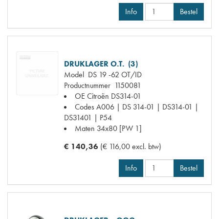
Info
Bestel
DRUKLAGER O.T. (3)
Model
DS 19 -62 OT/ID
Productnummer
1150081
OE Citroën
DS314-01
Codes
A006 | DS 314-01 | DS314-01 |
DS31401 | P54
Maten
34x80 [PW 1]
€ 140,36
(€ 116,00 excl. btw)
Info
Bestel