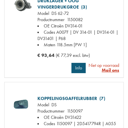
DRUKLAGER + OOG
VINGERDRUKGROE (3)
Model
DS 62-72
Productnummer
1150082
OE Citroën
DV314-01
Codes
A007F | DV 314-01 | DV314-01 |
DV31401 | P68
Maten
118.5mm [PW 1]
€ 93,64
(€ 77,39 excl. btw)
Niet op voorraad
Info
Mail ons
KOPPELINGSGAFFELRUBBER (7)
Model
DS
Productnummer
1150097
OE Citroën
DV31422
Codes
1150097 | 2D5417794R | A055