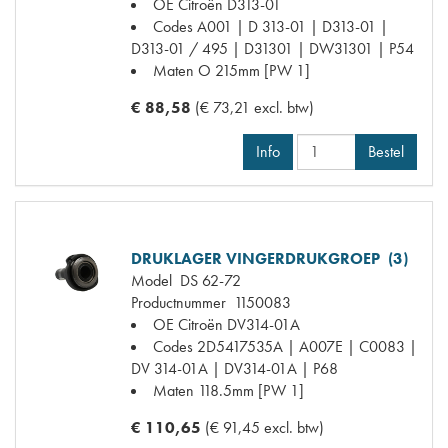
OE Citroën
D313-01
Codes
A001 | D 313-01 | D313-01 |
D313-01 / 495 | D31301 | DW31301 | P54
Maten
O 215mm [PW 1]
€ 88,58
(€ 73,21 excl. btw)
Info
Bestel
DRUKLAGER VINGERDRUKGROEP (3)
Model
DS 62-72
Productnummer
1150083
OE Citroën
DV314-01A
Codes
2D5417535A | A007E | C0083 |
DV 314-01A | DV314-01A | P68
Maten
118.5mm [PW 1]
€ 110,65
(€ 91,45 excl. btw)