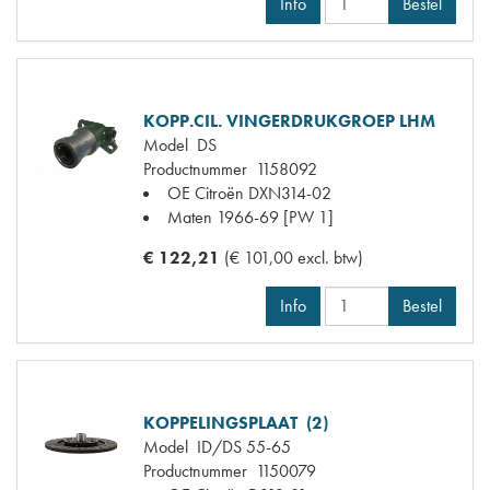
Info
Bestel
KOPP.CIL. VINGERDRUKGROEP LHM
Model
DS
Productnummer
1158092
OE Citroën
DXN314-02
Maten
1966-69 [PW 1]
€ 122,21
(€ 101,00 excl. btw)
Info
Bestel
KOPPELINGSPLAAT (2)
Model
ID/DS 55-65
Productnummer
1150079