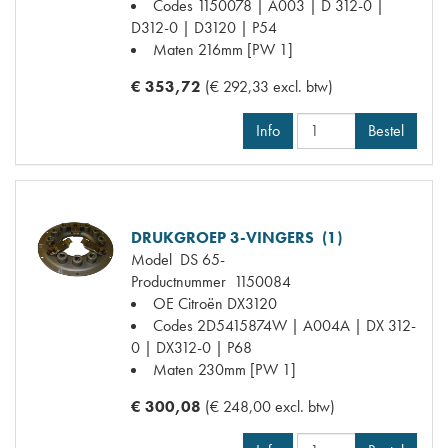
Codes
1150078 | A003 | D 312-0 |
D312-0 | D3120 | P54
Maten
216mm [PW 1]
€ 353,72
(€ 292,33 excl. btw)
Info
Bestel
DRUKGROEP 3-VINGERS (1)
Model
DS 65-
Productnummer
1150084
OE Citroën
DX3120
Codes
2D5415874W | A004A | DX 312-
0 | DX312-0 | P68
Maten
230mm [PW 1]
€ 300,08
(€ 248,00 excl. btw)