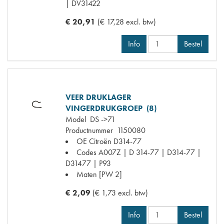
| DV31422
€ 20,91
(€ 17,28 excl. btw)
Info
Bestel
VEER DRUKLAGER
VINGERDRUKGROEP (8)
Model
DS ->71
Productnummer
1150080
OE Citroën
D314-77
Codes
A007Z | D 314-77 | D314-77 |
D31477 | P93
Maten
[PW 2]
€ 2,09
(€ 1,73 excl. btw)
Info
Bestel