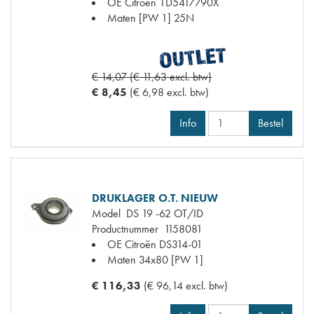
OE Citroën
1D5417790X
Maten
[PW 1] 25N
€ 14,07 (€ 11,63 excl. btw)
€ 8,45
(€ 6,98 excl. btw)
Info
Bestel
DRUKLAGER O.T. NIEUW
Model
DS 19 -62 OT/ID
Productnummer
1158081
OE Citroën
DS314-01
Maten
34x80 [PW 1]
€ 116,33
(€ 96,14 excl. btw)