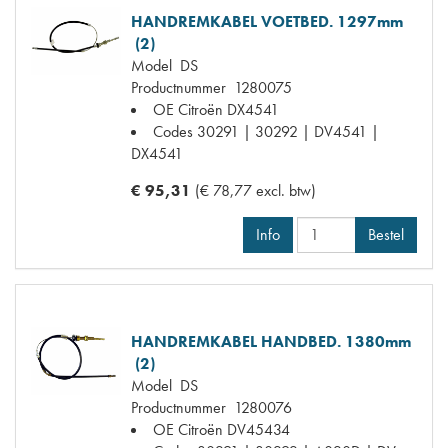
HANDREMKABEL VOETBED. 1297mm
(2)
Model
DS
Productnummer
1280075
OE Citroën
DX4541
Codes
30291 | 30292 | DV4541 |
DX4541
€ 95,31
(€ 78,77 excl. btw)
Info
Bestel
HANDREMKABEL HANDBED. 1380mm
(2)
Model
DS
Productnummer
1280076
OE Citroën
DV45434