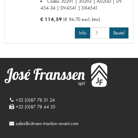
Codes
30291 | 30292 | A020D | DV
454-34 | DV4541 | DX4541
€ 114,59
(€ 94,70 excl. btw)
Info
Bestel
+32 (0)87 78 51 24
+32 (0)87 78 44 35
sales@citroen-traction-avant.com