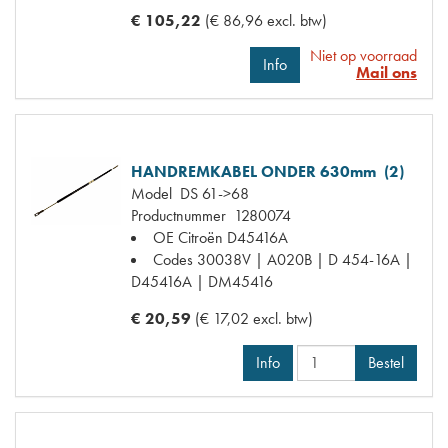
€ 105,22
(€ 86,96 excl. btw)
Niet op voorraad
Info
Mail ons
HANDREMKABEL ONDER 630mm (2)
Model
DS 61->68
Productnummer
1280074
OE Citroën
D45416A
Codes
30038V | A020B | D 454-16A |
D45416A | DM45416
€ 20,59
(€ 17,02 excl. btw)
Info
Bestel