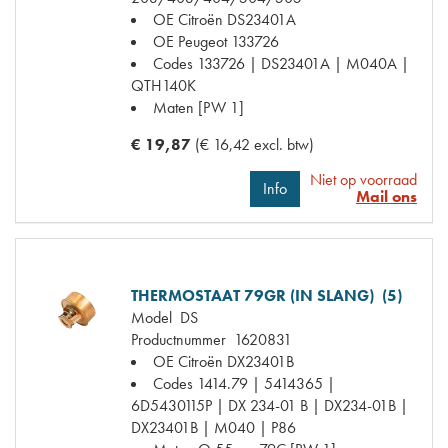
OE Citroën
DS23401A
OE Peugeot
133726
Codes
133726 | DS23401A | M040A |
QTH140K
Maten
[PW 1]
€ 19,87
(€ 16,42 excl. btw)
Niet op voorraad
Info
Mail ons
THERMOSTAAT 79GR (IN SLANG) (5)
Model
DS
Productnummer
1620831
OE Citroën
DX23401B
Codes
1414.79 | 5414365 |
6D5430115P | DX 234-01 B | DX234-01B |
DX23401B | M040 | P86