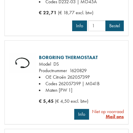
Codes
D232-03 | MO45A
€ 22,71
(€ 18,77 excl. btw)
Info
Bestel
BORGRING THERMOSTAAT
Model
DS
Productnummer
1620829
OE Citroën
26205739P
Codes
26205739P | M041B
Maten
[PW 1]
€ 5,45
(€ 4,50 excl. btw)
Niet op voorraad
Info
Mail ons