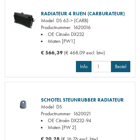
RADIATEUR 4 RIJEN (CARBURATEUR)
Model
DS 65-> (CARB)
Productnummer
1620016
OE Citroën
DX232
Maten
[PW1]
€ 566,39
(€ 468,09 excl. btw)
Info
Bestel
SCHOTEL STEUNRUBBER RADIATEUR
Model
DS
Productnummer
1620021
OE Citroën
DX232-94
Maten
[PW 2]
€ 20,28
(€ 16,76 excl. btw)