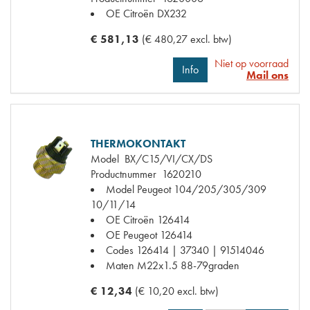
OE Citroën
DX232
€ 581,13
(€ 480,27 excl. btw)
Niet op voorraad
Info
Mail ons
THERMOKONTAKT
Model
BX/C15/VI/CX/DS
Productnummer
1620210
Model Peugeot
104/205/305/309
10/11/14
OE Citroën
126414
OE Peugeot
126414
Codes
126414 | 37340 | 91514046
Maten
M22x1.5 88-79graden
€ 12,34
(€ 10,20 excl. btw)