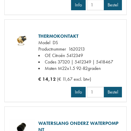
Info
Bestel
THERMOKONTAKT
Model
DS
Productnummer
1620213
OE Citroën
5412349
Codes
37320 | 5412349 | 5418467
Maten
M22x1.5 92-82graden
€ 14,12
(€ 11,67 excl. btw)
Info
Bestel
WATERSLANG ONDERZ WATERPOMP
NT