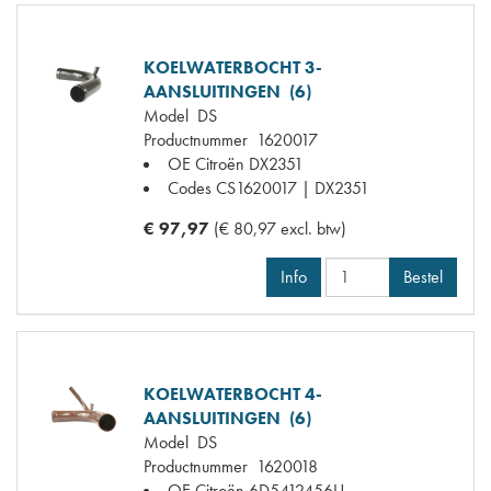
KOELWATERBOCHT 3-
AANSLUITINGEN (6)
Model
DS
Productnummer
1620017
OE Citroën
DX2351
Codes
CS1620017 | DX2351
€ 97,97
(€ 80,97 excl. btw)
Info
Bestel
KOELWATERBOCHT 4-
AANSLUITINGEN (6)
Model
DS
Productnummer
1620018
OE Citroën
6D5412456U