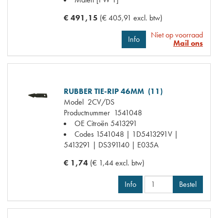
€ 491,15
(€ 405,91 excl. btw)
Niet op voorraad
Info
Mail ons
RUBBER TIE-RIP 46MM (11)
Model
2CV/DS
Productnummer
1541048
OE Citroën
5413291
Codes
1541048 | 1D5413291V |
5413291 | DS391140 | E035A
€ 1,74
(€ 1,44 excl. btw)
Info
Bestel