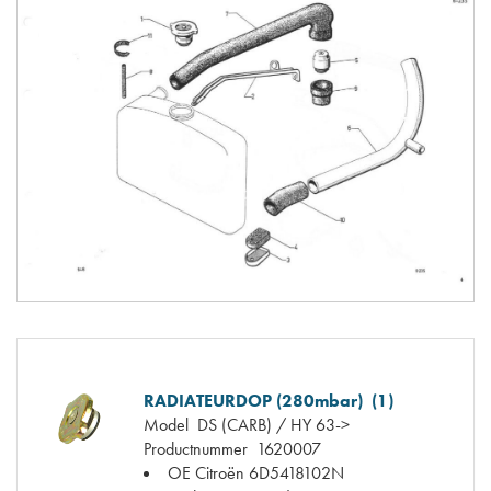
RADIATEURDOP (280mbar) (1)
Model
DS (CARB) / HY 63->
Productnummer
1620007
OE Citroën
6D5418102N