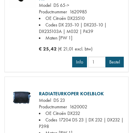
Model
DS 65->
Productnummer
1620985
OE Citroën
DX23510
Codes
DX 235-10 | DX235-10 |
DX235103A | M032 | P439
Maten
[PW 1]
€ 25,42
(€ 21,01 excl. btw)
Info
Bestel
RADIATEURKOPER KOELBLOK
Model
DS 23
Productnummer
1620002
OE Citroën
DX232
Codes
17204 DS 23 | DX 232 | DX232 |
P398
Maten
[PW 1]