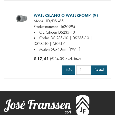
WATERSLANG O WATERPOMP (9)
Model
ID/DS -65
Productnummer
1620995
OE Citroën
DS235-10
Codes
DS 235-10 | DS235-10 |
DS23510 | M031Z
Maten
50x40mm [PW 1]
€ 17,41
(€ 14,39 excl. btw)
Info
Bestel