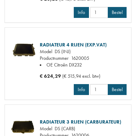
Info
Bestel
RADIATEUR 4 RIJEN (EXP.VAT)
Model
DS (INJ)
Productnummer
1620005
OE Citroën
DX232
€ 624,29
(€ 515,94 excl. btw)
Info
Bestel
RADIATEUR 3 RIJEN (CARBURATEUR)
Model
DS (CARB)
Productnummer
1620006