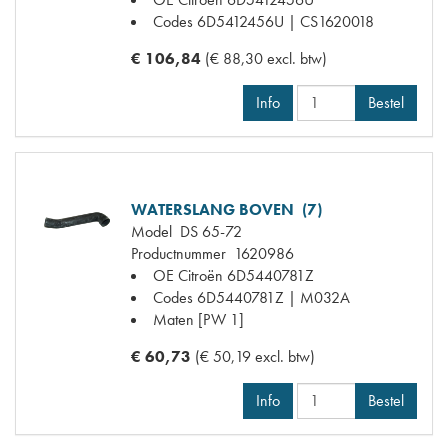
Codes
6D5412456U | CS1620018
€ 106,84
(€ 88,30 excl. btw)
Info
Bestel
WATERSLANG BOVEN (7)
Model
DS 65-72
Productnummer
1620986
OE Citroën
6D5440781Z
Codes
6D5440781Z | M032A
Maten
[PW 1]
€ 60,73
(€ 50,19 excl. btw)
Info
Bestel