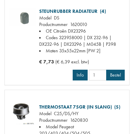
STEUNRUBBER RADIATEUR (4)
Model
DS
Productnummer
1620010
OE Citroën
DX23296
Codes
323958000 | DX 232-96 |
DX232-96 | DX23296 | M045B | P398
Maten
35x55x22mm [PW 2]
€ 7,73
(€ 6,39 excl. btw)
Info
Bestel
THERMOSTAAT 75GR (IN SLANG) (5)
Model
C25/DS/HY
Productnummer
1620830
Model Peugeot
203/403/404/504/505