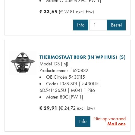
Maten
O 55mm 79C [PW 1]
€ 33,65
(€ 27,81 excl. btw)
Info
Bestel
THERMOSTAAT 80GR (IN WP HUIS) (5)
Model
DS (Inj)
Productnummer
1620832
OE Citroën
5430115
Codes
1378.80J | 5430115 |
6D5414365U | M041 | P86
Maten
80C [PW 1]
€ 29,91
(€ 24,72 excl. btw)
Niet op voorraad
Info
Mail ons