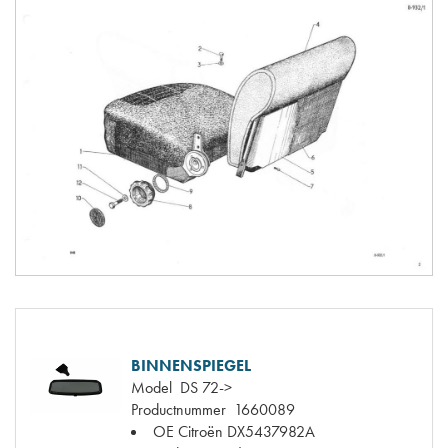
BINNENSPIEGEL
Model
DS 72->
Productnummer
1660089
OE Citroën
DX5437982A