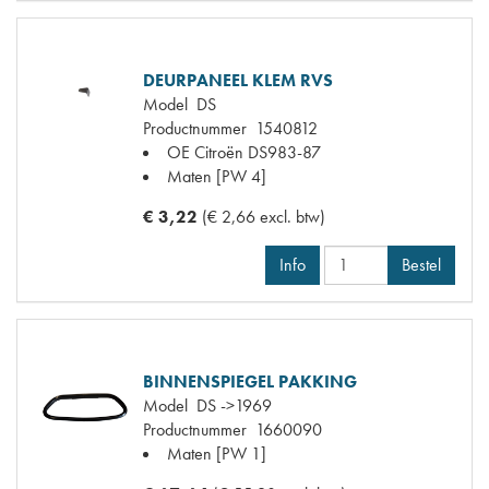
DEURPANEEL KLEM RVS
Model
DS
Productnummer
1540812
OE Citroën
DS983-87
Maten
[PW 4]
€ 3,22
(€ 2,66 excl. btw)
Info
Bestel
BINNENSPIEGEL PAKKING
Model
DS ->1969
Productnummer
1660090
Maten
[PW 1]