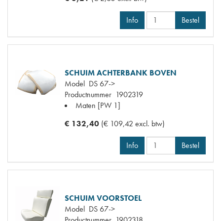
Info
Bestel
SCHUIM ACHTERBANK BOVEN
Model
DS 67->
Productnummer
1902319
Maten
[PW 1]
€ 132,40
(€ 109,42 excl. btw)
Info
Bestel
SCHUIM VOORSTOEL
Model
DS 67->
Productnummer
1902318