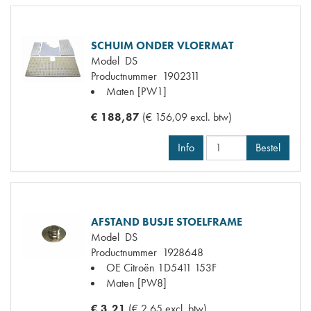
SCHUIM ONDER VLOERMAT
Model
DS
Productnummer
1902311
Maten
[PW1]
€ 188,87
(€ 156,09 excl. btw)
Info
Bestel
AFSTAND BUSJE STOELFRAME
Model
DS
Productnummer
1928648
OE Citroën
1D5411 153F
Maten
[PW8]
€ 3,21
(€ 2,65 excl. btw)