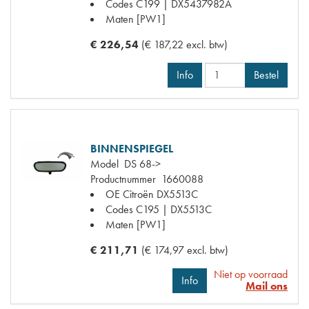
Codes
C199 | DX5437982A
Maten
[PW1]
€ 226,54
(€ 187,22 excl. btw)
Info
Bestel
BINNENSPIEGEL
Model
DS 68->
Productnummer
1660088
OE Citroën
DX5513C
Codes
C195 | DX5513C
Maten
[PW1]
€ 211,71
(€ 174,97 excl. btw)
Niet op voorraad
Info
Mail ons