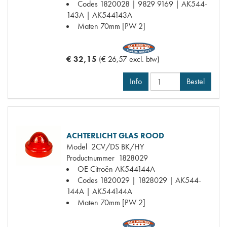
Codes
1820028 | 9829 9169 | AK544-
143A | AK544143A
Maten
70mm [PW 2]
€ 32,15
(€ 26,57 excl. btw)
Info
Bestel
ACHTERLICHT GLAS ROOD
Model
2CV/DS BK/HY
Productnummer
1828029
OE Citroën
AK544144A
Codes
1820029 | 1828029 | AK544-
144A | AK544144A
Maten
70mm [PW 2]