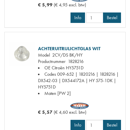
€ 5,99
(€ 4,95 excl. btw)
Info
Bestel
ACHTERUITRIJLICHTGLAS WIT
Model
2CV/DS BK/HY
Productnummer
1828216
OE Citroën
HY5751D
Codes
009-652 | 1820216 | 1828216 |
DX542-03 | DX544172A | HY 575-1DK |
HY5751D
Maten
[PW 2]
€ 5,57
(€ 4,60 excl. btw)
Info
Bestel