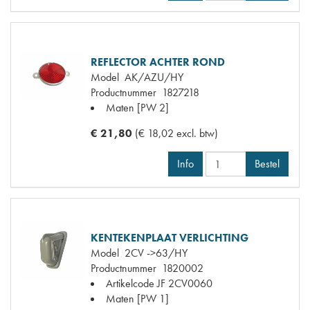
REFLECTOR ACHTER ROND
Model
AK/AZU/HY
Productnummer
1827218
Maten
[PW 2]
€ 21,80
(€ 18,02 excl. btw)
Info
Bestel
KENTEKENPLAAT VERLICHTING
Model
2CV ->63/HY
Productnummer
1820002
Artikelcode JF
2CV0060
Maten
[PW 1]