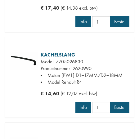
€ 17,40
(€ 14,38 excl. btw)
Info
Bestel
KACHELSLANG
Model
7705026830
Productnummer
2620990
Maten
[PW1] D1=17MM/D2=18MM
Model Renault
R4
€ 14,60
(€ 12,07 excl. btw)
Info
Bestel