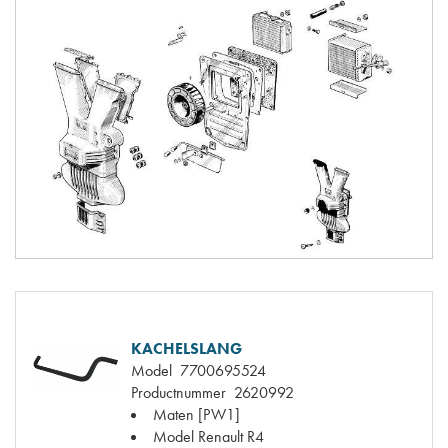
KACHELSLANG
Model
7700695524
Productnummer
2620992
Maten
[PW1]
Model Renault
R4