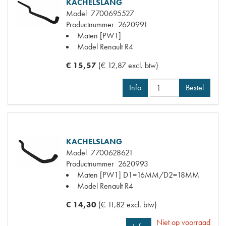
KACHELSLANG
Model
7700695527
Productnummer
2620991
Maten
[PW1]
Model Renault
R4
€ 15,57
(€ 12,87 excl. btw)
Info
Bestel
KACHELSLANG
Model
7700628621
Productnummer
2620993
Maten
[PW1] D1=16MM/D2=18MM
Model Renault
R4
€ 14,30
(€ 11,82 excl. btw)
Niet op voorraad