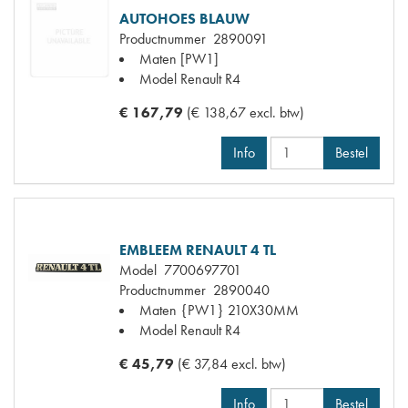
AUTOHOES BLAUW
Productnummer
2890091
Maten
[PW1]
Model Renault
R4
€ 167,79
(€ 138,67 excl. btw)
Info
Bestel
EMBLEEM RENAULT 4 TL
Model
7700697701
Productnummer
2890040
Maten
{PW1} 210X30MM
Model Renault
R4
€ 45,79
(€ 37,84 excl. btw)
Info
Bestel