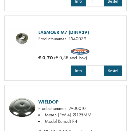
Info
Bestel
LASMOER M7 (DIN929)
Productnummer
1540039
€ 0,70
(€ 0,58 excl. btw)
Info
Bestel
WIELDOP
Productnummer
2900010
Maten
[PW 4] Ø195MM
Model Renault
R4