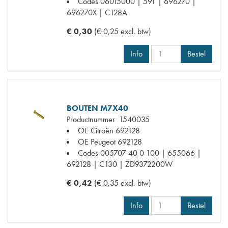
Codes
06015000 | 591 | 696270 |
696270X | C128A
€ 0,30
(€ 0,25 excl. btw)
Info
Bestel
BOUTEN M7X40
Productnummer
1540035
OE Citroën
692128
OE Peugeot
692128
Codes
005707 40 0 100 | 655066 |
692128 | C130 | ZD9372200W
€ 0,42
(€ 0,35 excl. btw)
Info
Bestel