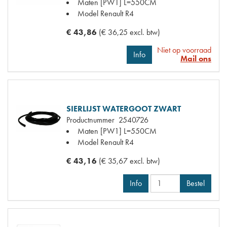
Maten
[PW1] L=550CM
Model Renault
R4
€ 43,86
(€ 36,25 excl. btw)
Niet op voorraad
Info
Mail ons
SIERLIJST WATERGOOT ZWART
Productnummer
2540726
Maten
[PW1] L=550CM
Model Renault
R4
€ 43,16
(€ 35,67 excl. btw)
Info
Bestel