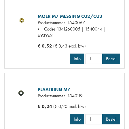
MOER M7 MESSING CU2/CU3
Productnummer
1540067
Codes
1341260005 | 1540044 |
693962
€ 0,52
(€ 0,43 excl. btw)
Info
Bestel
PLAATRING M7
Productnummer
1540119
€ 0,24
(€ 0,20 excl. btw)
Info
Bestel