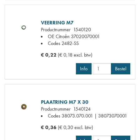
VEERRING M7
Productnummer
1540120
OE Citroën
37020070001
Codes
2482-SS
€ 0,22
(€ 0,18 excl. btw)
Info
Bestel
PLAATRING M7 X 30
Productnummer
1540124
Codes
38073.070.001 | 38073070001
€ 0,36
(€ 0,30 excl. btw)