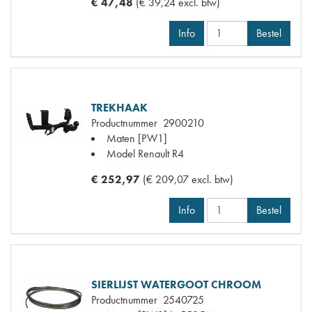
€ 47,48
(€ 39,24 excl. btw)
Info
Bestel
TREKHAAK
Productnummer
2900210
Maten
[PW1]
Model Renault
R4
€ 252,97
(€ 209,07 excl. btw)
Info
Bestel
SIERLIJST WATERGOOT CHROOM
Productnummer
2540725