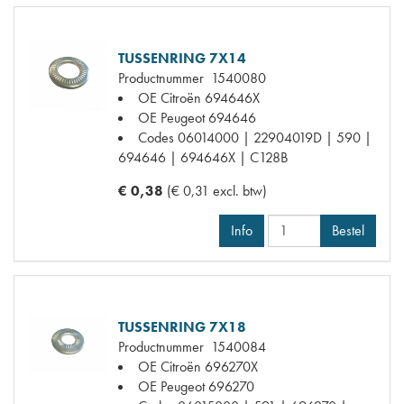
TUSSENRING 7X14
Productnummer
1540080
OE Citroën
694646X
OE Peugeot
694646
Codes
06014000 | 22904019D | 590 |
694646 | 694646X | C128B
€ 0,38
(€ 0,31 excl. btw)
Info
Bestel
TUSSENRING 7X18
Productnummer
1540084
OE Citroën
696270X
OE Peugeot
696270