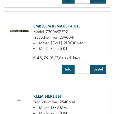
EMBLEEM RENAULT 4 GTL
Model
7700697702
Productnummer
2890041
Maten
{PW1} 210X30MM
Model Renault
R4
€ 45,79
(€ 37,84 excl. btw)
Info
Bestel
KLEM SIERLIJST
Productnummer
2540604
Maten
18X9 MM
Model Renault
R4