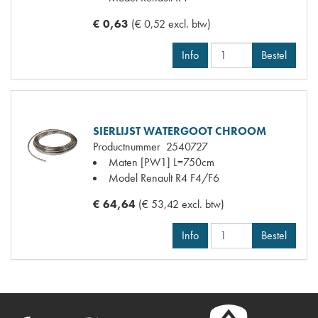
€ 0,63
(€ 0,52 excl. btw)
Info
Bestel
SIERLIJST WATERGOOT CHROOM
Productnummer
2540727
Maten
[PW1] L=750cm
Model Renault
R4 F4/F6
€ 64,64
(€ 53,42 excl. btw)
Info
Bestel