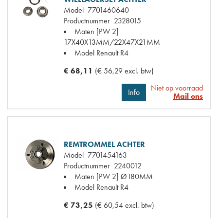
Model
7701460640
Productnummer
2328015
Maten
[PW 2]
17X40X13MM/22X47X21MM
Model Renault
R4
€ 68,11
(€ 56,29 excl. btw)
Niet op voorraad
Info
Mail ons
REMTROMMEL ACHTER
Model
7701454163
Productnummer
2240012
Maten
[PW 2] Ø180MM
Model Renault
R4
€ 73,25
(€ 60,54 excl. btw)