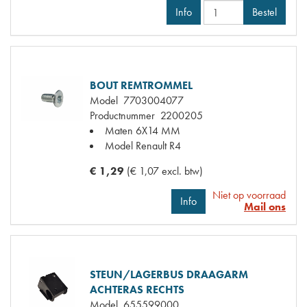
Info
Bestel
BOUT REMTROMMEL
Model
7703004077
Productnummer
2200205
Maten
6X14 MM
Model Renault
R4
€ 1,29
(€ 1,07 excl. btw)
Niet op voorraad
Info
Mail ons
STEUN/LAGERBUS DRAAGARM
ACHTERAS RECHTS
Model
655599000