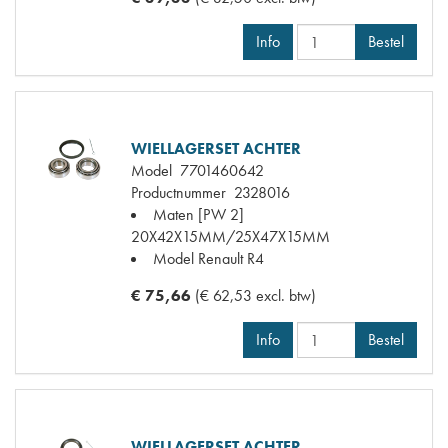
Info
Bestel
WIELLAGERSET ACHTER
Model
7701460642
Productnummer
2328016
Maten
[PW 2]
20X42X15MM/25X47X15MM
Model Renault
R4
€ 75,66
(€ 62,53 excl. btw)
Info
Bestel
WIELLAGERSET ACHTER