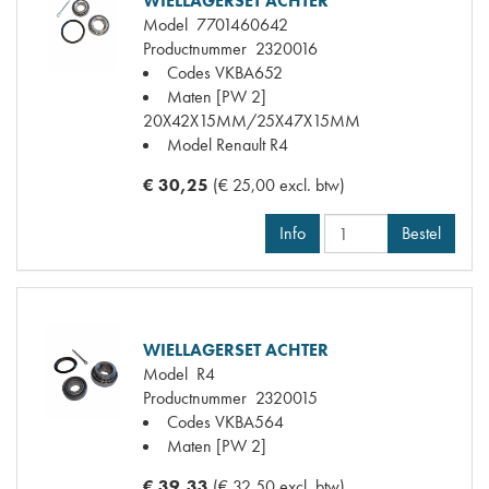
WIELLAGERSET ACHTER
Model
7701460642
Productnummer
2320016
Codes
VKBA652
Maten
[PW 2]
20X42X15MM/25X47X15MM
Model Renault
R4
€ 30,25
(€ 25,00 excl. btw)
Info
Bestel
WIELLAGERSET ACHTER
Model
R4
Productnummer
2320015
Codes
VKBA564
Maten
[PW 2]
€ 39,33
(€ 32,50 excl. btw)