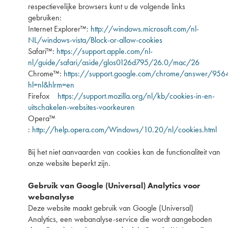
respectievelijke browsers kunt u de volgende links
gebruiken:
Internet Explorer™:
http://windows.microsoft.com/nl-
NL/windows-vista/Block-or-allow-cookies
Safari™:
https://support.apple.com/nl-
nl/guide/safari/aside/glos0126d795/26.0/mac/26
Chrome™:
https://support.google.com/chrome/answer/956
hl=nl&hlrm=en
Firefox
https://support.mozilla.org/nl/kb/cookies-in-en-
uitschakelen-websites-voorkeuren
Opera™
:
http://help.opera.com/Windows/10.20/nl/cookies.html
Bij het niet aanvaarden van cookies kan de functionaliteit van
onze website beperkt zijn.
Gebruik van Google (Universal) Analytics voor
webanalyse
Deze website maakt gebruik van Google (Universal)
Analytics, een webanalyse-service die wordt aangeboden