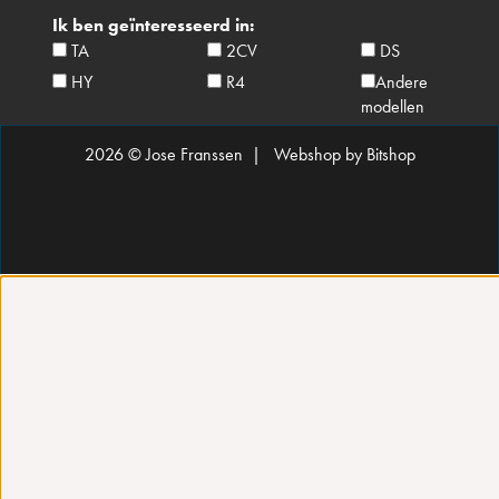
Ik ben geïnteresseerd in:
TA
2CV
DS
HY
R4
Andere
modellen
2026 © Jose Franssen |
Webshop by Bitshop