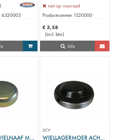
d
niet op voorraad
r
6320003
Productnummer
1320000
€
3
,
58
(
incl. btw
)
fo
Info
2CV
STOFDOP WIELNAAF METAAL
WIELLAGERMOER ACHTER