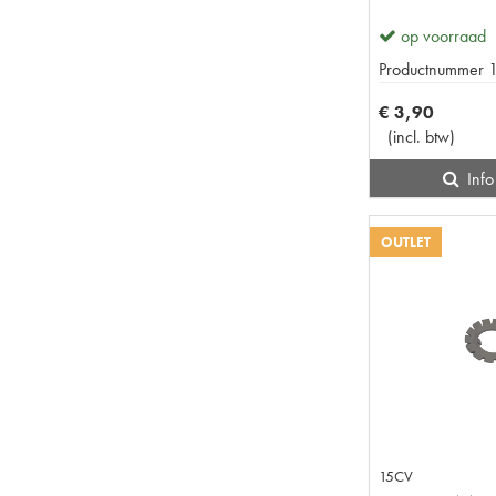
op voorraad
Productnummer
€
3
,
90
(
incl. btw
)
Info
OUTLET
15CV