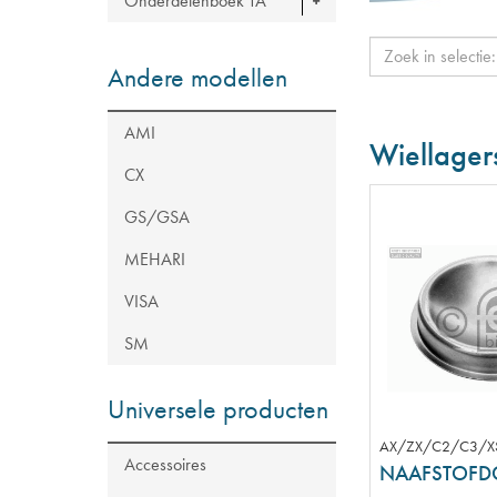
Onderdelenboek TA
Andere modellen
AMI
Wiellager
CX
GS/GSA
MEHARI
VISA
SM
Universele producten
AX/ZX/C2/C3/X
Accessoires
NAAFSTOFD