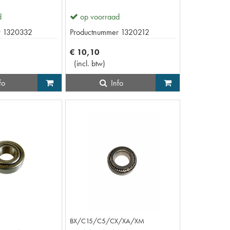
d
op voorraad
r
1320332
Productnummer
1320212
€
10
,
10
(
incl. btw
)
fo
Info
BX/C15/C5/CX/XA/XM