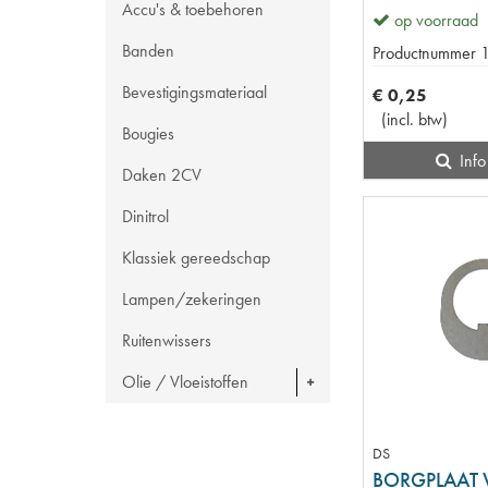
Accu's & toebehoren
op voorraad
Banden
Productnummer
Bevestigingsmateriaal
€
0
,
25
(
incl. btw
)
Bougies
Info
Daken 2CV
Dinitrol
Klassiek gereedschap
Lampen/zekeringen
Ruitenwissers
Olie / Vloeistoffen
DS