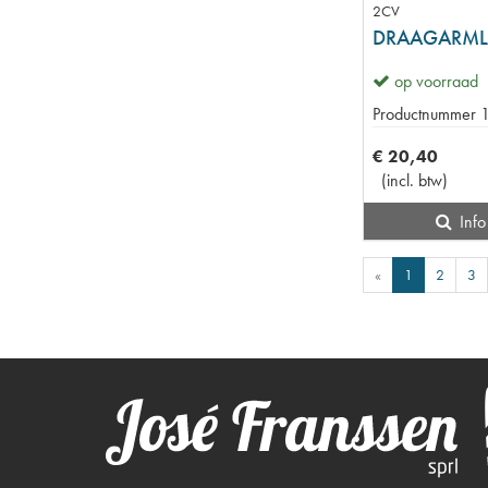
2CV
op voorraad
Productnummer
€
20
,
40
(
incl. btw
)
Info
«
1
2
3