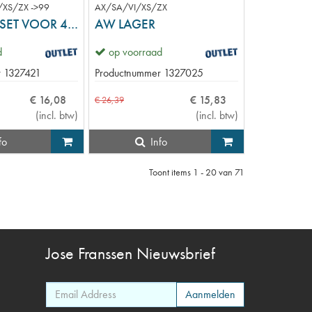
XS/ZX ->99
AX/SA/VI/XS/ZX
WIELLAGERSET VOOR 4WB
AW LAGER
d
op voorraad
r
1327421
Productnummer
1327025
€
16
,
08
€
15
,
83
€
26
,
39
(
incl. btw
)
(
incl. btw
)
fo
Info
Toont items
1 - 20
van
71
Jose Franssen
Nieuwsbrief