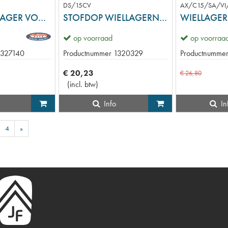
DS/15CV
AX/C15/SA/VI/
DRAAGARMLAGER VOOR/ACHTER
STOFDOP WIELLAGERNAAF METAAL
op voorraad
op voorraa
1327140
Productnummer
1320329
Productnumme
€
20
,
23
€
26
,
80
(
incl. btw
)
Info
In
4
»