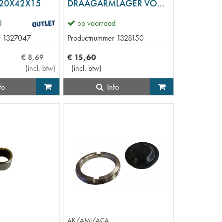
20X42X15
DRAAGARMLAGER VOOR+ACHTER
d
op voorraad
r
1327047
Productnummer
1328150
€
8
,
69
€
15
,
60
(
incl. btw
)
(
incl. btw
)
fo
Info
AK/AMI/ACA