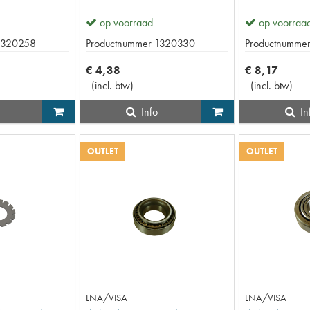
op voorraad
op voorraa
1320258
Productnummer
1320330
Productnumme
€
4
,
38
€
8
,
17
(
incl. btw
)
(
incl. btw
)
Info
In
OUTLET
OUTLET
LNA/VISA
LNA/VISA