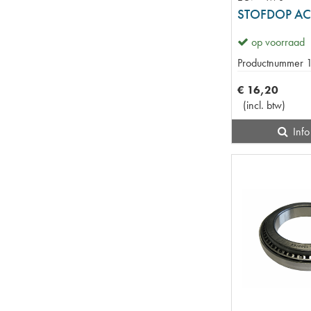
STOFDOP AC
op voorraad
Productnummer
€
16
,
20
(
incl. btw
)
Info