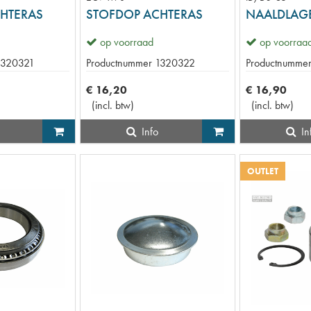
HTERAS
STOFDOP ACHTERAS
op voorraad
op voorraa
1320321
Productnummer
1320322
Productnumme
€
16
,
20
€
16
,
90
(
incl. btw
)
(
incl. btw
)
Info
In
OUTLET