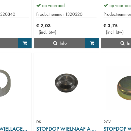
op voorraad
op voorraa
1320340
Productnummer
1320320
Productnumme
€
2
,
03
€
3
,
75
(
incl. btw
)
(
incl. btw
)
Info
In
DS
2CV
BORGPLAAT WIELLAGERMOER A
STOFDOP WIELNAAF A KUNSTST