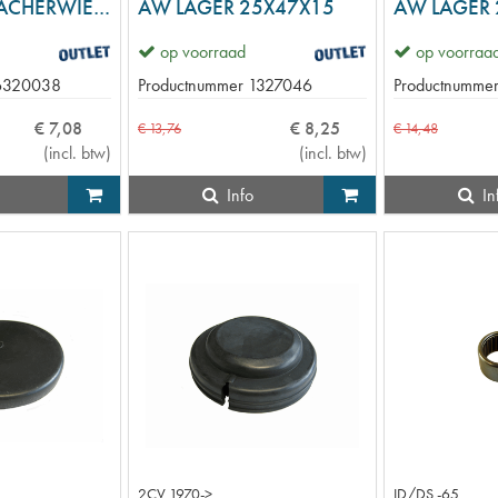
BORGPLAAT ACHERWIELLAGER MOER 15CV-H
AW LAGER 25X47X15
AW LAGER 
op voorraad
op voorraa
6320038
Productnummer
1327046
Productnumme
€
7
,
08
€
8
,
25
€
13
,
76
€
14
,
48
(
incl. btw
)
(
incl. btw
)
Info
In
2CV 1970->
ID/DS -65