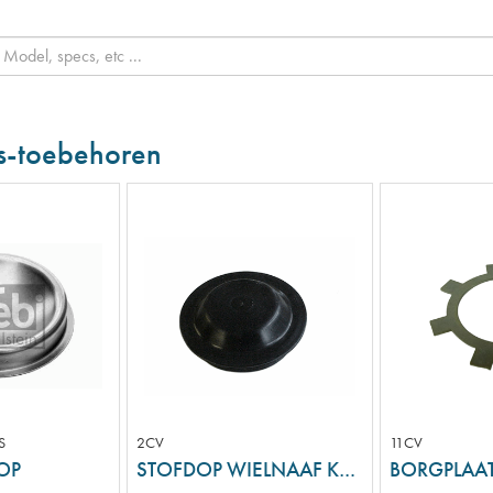
s-toebehoren
S
2CV
11CV
OP
STOFDOP WIELNAAF KUNSTSTOF