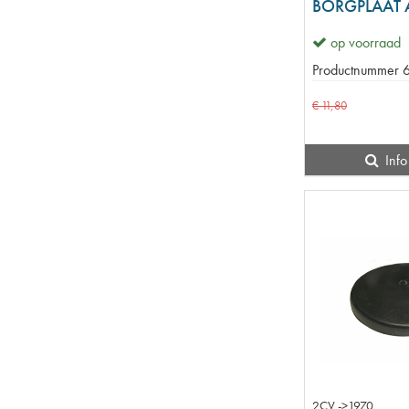
op voorraad
Productnummer
€
11
,
80
Info
2CV ->1970