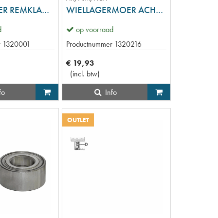
NAALDLAGER REMKLAUW
WIELLAGERMOER ACHTER
d
op voorraad
r
1320001
Productnummer
1320216
€
19
,
93
(
incl. btw
)
fo
Info
OUTLET