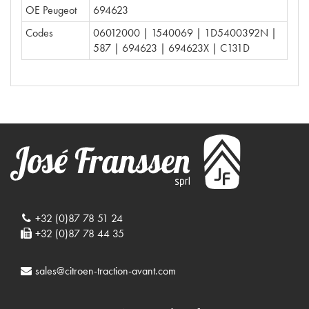
OE Peugeot
694623
Codes
06012000 | 1540069 | 1D5400392N |
587 | 694623 | 694623X | C131D
+32 (0)87 78 51 24
+32 (0)87 78 44 35
sales@citroen-traction-avant.com