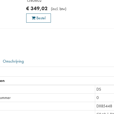
1540602
€
349
,
02
(
incl. btw
)
Bestel
Omschrijving
pen
DS
nummer
0
DX85448