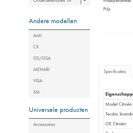
Onderdelenboek TA
Productnummer
Prijs
Andere modellen
AMI
CX
GS/GSA
MEHARI
Specificaties
VISA
SM
Eigenschap
Model Citroën
Universele producten
Tecdoc brand
OE Citroën
Accessoires