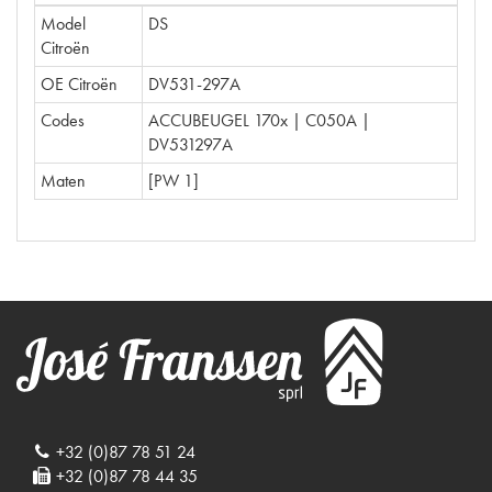
Model
DS
Citroën
OE Citroën
DV531-297A
Codes
ACCUBEUGEL 170x | C050A |
DV531297A
Maten
[PW 1]
+32 (0)87 78 51 24
+32 (0)87 78 44 35