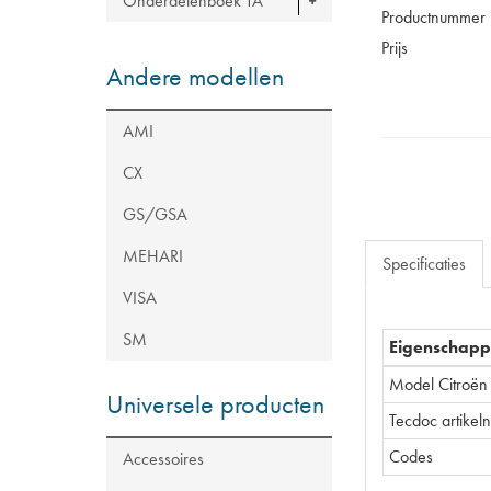
Onderdelenboek TA
Productnummer
Prijs
Andere modellen
AMI
CX
GS/GSA
MEHARI
Specificaties
VISA
SM
Eigenschap
Model Citroën
Universele producten
Tecdoc artike
Codes
Accessoires