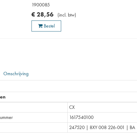
1900085
€
28
,
56
(
incl. btw
)
Bestel
Omschrijving
pen
CX
lnummer
1617540100
247520 | 8XY 008 226-001 | BA