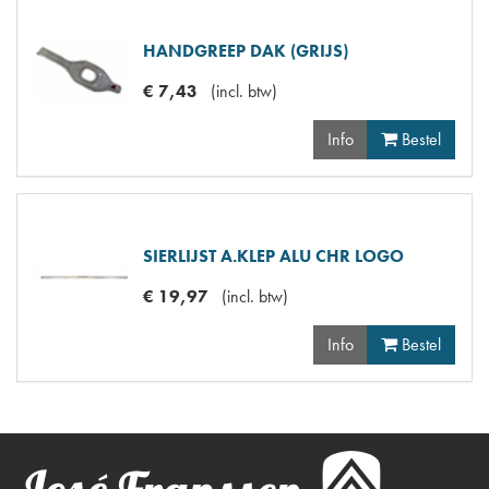
HANDGREEP DAK (GRIJS)
€
7
,
43
(
incl. btw
)
Info
Bestel
SIERLIJST A.KLEP ALU CHR LOGO
€
19
,
97
(
incl. btw
)
Info
Bestel