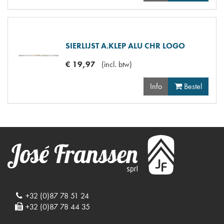
SIERLIJST A.KLEP ALU CHR LOGO
€
19
,
97
(
incl. btw
)
Info
Bestel
+32 (0)87 78 51 24
+32 (0)87 78 44 35