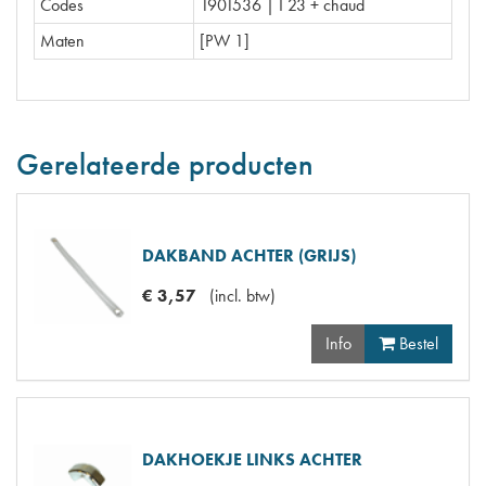
Codes
1901536 | I 23 + chaud
Maten
[PW 1]
Gerelateerde producten
DAKBAND ACHTER (GRIJS)
€
3
,
57
(
incl. btw
)
Info
Bestel
DAKHOEKJE LINKS ACHTER