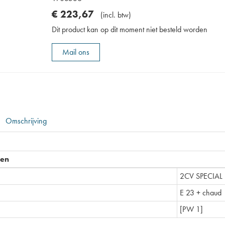
€
223
,
67
(
incl. btw
)
Dit product kan op dit moment niet besteld worden
Mail ons
Omschrijving
pen
2CV SPECIAL
E 23 + chaud
[PW 1]