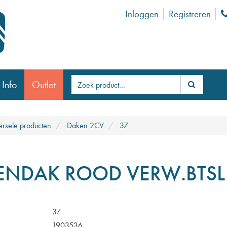
Inloggen
Registreren
 Info
Outlet
ersele producten
Daken 2CV
37
ENDAK ROOD VERW.BTSL
37
1903536