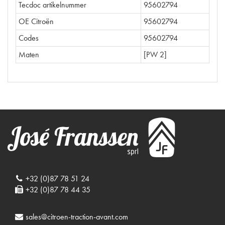
Tecdoc artikelnummer
95602794
OE Citroën
95602794
Codes
95602794
Maten
[PW 2]
+32 (0)87 78 51 24
+32 (0)87 78 44 35
sales@citroen-traction-avant.com