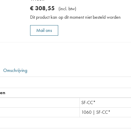
€
308
,
55
(
incl. btw
)
Dit product kan op dit moment niet besteld worden
Mail ons
Omschrijving
pen
SF-CC*
1060 | SF-CC*