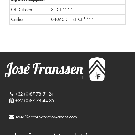
OE Citroën
SL-CF****
Codes
04060D | SL-CF****
+32 (0)87 78 51 24
+32 (0)87 78 44 35
sales@citroen-traction-avant.com