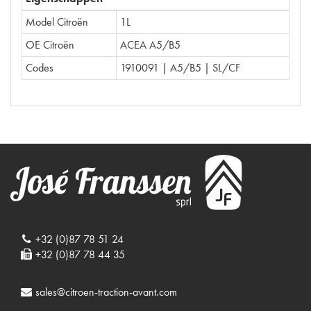
Model Citroën
1L
OE Citroën
ACEA A5/B5
Codes
1910091 | A5/B5 | SL/CF
+32 (0)87 78 51 24
+32 (0)87 78 44 35
sales@citroen-traction-avant.com