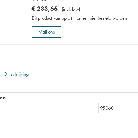
€
233
,
66
(
incl. btw
)
Dit product kan op dit moment niet besteld worden
Mail ons
Omschrijving
pen
95060