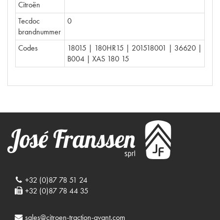
Citroën
Tecdoc
0
brandnummer
Codes
18015 | 180HR15 | 201518001 | 36620 |
B004 | XAS 180 15
+32 (0)87 78 51 24
+32 (0)87 78 44 35
sales@citroen-traction-avant.com